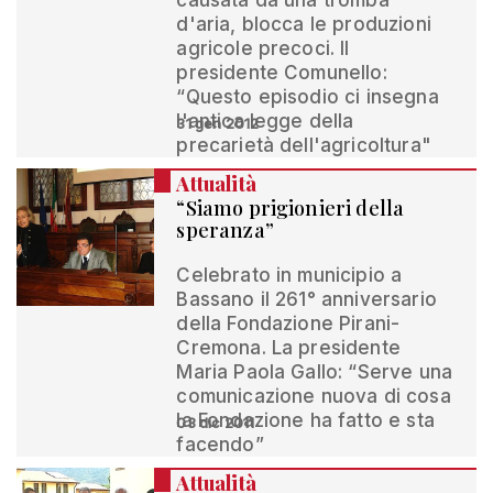
causata da una tromba
d'aria, blocca le produzioni
agricole precoci. Il
presidente Comunello:
“Questo episodio ci insegna
l'antica legge della
31 gen 2012
precarietà dell'agricoltura"
Attualità
“Siamo prigionieri della
speranza”
Celebrato in municipio a
Bassano il 261° anniversario
della Fondazione Pirani-
Cremona. La presidente
Maria Paola Gallo: “Serve una
comunicazione nuova di cosa
la Fondazione ha fatto e sta
03 dic 2011
facendo”
Attualità