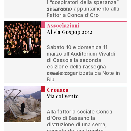
I “cospiratori della speranza”
si saranno appuntamento alla
23 mar 2012
Fattoria Conca d'Oro
Associazioni
Al via Gospop 2012
Sabato 10 e domenica 11
marzo all'Auditorium Vivaldi
di Cassola la seconda
edizione della rassegna
corale organizzata da Note in
07 mar 2012
Blu
Cronaca
Via col vento
Alla fattoria sociale Conca
d'Oro di Bassano la
distruzione di una serra,