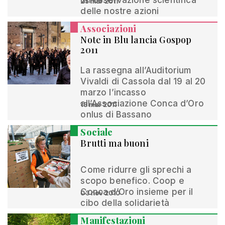
un’osservazione scientifica
25 mar 2011
delle nostre azioni
Associazioni
Note in Blu lancia Gospop
2011
La rassegna all’Auditorium
Vivaldi di Cassola dal 19 al 20
marzo l’incasso
all’Associazione Conca d’Oro
13 mar 2011
onlus di Bassano
Sociale
Brutti ma buoni
Come ridurre gli sprechi a
scopo benefico. Coop e
Conca d’Oro insieme per il
03 nov 2010
cibo della solidarietà
Manifestazioni