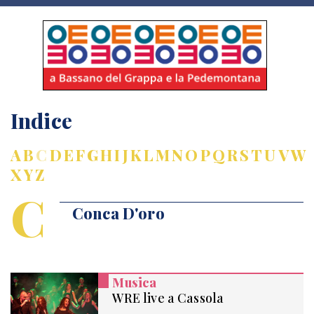
Indice
A
B
C
D
E
F
G
H
I
J
K
L
M
N
O
P
Q
R
S
T
U
V
W
X
Y
Z
C
Conca D'oro
Musica
WRE live a Cassola