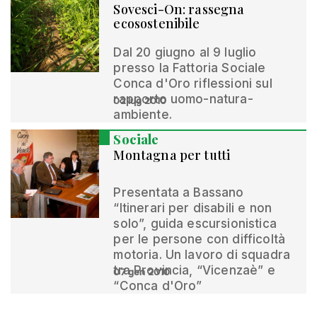
Sovesci-On: rassegna
ecosostenibile
Dal 20 giugno al 9 luglio
presso la Fattoria Sociale
Conca d'Oro riflessioni sul
rapporto uomo-natura-
02 lug 2010
ambiente.
Sociale
Montagna per tutti
Presentata a Bassano
“Itinerari per disabili e non
solo”, guida escursionistica
per le persone con difficoltà
motoria. Un lavoro di squadra
tra Provincia, “Vicenzaè” e
07 gen 2010
“Conca d'Oro”