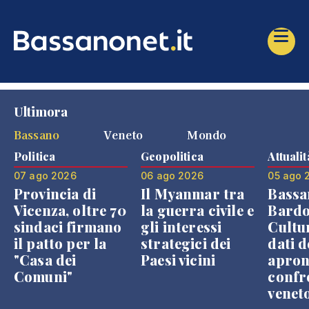
Ultimora
Bassano
Veneto
Mondo
Politica
Geopolitica
Attualit
07 ago 2026
06 ago 2026
05 ago 
Provincia di
Il Myanmar tra
Bassa
Vicenza, oltre 70
la guerra civile e
Bardo
sindaci firmano
gli interessi
Cultur
il patto per la
strategici dei
dati d
"Casa dei
Paesi vicini
apron
Comuni"
confr
venet