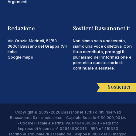
Argomenti
Redazione
Sostieni Bassanonet.it
Via Orazio Marinali, 51/53
Non siamo solo una testata,
36061 Bassano del Grappa (VI)
siamo una voce collettiva. Con
Italia
il tuo contributo, proteggi il
Google maps
pluralismo dell'informazione e
permetti a queste storie di
continuare a esistere.
Sostienici
Copyright © 2009-2026 Bassanonet Tutti i diritti riservati
Bassanonet S.r.l. socio unico - Capitale Sociale € 50.000,00 i.v.
- Codice Fiscale e Partita IVA 04644500243 - Registro
Imprese di Vicenza n° 04644500243 - REA n° 419353
Iscritto al Tribunale di Bassano del Grappa n.3/06 del 10 maggio