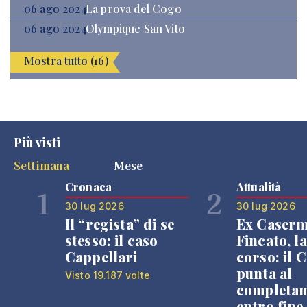
06 ago 2024
La prova del Cogo
06 ago 2024
Olympique San Vito
Mostra tutto (16)
Più visti
Settimana
Mese
Cronaca
Attualità
1
2
30 lug 2026
30 lug 2026
Il “regista” di se
Ex Caser
stesso: il caso
Fincato, la
Cappellari
corso: il
punta al
Visto 19.187 volte
completa
entro fine