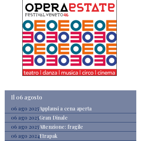
Il 06 agosto
06 ago 2025
Applausi a cena aperta
06 ago 2025
Gran Dinale
06 ago 2025
Attenzione: fragile
06 ago 2024
Etrapak