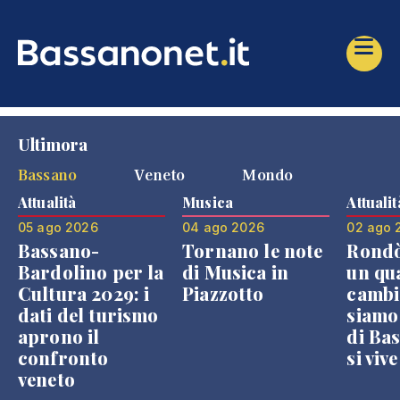
Ultimora
Bassano
Veneto
Mondo
Attualità
Musica
Attualit
05 ago 2026
04 ago 2026
02 ago 
Bassano-
Tornano le note
Rondò
Bardolino per la
di Musica in
un qu
Cultura 2029: i
Piazzotto
cambi
dati del turismo
siamo
aprono il
di Bas
confronto
si viv
veneto