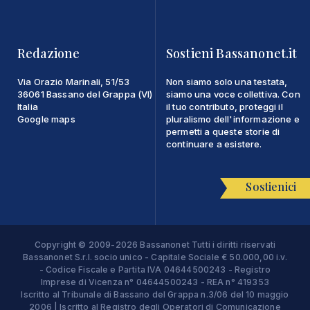
Redazione
Sostieni Bassanonet.it
Via Orazio Marinali, 51/53
Non siamo solo una testata,
36061 Bassano del Grappa (VI)
siamo una voce collettiva. Con
Italia
il tuo contributo, proteggi il
Google maps
pluralismo dell'informazione e
permetti a queste storie di
continuare a esistere.
Sostienici
Copyright © 2009-2026 Bassanonet Tutti i diritti riservati
Bassanonet S.r.l. socio unico - Capitale Sociale € 50.000,00 i.v.
- Codice Fiscale e Partita IVA 04644500243 - Registro
Imprese di Vicenza n° 04644500243 - REA n° 419353
Iscritto al Tribunale di Bassano del Grappa n.3/06 del 10 maggio
2006 | Iscritto al Registro degli Operatori di Comunicazione