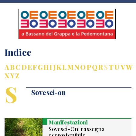
Indice
A
B
C
D
E
F
G
H
I
J
K
L
M
N
O
P
Q
R
S
T
U
V
W
X
Y
Z
S
Sovesci-on
Manifestazioni
Sovesci-On: rassegna
ecosostenibile