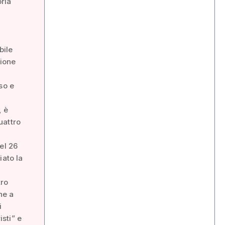
oria
e
bile
gione
so e
, è
uattro
el 26
iato la
tro
ne a
i
sti” e