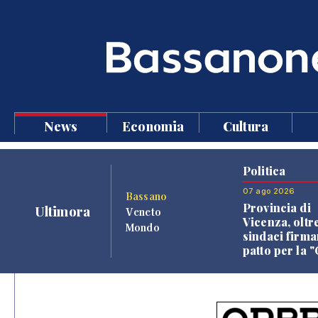
News
Economia
Cultura
Politica
07 ago 2026
Bassano
Provincia di
Ultimora
Veneto
Vicenza, oltr
Mondo
sindaci firma
patto per la 
dei Comuni"