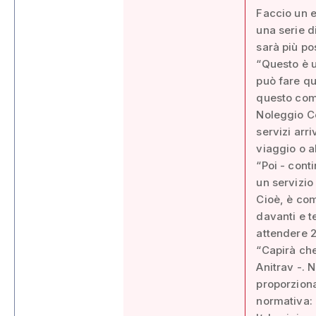
Faccio un e
una serie d
sarà più pos
“Questo è u
può fare qu
questo comp
Noleggio C
servizi arr
viaggio o a
“Poi - conti
un servizio
Cioè, è com
davanti e t
attendere 2
“Capirà che
Anitrav -. 
proporziona
normativa: 