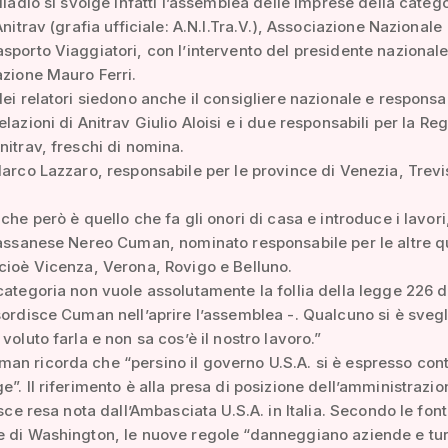
alladio si svolge infatti l’assemblea delle imprese della categ
Anitrav (grafia ufficiale: A.N.I.Tra.V.), Associazione Nazionale
sporto Viaggiatori, con l’intervento del presidente nazional
azione Mauro Ferri.
dei relatori siedono anche il consigliere nazionale e responsa
elazioni di Anitrav Giulio Aloisi e i due responsabili per la Re
nitrav, freschi di nomina.
Marco Lazzaro, responsabile per le province di Venezia, Trevi
che però è quello che fa gli onori di casa e introduce i lavori
bassanese Nereo Cuman, nominato responsabile per le altre q
cioè Vicenza, Verona, Rovigo e Belluno.
categoria non vuole assolutamente la follia della legge 226 d
sordisce Cuman nell’aprire l’assemblea -. Qualcuno si è svegl
voluto farla e non sa cos’è il nostro lavoro.”
n ricorda che “persino il governo U.S.A. si è espresso con
e”. Il riferimento è alla presa di posizione dell’amministrazio
isce resa nota dall’Ambasciata U.S.A. in Italia. Secondo le font
 di Washington, le nuove regole “danneggiano aziende e turi