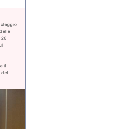
Noleggio
delle
o 26
ui
 il
 del