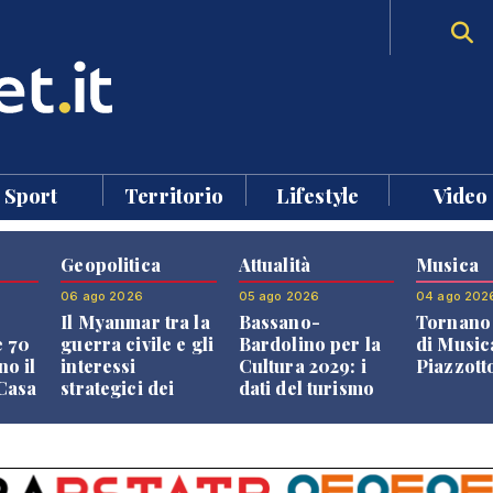
Sport
Territorio
Lifestyle
Video
Geopolitica
Attualità
Musica
06 ago 2026
05 ago 2026
04 ago 202
Il Myanmar tra la
Bassano-
Tornano 
e 70
guerra civile e gli
Bardolino per la
di Music
no il
interessi
Cultura 2029: i
Piazzott
"Casa
strategici dei
dati del turismo
Paesi vicini
aprono il
confronto veneto