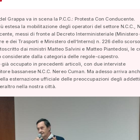
el Grappa va in scena la P.C.C.: Protesta Con Conducente.
ù estesa la mobilitazione degli operatori del settore N.C.C., 
nte, messi di fronte al Decreto Interministeriale (Ministero 
re e dei Trasporti e Ministero dell’Interno) n. 226 dello scors
toscritto dai ministri Matteo Salvini e Matteo Piantedosi, le c
considerate dalla categoria delle regole-capestro.
già occupato in precedenti articoli, con due interviste
ditore bassanese N.C.C. Nereo Cuman. Ma adesso arriva anche
la esternazione ufficiale delle preoccupazioni degli addetti
eraltro nella nostra città.