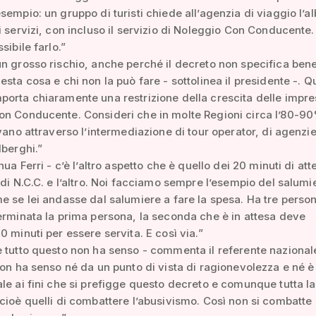
sempio: un gruppo di turisti chiede all’agenzia di viaggio l’a
i servizi, con incluso il servizio di Noleggio Con Conducente
sibile farlo.”
n grosso rischio, anche perché il decreto non specifica bene
esta cosa e chi non la può fare - sottolinea il presidente -. Q
orta chiaramente una restrizione della crescita delle impre
on Conducente. Consideri che in molte Regioni circa l’80-9
ivano attraverso l’intermediazione di tour operator, di agenzie
lberghi.”
nua Ferri - c’è l’altro aspetto che è quello dei 20 minuti di att
 di N.C.C. e l’altro. Noi facciamo sempre l’esempio del salumi
e se lei andasse dal salumiere a fare la spesa. Ha tre perso
erminata la prima persona, la seconda che è in attesa deve
0 minuti per essere servita. E così via.”
 tutto questo non ha senso - commenta il referente nazional
Non ha senso né da un punto di vista di ragionevolezza e né è
le ai fini che si prefigge questo decreto e comunque tutta la
cioè quelli di combattere l’abusivismo. Così non si combatte