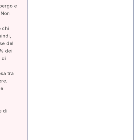
lbergo e
. Non
 chi
uindi,
se del
0% dei
 di
esa tra
ere.
ne
e di