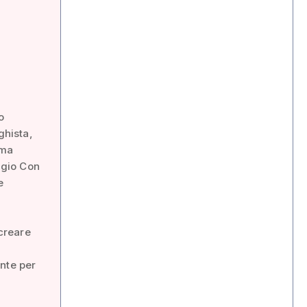
o
ghista,
rma
eggio Con
e
 creare
nte per