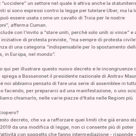
i “uccidere” un settore nel quale è attiva anche la statuniten
niti si sono espressi contro la legge per tutelare Uber, ma la l
 può essere usata come un cavallo di Troia per le nostre
ioni”, afferma Cuman.
clude con l’invito a “stare uniti, perché solo uniti si vince” e
 iniziative di protesta previste, “ma sempre di protesta civile”
za di una categoria “indispensabile per lo spostamento dell
lia, in Europa, nel mondo”.
 qui per illustrare questo nuovo decreto e le incongruenze 
 spiega a Bassanonet il presidente nazionale di Anitrav Maur
é noi abbiamo pensato di fare una serie di assemblee in tutta 
o facendo, per prepararci ad una manifestazione, o uno sci
liamo chiamarlo, nelle varie piazze d’Italia nelle Regioni più
”
ciopero?
sto decreto, che va a rafforzare quei limiti che già erano sta
 2019 da una modifica di legge, non ci consente più di poter
l’attività con soggetto che fanno intermediazione - risponde -