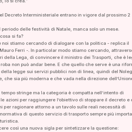
, lo si crea.”
l Decreto Interministeriale entrano in vigore dal prossimo 2
l periodo delle festività di Natale, manca solo un mese.
cosa si fa?
 noi stiamo cercando di dialogare con la politica - replica il
Mauro Ferri -. In particolar modo stiamo cercando, attravers
i della Lega, di convincere il ministro dei Trasporti, che è le
roba non può andar bene. E che quello che serve è una rifo
 della legge sui servizi pubblici non di linea, quindi del Nol
 che sia più moderna e che vada nella direzione dell’Union
 tempo stringe ma la categoria è compatta nell’intento di
 le azioni per raggiungere l’obiettivo di stoppare il decreto e
ni per ragionare attorno a un tavolo sulle reali necessità di
normativa di questo servizio di trasporto sempre più importa
turistica.
ere così una nuova sigla per sintetizzare la questione: