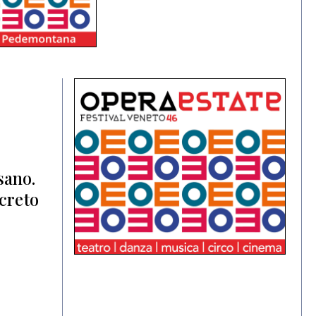
n
sano.
creto