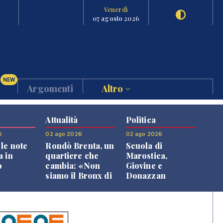
Venerdì
07 agosto 2026
NEW
Argomenti
Altro
Attualità
Politica
6
02 ago 2026
02 ago 2026
le note
Rondò Brenta, un
Scuola di
a in
quartiere che
Marostica,
o
cambia: «Non
Giovine e
siamo il Bronx di
Donazzan
Bassano, qui si
replicano alle
vive bene»
opposizioni