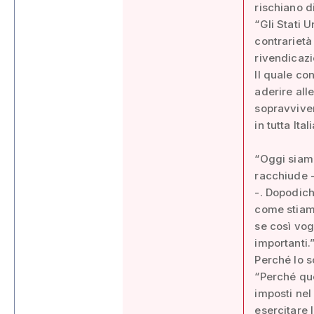
rischiano d
“Gli Stati U
contrarietà
rivendicaz
Il quale con
aderire alle
sopravviven
in tutta Ita
“Oggi siamo
racchiude -
-. Dopodich
come stiam
se così vog
importanti.
Perché lo s
“Perché que
imposti nel
esercitare 