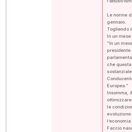
l’abusivismo
Le norme de
gennaio.
Togliendo i
In un mese 
“In un mese
presidente 
parlamentar
che questa 
sostanziale
Conducente,
Europea.”
Insomma, il
ottimizzare
le condizio
evoluzione 
l’economia 
Faccio nasc