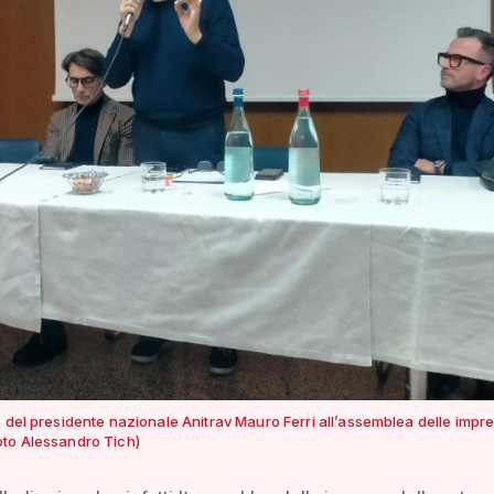
 del presidente nazionale Anitrav Mauro Ferri all’assemblea delle impre
oto Alessandro Tich)