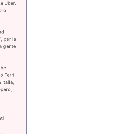
se Uber.
oro
 ad
, per la
a gente
che
o Ferri
Italia,
opero,
ti
.