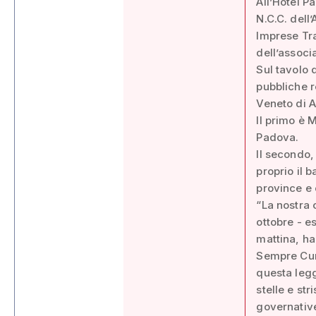
All’Hotel P
N.C.C. dell’
Imprese Tra
dell’associ
Sul tavolo 
pubbliche r
Veneto di A
Il primo è 
Padova.
Il secondo, 
proprio il 
province e 
“La nostra 
ottobre - e
mattina, ha 
Sempre Cuma
questa legg
stelle e str
governative