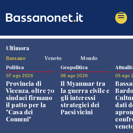
Ultimora
Bassano
Veneto
Mondo
Politica
Geopolitica
Attualit
07 ago 2026
06 ago 2026
05 ago 
Provincia di
Il Myanmar tra
Bassa
Vicenza, oltre 70
la guerra civile e
Bardo
sindaci firmano
gli interessi
Cultur
il patto per la
strategici dei
dati d
"Casa dei
Paesi vicini
apron
Comuni"
confr
venet