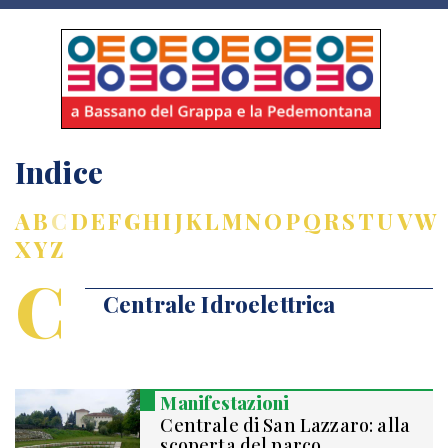
Indice
A
B
C
D
E
F
G
H
I
J
K
L
M
N
O
P
Q
R
S
T
U
V
W
X
Y
Z
C
Centrale Idroelettrica
Manifestazioni
Centrale di San Lazzaro: alla
scoperta del parco