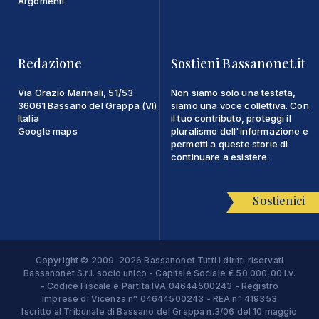
Argomenti
Redazione
Sostieni Bassanonet.it
Via Orazio Marinali, 51/53
Non siamo solo una testata,
36061 Bassano del Grappa (VI)
siamo una voce collettiva. Con
Italia
il tuo contributo, proteggi il
Google maps
pluralismo dell'informazione e
permetti a queste storie di
continuare a esistere.
Sostienici
Copyright © 2009-2026 Bassanonet Tutti i diritti riservati
Bassanonet S.r.l. socio unico - Capitale Sociale € 50.000,00 i.v.
- Codice Fiscale e Partita IVA 04644500243 - Registro
Imprese di Vicenza n° 04644500243 - REA n° 419353
Iscritto al Tribunale di Bassano del Grappa n.3/06 del 10 maggio