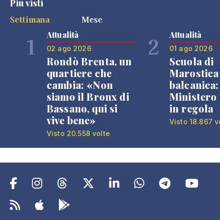
Più visti
Settimana
Mese
Attualità
Attualità
1
2
02 ago 2026
01 ago 2026
Rondò Brenta, un
Scuola di
quartiere che
Marostica 
cambia: «Non
balcanica: 
siamo il Bronx di
Ministero 
Bassano, qui si
in regola
vive bene»
Visto 18.867 v
Visto 20.558 volte