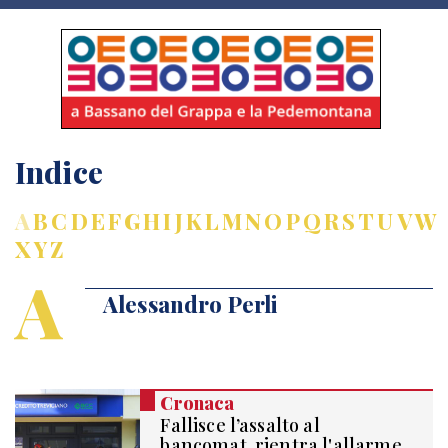
Indice
A
B
C
D
E
F
G
H
I
J
K
L
M
N
O
P
Q
R
S
T
U
V
W
X
Y
Z
A
Alessandro Perli
Cronaca
Fallisce l’assalto al
bancomat, rientra l'allarme