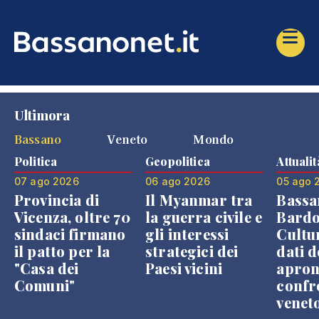
Ultimora
Bassano
Veneto
Mondo
Politica
Geopolitica
Attualit
07 ago 2026
06 ago 2026
05 ago 
Provincia di
Il Myanmar tra
Bassa
Vicenza, oltre 70
la guerra civile e
Bardo
sindaci firmano
gli interessi
Cultur
il patto per la
strategici dei
dati d
"Casa dei
Paesi vicini
apron
Comuni"
confr
venet