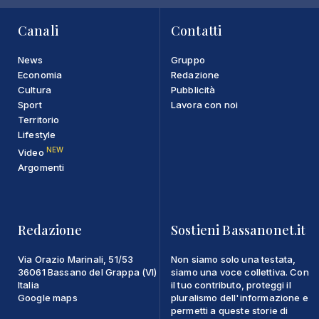
Canali
Contatti
News
Gruppo
Economia
Redazione
Cultura
Pubblicità
Sport
Lavora con noi
Territorio
Lifestyle
NEW
Video
Argomenti
Redazione
Sostieni Bassanonet.it
Via Orazio Marinali, 51/53
Non siamo solo una testata,
36061 Bassano del Grappa (VI)
siamo una voce collettiva. Con
Italia
il tuo contributo, proteggi il
Google maps
pluralismo dell'informazione e
permetti a queste storie di