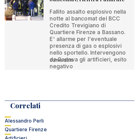
Fallito assalto esplosivo nella
notte al bancomat del BCC
Credito Trevigiano di
Quartiere Firenze a Bassano.
E' allarme per l'eventuale
presenza di gas o esplosivi
nello sportello. Intervengono
da Padova gli artificieri, esito
02 feb 2015
negativo
Correlati
Alessandro Perli
Quartiere Firenze
Artificieri