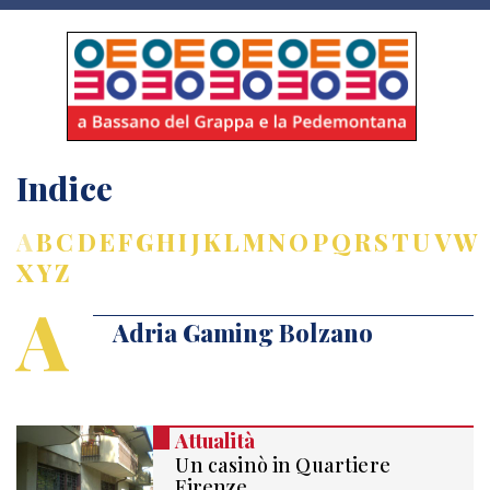
Indice
A
B
C
D
E
F
G
H
I
J
K
L
M
N
O
P
Q
R
S
T
U
V
W
X
Y
Z
A
Adria Gaming Bolzano
Attualità
Un casinò in Quartiere
Firenze