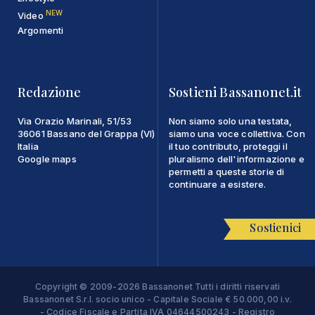
NEW
Video
Argomenti
Redazione
Sostieni Bassanonet.it
Via Orazio Marinali, 51/53
Non siamo solo una testata,
36061 Bassano del Grappa (VI)
siamo una voce collettiva. Con
Italia
il tuo contributo, proteggi il
Google maps
pluralismo dell'informazione e
permetti a queste storie di
continuare a esistere.
Sostienici
Copyright © 2009-2026 Bassanonet Tutti i diritti riservati
Bassanonet S.r.l. socio unico - Capitale Sociale € 50.000,00 i.v.
- Codice Fiscale e Partita IVA 04644500243 - Registro