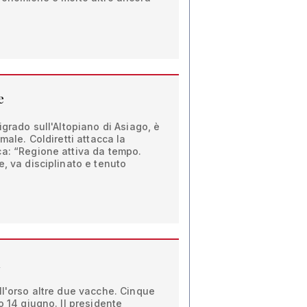
e
igrado sull'Altopiano di Asiago, è
imale. Coldiretti attacca la
ca: “Regione attiva da tempo.
e, va disciplinato e tenuto
a
ll'orso altre due vacche. Cinque
o 14 giugno. Il presidente