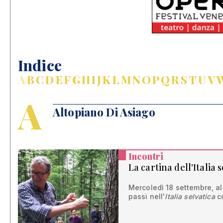
Indice
A
B
C
D
E
F
G
H
I
J
K
L
M
N
O
P
Q
R
S
T
U
V
A
Altopiano Di Asiago
Incontri
La cartina dell'Italia 
Mercoledì 18 settembre, all
passi nell'
Italia selvatica
co