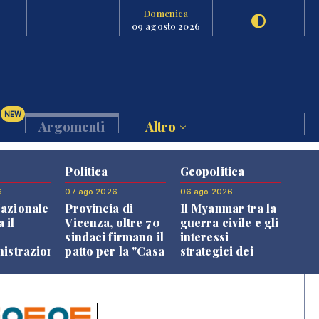
Domenica
09 agosto 2026
NEW
Argomenti
Altro
Politica
Geopolitica
6
07 ago 2026
06 ago 2026
azionale
Provincia di
Il Myanmar tra la
 il
Vicenza, oltre 70
guerra civile e gli
o
sindaci firmano il
interessi
nistrazione
patto per la "Casa
strategici dei
dei Comuni"
Paesi vicini