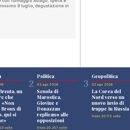
le con formaggio Asiago, speck e
prossimo 9 luglio, degustazione in
à
Politica
Geopolitica
2
3
26
02 ago 2026
02 ago 2026
renta, un
Scuola di
La Corea del
re che
Marostica,
Nord verso un
: «Non
Giovine e
nuovo invio di
l Bronx di
Donazzan
truppe in Russia
, qui si
replicano alle
Visto 20.172 volte
ne»
opposizioni
60 volte
Visto 20.257 volte