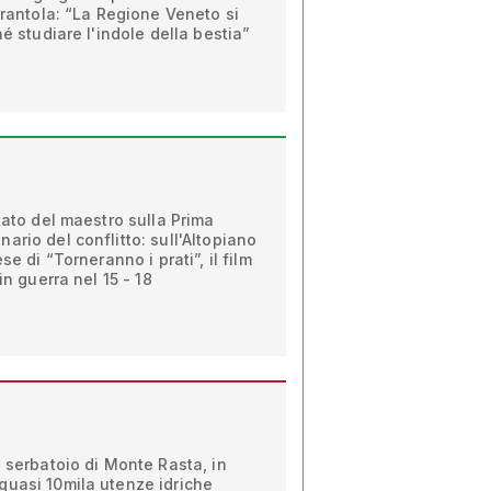
erantola: “La Regione Veneto si
hé studiare l'indole della bestia”
tato del maestro sulla Prima
ario del conflitto: sull'Altopiano
se di “Torneranno i prati”, il film
in guerra nel 15 - 18
o serbatoio di Monte Rasta, in
quasi 10mila utenze idriche