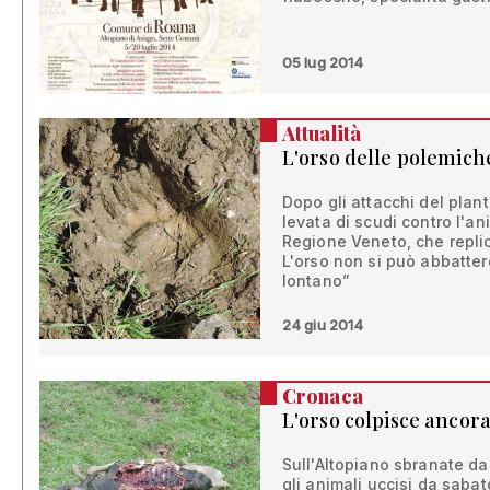
05 lug 2014
Attualità
L'orso delle polemich
Dopo gli attacchi del plant
levata di scudi contro l'an
Regione Veneto, che repli
L'orso non si può abbatter
lontano”
24 giu 2014
Cronaca
L'orso colpisce ancor
Sull'Altopiano sbranate da
gli animali uccisi da sabat