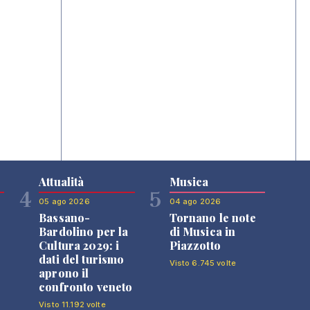
Attualità
Musica
4
5
05 ago 2026
04 ago 2026
Bassano-
Tornano le note
Bardolino per la
di Musica in
Cultura 2029: i
Piazzotto
dati del turismo
Visto 6.745 volte
aprono il
confronto veneto
Visto 11.192 volte