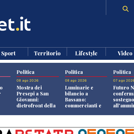
Sport
Territorio
Lifestyle
Video
Politica
Politica
Politica
08 ago 2026
08 ago 2026
07 ago 202
o
Mostra dei
Luminarie e
Futuro N
r
Presepi a San
bilancio a
conferma
Giovanni:
Bassano:
sostegn
dietrofront della
commercianti e
all'ammi
giunta e critiche
cittadini verso
Finco
dell'opposizione
una quota
volontaria