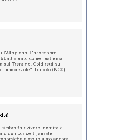
ll'Altopiano. L'assessore
abbattimento come “estrema
a sul Trentino. Coldiretti su
o ammirevole”. Toniolo (NCD):
sta!
l cimbro fa rivivere identità e
iano con concerti, serate
tronomiche e molto altro ancora