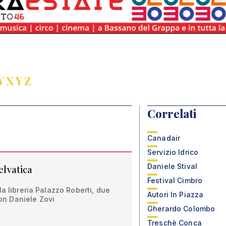
W
X
Y
Z
Correlati
Canadair
Servizio Idrico
Daniele Stival
selvatica
Festival Cimbro
a libreria Palazzo Roberti, due
Autori In Piazza
n Daniele Zovi
Gherardo Colombo
Treschè Conca