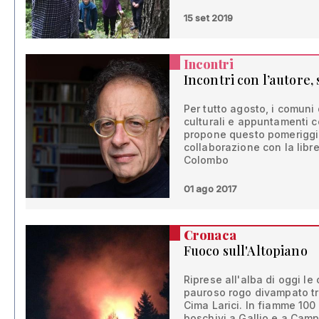
15 set 2019
Incontri
Incontri con l’autore, 
Per tutto agosto, i comuni
culturali e appuntamenti con
propone questo pomeriggio
collaborazione con la libr
Colombo
01 ago 2017
Cronaca
Fuoco sull'Altopiano
Riprese all'alba di oggi l
pauroso rogo divampato tra
Cima Larici. In fiamme 100 e
boschivi a Gallio e a Cam