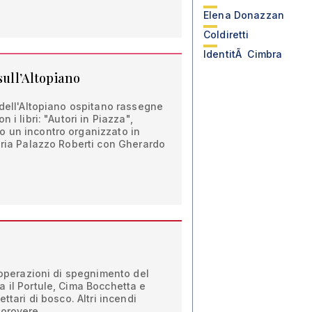
Elena Donazzan
Coldiretti
IdentitÃ Cimbra
sull’Altopiano
 dell'Altopiano ospitano rassegne
 i libri: "Autori in Piazza",
 un incontro organizzato in
eria Palazzo Roberti con Gherardo
e operazioni di spegnimento del
 il Portule, Cima Bocchetta e
ttari di bosco. Altri incendi
porovere