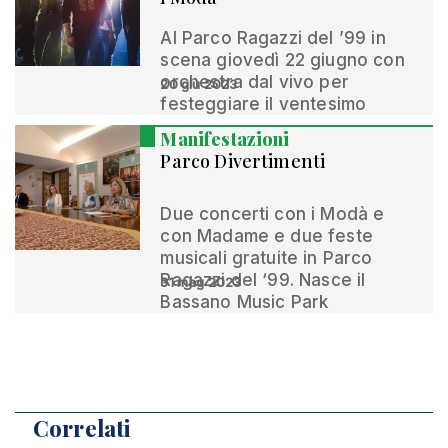
Al Parco Ragazzi del ’99 in
scena giovedì 22 giugno con
orchestra dal vivo per
20 giu 2023
festeggiare il ventesimo
Manifestazioni
Parco Divertimenti
Due concerti con i Modà e
con Madame e due feste
musicali gratuite in Parco
Ragazzi del ‘99. Nasce il
31 mag 2023
Bassano Music Park
Correlati