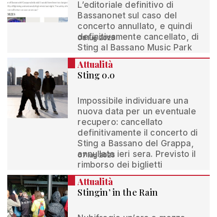
L’editoriale definitivo di
Bassanonet sul caso del
concerto annullato, e quindi
definitivamente cancellato, di
08 lug 2025
Sting al Bassano Music Park
Attualità
Sting 0.0
Impossibile individuare una
nuova data per un eventuale
recupero: cancellato
definitivamente il concerto di
Sting a Bassano del Grappa,
annullato ieri sera. Previsto il
07 lug 2025
rimborso dei biglietti
Attualità
Stingin’ in the Rain