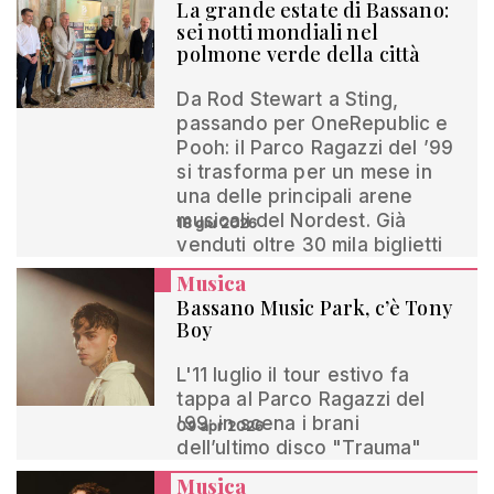
La grande estate di Bassano:
sei notti mondiali nel
polmone verde della città
Da Rod Stewart a Sting,
passando per OneRepublic e
Pooh: il Parco Ragazzi del ’99
si trasforma per un mese in
una delle principali arene
musicali del Nordest. Già
18 giu 2026
venduti oltre 30 mila biglietti
Musica
Bassano Music Park, c’è Tony
Boy
L'11 luglio il tour estivo fa
tappa al Parco Ragazzi del
'99: in scena i brani
09 apr 2026
dell’ultimo disco "Trauma"
Musica