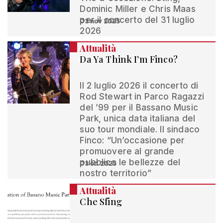
Dominic Miller e Chris Maas
per il concerto del 31 luglio
03 nov 2025
2026
Attualità
Da Ya Think I’m Finco?
Il 2 luglio 2026 il concerto di
Rod Stewart in Parco Ragazzi
del ’99 per il Bassano Music
Park, unica data italiana del
suo tour mondiale. Il sindaco
Finco: “Un’occasione per
promuovere al grande
pubblico le bellezze del
03 ott 2025
nostro territorio”
Attualità
Che Sfing