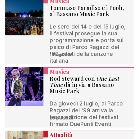
Musica
Tommaso Paradiso e i Pooh,
al Bassano Music Park
Le sere del 14 e del 15 luglio,
il festival prosegue la sua
programmazione e porta sul
palco di Parco Ragazzi del
'99 artisti della canzone
14 lug 2026
italiana
Musica
Rod Steward con
One Last
Time
dà in via a Bassano
Music Park
Da giovedì 2 luglio, al Parco
Ragazzi del '99 arriva la
terza edizione del festival
25 giu 2026
firmato DuePunti Eventi
Attualità