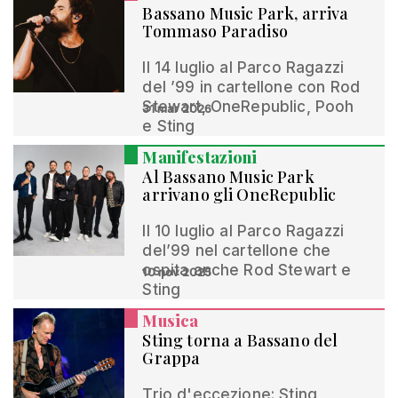
Bassano Music Park, arriva
Tommaso Paradiso
Il 14 luglio al Parco Ragazzi
del ’99 in cartellone con Rod
Stewart, OneRepublic, Pooh
31 mar 2026
e Sting
Manifestazioni
Al Bassano Music Park
arrivano gli OneRepublic
Il 10 luglio al Parco Ragazzi
del’99 nel cartellone che
ospita anche Rod Stewart e
10 nov 2025
Sting
Musica
Sting torna a Bassano del
Grappa
Trio d'eccezione: Sting,