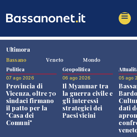
Ultimora
Bassano
Veneto
Mondo
Politica
Geopolitica
Attualit
07 ago 2026
06 ago 2026
05 ago 
Provincia di
Il Myanmar tra
Bassa
Vicenza, oltre 70
la guerra civile e
Bardo
sindaci firmano
gli interessi
Cultur
il patto per la
strategici dei
dati d
"Casa dei
Paesi vicini
apron
Comuni"
confr
venet