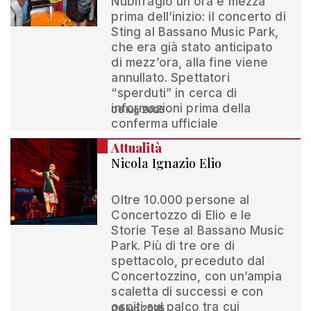
Nubifragio un’ora e mezza
prima dell’inizio: il concerto di
Sting al Bassano Music Park,
che era già stato anticipato
di mezz’ora, alla fine viene
annullato. Spettatori
“sperduti” in cerca di
informazioni prima della
06 lug 2025
conferma ufficiale
Attualità
Nicola Ignazio Elio
Oltre 10.000 persone al
Concertozzo di Elio e le
Storie Tese al Bassano Music
Park. Più di tre ore di
spettacolo, preceduto dal
Concertozzino, con un’ampia
scaletta di successi e con
ospiti sul palco tra cui
06 lug 2025