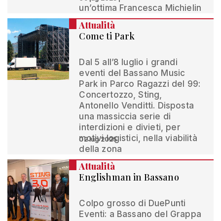
un’ottima Francesca Michielin
Attualità
Come ti Park
Dal 5 all’8 luglio i grandi
eventi del Bassano Music
Park in Parco Ragazzi del 99:
Concertozzo, Sting,
Antonello Venditti. Disposta
una massiccia serie di
interdizioni e divieti, per
motivi logistici, nella viabilità
02 lug 2025
della zona
Attualità
Englishman in Bassano
Colpo grosso di DuePunti
Eventi: a Bassano del Grappa