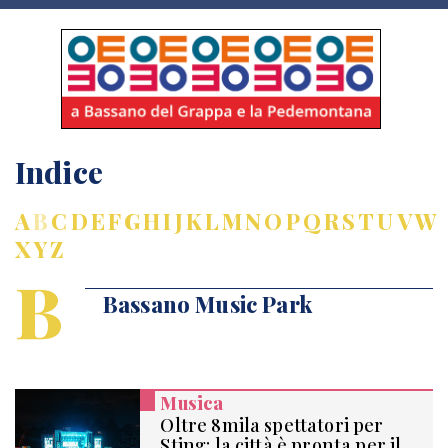
Indice
A
B
C
D
E
F
G
H
I
J
K
L
M
N
O
P
Q
R
S
T
U
V
W
X
Y
Z
B
Bassano Music Park
Musica
Oltre 8mila spettatori per
Sting: la città è pronta per il