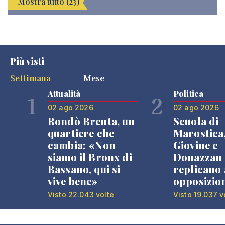
Mostra tutto (23)
Più visti
Settimana
Mese
Attualità
Politica
1
2
02 ago 2026
02 ago 2026
Rondò Brenta, un
Scuola di
quartiere che
Marostica
cambia: «Non
Giovine e
siamo il Bronx di
Donazzan
Bassano, qui si
replicano 
vive bene»
opposizio
Visto 22.043 volte
Visto 19.037 v