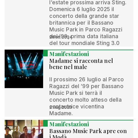
l’estate prossima arriva Sting.
Domenica 6 luglio 2025 il
concerto della grande star
britannica per il Bassano
Music Park in Parco Ragazzi
del ’99, prima data italiana
29 ott 2024
del tour mondiale Sting 3.0
Manifestazioni
Madame si racconta nel
bene nel male
Il prossimo 26 luglio al Parco
Ragazzi del ’99 per Bassano
Music Park si terrà il
concerto molto atteso della
cantautrice vicentina
21 lug 2023
Madame.
Manifestazioni
Bassano Music Park apre con
i Modà