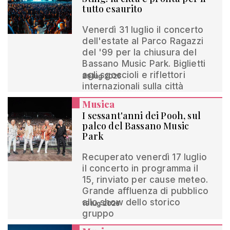
tutto esaurito
Venerdì 31 luglio il concerto
dell'estate al Parco Ragazzi
del '99 per la chiusura del
Bassano Music Park. Biglietti
agli sgoccioli e riflettori
29 lug 2026
internazionali sulla città
Musica
I sessant'anni dei Pooh, sul
palco del Bassano Music
Park
Recuperato venerdì 17 luglio
il concerto in programma il
15, rinviato per cause meteo.
Grande affluenza di pubblico
allo show dello storico
19 lug 2026
gruppo