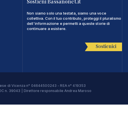
Sostieni Bassanonet.it
Non siamo solo una testata, siamo una voce
collettiva. Con il tuo contributo, proteggi il pluralismo
dell'informazione e permetti a queste storie di
continuare a esistere.
Sostienici
Imprese di Vicenza n° 04644500243 - REA n° 419353
e ROC n. 39043 | Direttore responsabile Andrea Maroso