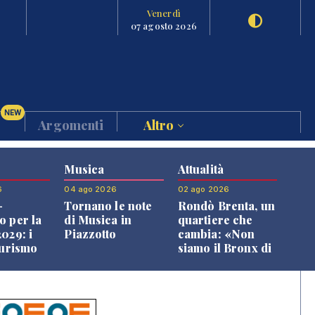
Venerdì
07 agosto 2026
NEW
Argomenti
Altro
Musica
Attualità
6
04 ago 2026
02 ago 2026
-
Tornano le note
Rondò Brenta, un
o per la
di Musica in
quartiere che
029: i
Piazzotto
cambia: «Non
turismo
siamo il Bronx di
l
Bassano, qui si
o veneto
vive bene»