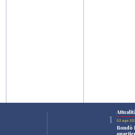
Attualit
1
02 ago 20
Rondò B
quartie