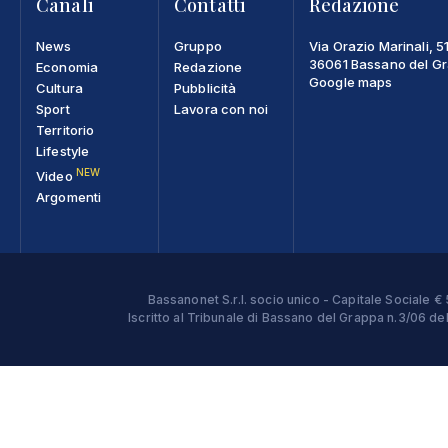
Canali
Contatti
Redazione
News
Gruppo
Via Orazio Marinali, 5
36061 Bassano del Gra
Economia
Redazione
Google maps
Cultura
Pubblicità
Sport
Lavora con noi
Territorio
Lifestyle
NEW
Video
Argomenti
Bassanonet S.r.l. socio unico - Capitale Sociale
Iscritto al Tribunale di Bassano del Grappa n.3/06 d