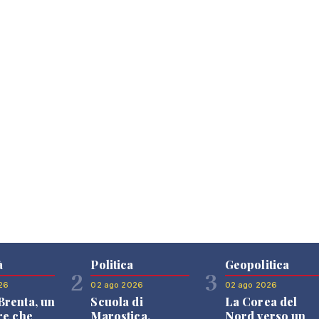
à
Politica
Geopolitica
2
3
26
02 ago 2026
02 ago 2026
renta, un
Scuola di
La Corea del
re che
Marostica,
Nord verso un