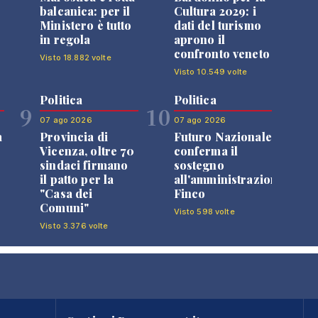
balcanica: per il
Cultura 2029: i
Ministero è tutto
dati del turismo
in regola
aprono il
confronto veneto
Visto 18.882 volte
Visto 10.549 volte
Politica
Politica
9
10
07 ago 2026
07 ago 2026
a
Provincia di
Futuro Nazionale
Vicenza, oltre 70
conferma il
sindaci firmano
sostegno
il patto per la
all'amministrazione
"Casa dei
Finco
Comuni"
Visto 598 volte
Visto 3.376 volte