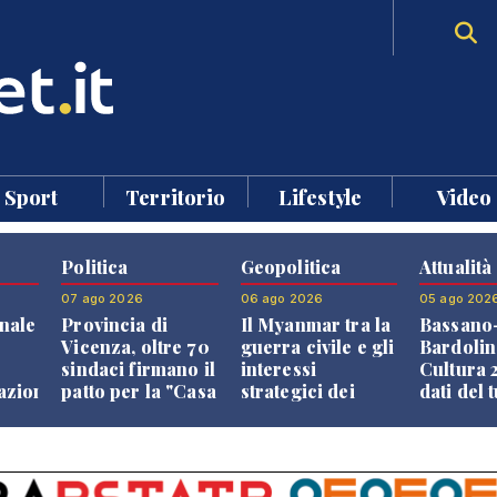
Sport
Territorio
Lifestyle
Video
Politica
Geopolitica
Attualità
07 ago 2026
06 ago 2026
05 ago 202
nale
Provincia di
Il Myanmar tra la
Bassano
Vicenza, oltre 70
guerra civile e gli
Bardolin
sindaci firmano il
interessi
Cultura 2
razione
patto per la "Casa
strategici dei
dati del 
dei Comuni"
Paesi vicini
aprono i
confront