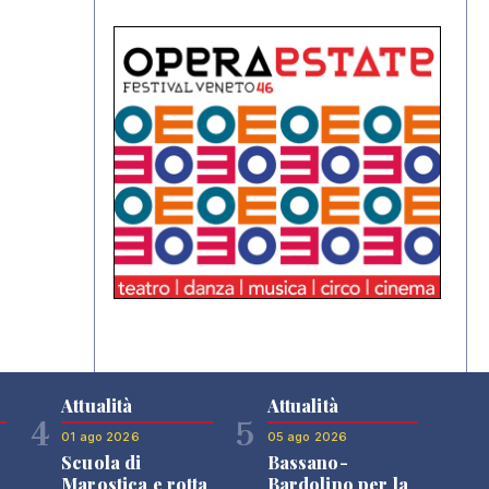
Attualità
Attualità
4
5
01 ago 2026
05 ago 2026
Scuola di
Bassano-
Marostica e rotta
Bardolino per la