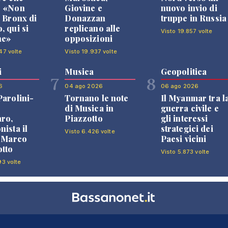
: «Non
Giovine e
nuovo invio di
l Bronx di
Donazzan
truppe in Russia
, qui si
replicano alle
Visto 19.857 volte
ne»
opposizioni
47 volte
Visto 19.937 volte
i
Musica
Geopolitica
7
8
6
04 ago 2026
06 ago 2026
Parolini-
Tornano le note
Il Myanmar tra l
di Musica in
guerra civile e
ro,
Piazzotto
gli interessi
nista il
strategici dei
Visto 6.426 volte
i Marco
Paesi vicini
tto
Visto 5.873 volte
93 volte