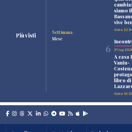
cambia
siamo i
Bassano
vive be
Visto 22.9
Settimana
Più visti
Mese
Incontr
6
31 lug 202
A casa 
Vanin-
Costena
protago
libro d
Lazzaro
Visto 10.3