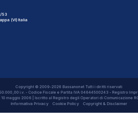
1/53
ppa (VI) Italia
Copyright © 2009-2026 Bassanonet Tutti i diritti riservati
 € 50.000,00 i.v. - Codice Fiscale e Partita IVA 04644500243 - Registro 
el 10 maggio 2006 | Iscritto al Registro degli Operatori di Comunicazion
Informativa Privacy
Cookie Policy
Copyright & Disclaimer