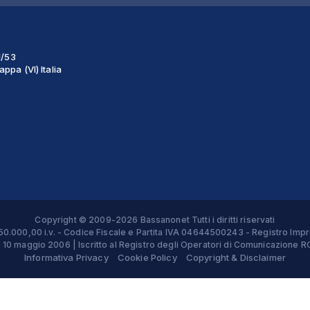
1/53
ppa (VI) Italia
Copyright © 2009-2026 Bassanonet Tutti i diritti riservati
 € 50.000,00 i.v. - Codice Fiscale e Partita IVA 04644500243 - Registro 
el 10 maggio 2006 | Iscritto al Registro degli Operatori di Comunicazion
Informativa Privacy
Cookie Policy
Copyright & Disclaimer