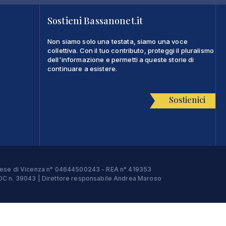
Sostieni Bassanonet.it
Non siamo solo una testata, siamo una voce
collettiva. Con il tuo contributo, proteggi il pluralismo
dell'informazione e permetti a queste storie di
continuare a esistere.
Sostienici
Imprese di Vicenza n° 04644500243 - REA n° 419353
e ROC n. 39043 | Direttore responsabile Andrea Maroso