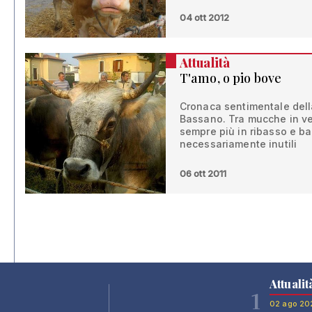
04 ott 2012
Attualità
T'amo, o pio bove
Cronaca sentimentale dell
Bassano. Tra mucche in vetr
sempre più in ribasso e ba
necessariamente inutili
06 ott 2011
Attualit
1
02 ago 20