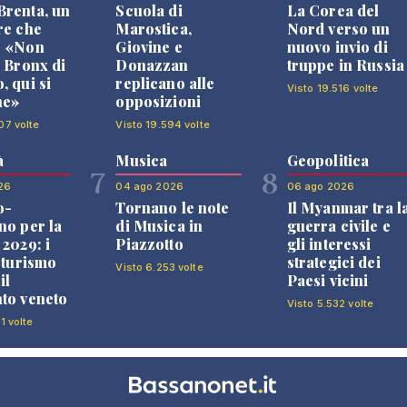
renta, un
Scuola di
La Corea del
re che
Marostica,
Nord verso un
: «Non
Giovine e
nuovo invio di
l Bronx di
Donazzan
truppe in Russia
, qui si
replicano alle
Visto 19.516 volte
ne»
opposizioni
07 volte
Visto 19.594 volte
à
Musica
Geopolitica
7
8
26
04 ago 2026
06 ago 2026
o-
Tornano le note
Il Myanmar tra l
no per la
di Musica in
guerra civile e
 2029: i
Piazzotto
gli interessi
l turismo
strategici dei
Visto 6.253 volte
il
Paesi vicini
to veneto
Visto 5.532 volte
1 volte