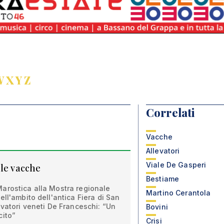
W
X
Y
Z
Correlati
Vacche
Allevatori
Viale De Gasperi
 le vacche
Bestiame
arostica alla Mostra regionale
Martino Cerantola
ell'ambito dell'antica Fiera di San
evatori veneti De Franceschi: “Un
Bovini
cito”
Crisi