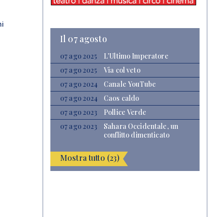
hi
Il 07 agosto
07 ago 2025
L’Ultimo Imperatore
07 ago 2025
Via col veto
07 ago 2024
Canale YouTube
07 ago 2024
Caos caldo
07 ago 2023
Pollice Verde
07 ago 2023
Sahara Occidentale, un
conflitto dimenticato
Mostra tutto (23)