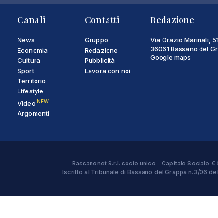
Canali
Contatti
Redazione
News
Gruppo
Via Orazio Marinali, 5
36061 Bassano del Gra
Economia
Redazione
Google maps
Cultura
Pubblicità
Sport
Lavora con noi
Territorio
Lifestyle
NEW
Video
Argomenti
Bassanonet S.r.l. socio unico - Capitale Sociale
Iscritto al Tribunale di Bassano del Grappa n.3/06 d