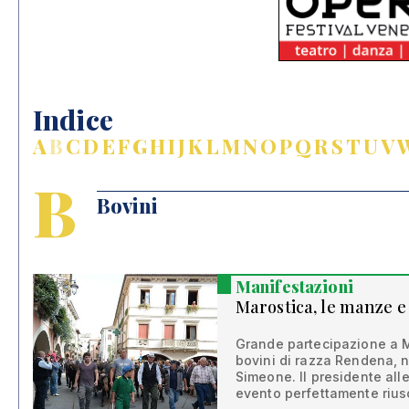
Indice
A
B
C
D
E
F
G
H
I
J
K
L
M
N
O
P
Q
R
S
T
U
V
B
Bovini
Manifestazioni
Marostica, le manze e
Grande partecipazione a M
bovini di razza Rendena, n
Simeone. Il presidente all
evento perfettamente rius