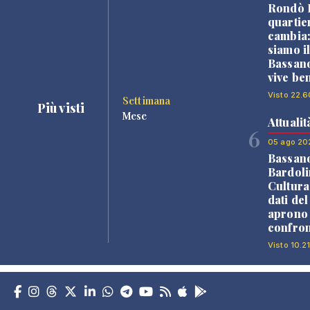
Rondò B
quartie
cambia
siamo i
Bassano
vive be
Visto 22.6
Settimana
Più visti
Mese
Attualit
6
05 ago 20
Bassan
Bardoli
Cultura
dati de
aprono 
confron
Visto 10.21