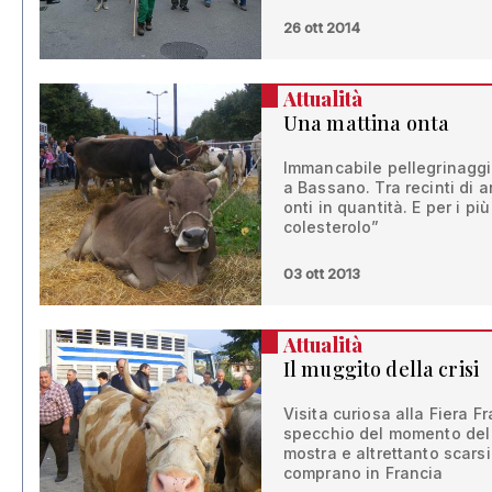
26 ott 2014
Attualità
Una mattina onta
Immancabile pellegrinaggi
a Bassano. Tra recinti di a
onti in quantità. E per i pi
colesterolo”
03 ott 2013
Attualità
Il muggito della crisi
Visita curiosa alla Fiera 
specchio del momento del s
mostra e altrettanto scarsi 
comprano in Francia