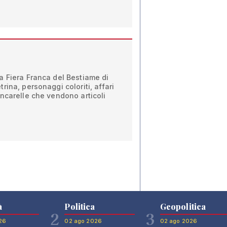
a Fiera Franca del Bestiame di
ina, personaggi coloriti, affari
ncarelle che vendono articoli
à
Politica
Geopolitica
2
3
26
02 ago 2026
02 ago 2026