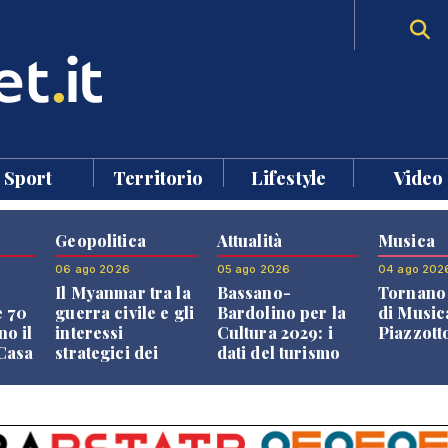
Sport
Territorio
Lifestyle
Video
Geopolitica
Attualità
Musica
06 ago 2026
05 ago 2026
04 ago 202
Il Myanmar tra la
Bassano-
Tornano 
e 70
guerra civile e gli
Bardolino per la
di Music
no il
interessi
Cultura 2029: i
Piazzott
"Casa
strategici dei
dati del turismo
Paesi vicini
aprono il
confronto veneto