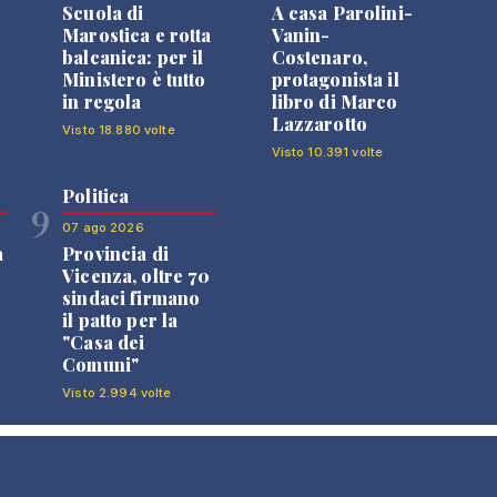
Scuola di
A casa Parolini-
Marostica e rotta
Vanin-
balcanica: per il
Costenaro,
Ministero è tutto
protagonista il
in regola
libro di Marco
Lazzarotto
Visto 18.880 volte
Visto 10.391 volte
Politica
9
07 ago 2026
a
Provincia di
Vicenza, oltre 70
sindaci firmano
il patto per la
"Casa dei
Comuni"
Visto 2.994 volte