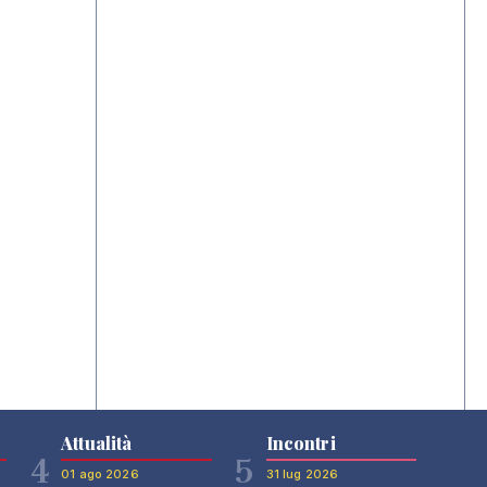
Attualità
Incontri
4
5
01 ago 2026
31 lug 2026