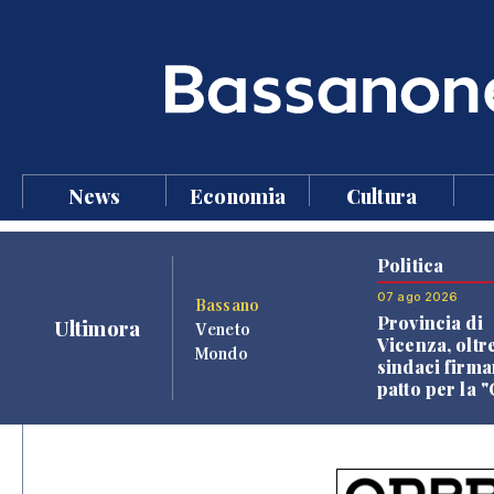
News
Economia
Cultura
Politica
07 ago 2026
Bassano
Provincia di
Ultimora
Veneto
Vicenza, oltr
Mondo
sindaci firma
patto per la 
dei Comuni"