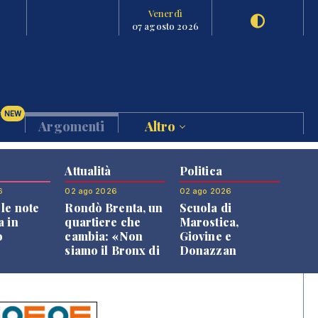
Venerdì
07 agosto 2026
NEW
Argomenti
Altro
Attualità
Politica
6
02 ago 2026
02 ago 2026
le note
Rondò Brenta, un
Scuola di
a in
quartiere che
Marostica,
o
cambia: «Non
Giovine e
siamo il Bronx di
Donazzan
Bassano, qui si
replicano alle
vive bene»
opposizioni