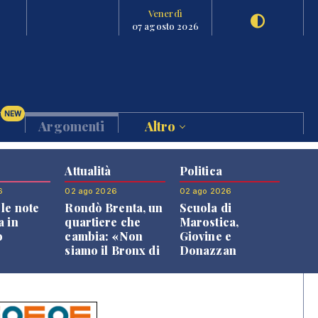
Venerdì
07 agosto 2026
NEW
Argomenti
Altro
Attualità
Politica
6
02 ago 2026
02 ago 2026
le note
Rondò Brenta, un
Scuola di
a in
quartiere che
Marostica,
o
cambia: «Non
Giovine e
siamo il Bronx di
Donazzan
Bassano, qui si
replicano alle
vive bene»
opposizioni