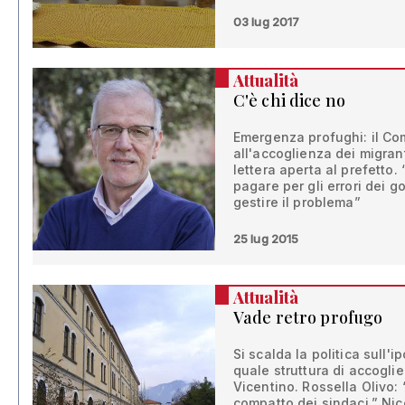
03 lug 2017
Attualità
C'è chi dice no
Emergenza profughi: il Co
all'accoglienza dei migran
lettera aperta al prefetto
pagare per gli errori dei 
gestire il problema”
25 lug 2015
Attualità
Vade retro profugo
Si scalda la politica sull
quale struttura di accogli
Vicentino. Rossella Olivo: 
compatto dei sindaci.” Nic