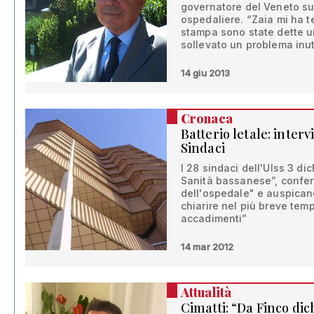
governatore del Veneto su
ospedaliere. “Zaia mi ha t
stampa sono state dette un
sollevato un problema inut
14 giu 2013
Cronaca
Batterio letale: inter
Sindaci
I 28 sindaci dell'Ulss 3 d
Sanità bassanese”, conferm
dell'ospedale" e auspican
chiarire nel più breve tem
accadimenti”
14 mar 2012
Attualità
Cimatti: “Da Finco dic