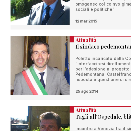
omogeneo col coinvolgimen
sociali e politiche”
12 mar 2015
Attualità
Il sindaco pedemonta
Poletto incaricato dalla C
“interfacciarsi direttamen
per l'adesione al progetto
Pedemontana. Castelfranco 
risposta è questione di or
25 ago 2014
Attualità
Tagli all'Ospedale, bli
Incontro a Venezia tra il s