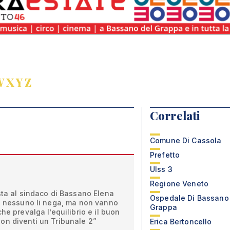
W
X
Y
Z
Correlati
Comune Di Cassola
Prefetto
Ulss 3
Regione Veneto
sta al sindaco di Bassano Elena
Ospedale Di Bassano
o, nessuno li nega, ma non vanno
Grappa
he prevalga l’equilibrio e il buon
on diventi un Tribunale 2”
Erica Bertoncello