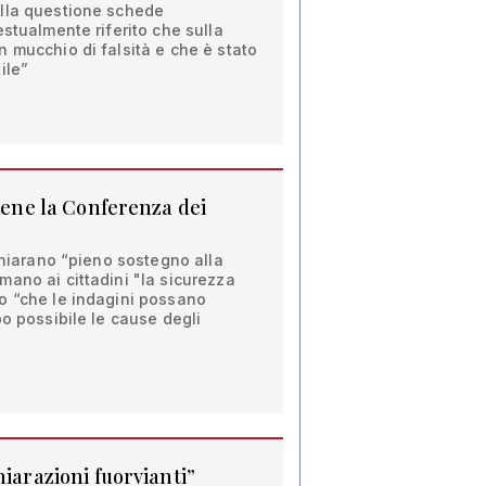
lla questione schede
estualmente riferito che sulla
 mucchio di falsità e che è stato
ile”
viene la Conferenza dei
ichiarano “pieno sostegno alla
ano ai cittadini "la sicurezza
o “che le indagini possano
po possibile le cause degli
hiarazioni fuorvianti”