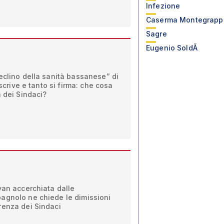
Infezione
Caserma Montegrapp
Sagre
Eugenio SoldÃ
eclino della sanità bassanese” di
 scrive e tanto si firma: che cosa
a dei Sindaci?
van accerchiata dalle
agnolo ne chiede le dimissioni
renza dei Sindaci