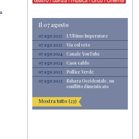
a
Il 07 agosto
07 ago 2025
L’Ultimo Imperatore
07 ago 2025
Via col veto
07 ago 2024
Canale YouTube
07 ago 2024
Caos caldo
07 ago 2023
Pollice Verde
07 ago 2023
Sahara Occidentale, un
conflitto dimenticato
Mostra tutto (23)