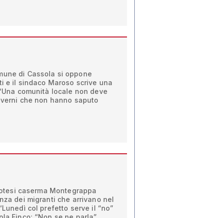
mune di Cassola si oppone
ti e il sindaco Maroso scrive una
. “Una comunità locale non deve
governi che non hanno saputo
'ipotesi caserma Montegrappa
enza dei migranti che arrivano nel
“Lunedì col prefetto serve il “no”
ola Finco: “Non se ne parla”