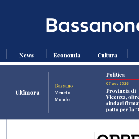
News
Economia
Cultura
Politica
07 ago 2026
Bassano
Provincia di
Ultimora
Veneto
Vicenza, oltr
Mondo
sindaci firma
patto per la 
dei Comuni"