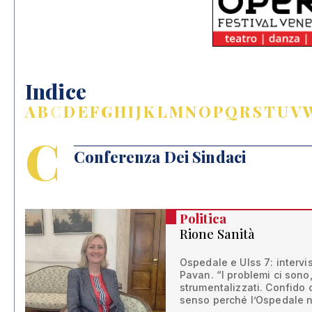
Indice
A
B
C
D
E
F
G
H
I
J
K
L
M
N
O
P
Q
R
S
T
U
V
C
Conferenza Dei Sindaci
Politica
Rione Sanità
Ospedale e Ulss 7: intervi
Pavan. “I problemi ci son
strumentalizzati. Confido c
senso perché l’Ospedale n