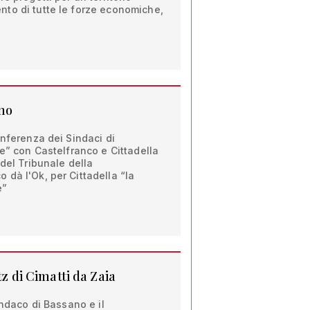
to di tutte le forze economiche,
no
onferenza dei Sindaci di
te” con Castelfranco e Cittadella
 del Tribunale della
dà l'Ok, per Cittadella “la
e”
tz di Cimatti da Zaia
indaco di Bassano e il