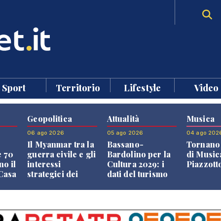
Sport
Territorio
Lifestyle
Video
Geopolitica
Attualità
Musica
06 ago 2026
05 ago 2026
04 ago 202
Il Myanmar tra la
Bassano-
Tornano 
e 70
guerra civile e gli
Bardolino per la
di Music
no il
interessi
Cultura 2029: i
Piazzott
"Casa
strategici dei
dati del turismo
Paesi vicini
aprono il
confronto veneto