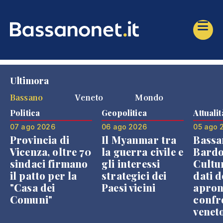
Ultimora
Bassano
Veneto
Mondo
Politica
Geopolitica
Attualit
07 ago 2026
06 ago 2026
05 ago 
Provincia di
Il Myanmar tra
Bassa
Vicenza, oltre 70
la guerra civile e
Bardo
sindaci firmano
gli interessi
Cultur
il patto per la
strategici dei
dati d
"Casa dei
Paesi vicini
apron
Comuni"
confr
venet