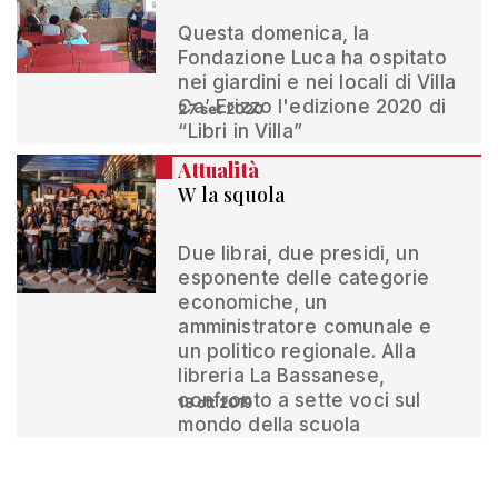
Questa domenica, la
Fondazione Luca ha ospitato
nei giardini e nei locali di Villa
Ca’ Erizzo l'edizione 2020 di
27 set 2020
“Libri in Villa”
Attualità
W la squola
Due librai, due presidi, un
esponente delle categorie
economiche, un
amministratore comunale e
un politico regionale. Alla
libreria La Bassanese,
confronto a sette voci sul
18 ott 2019
mondo della scuola