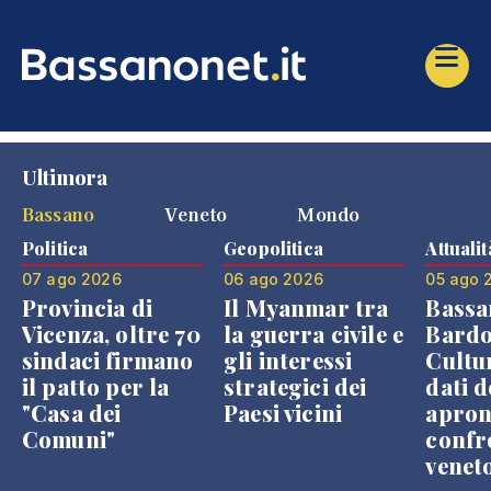
Ultimora
Bassano
Veneto
Mondo
Politica
Geopolitica
Attualit
07 ago 2026
06 ago 2026
05 ago 
Provincia di
Il Myanmar tra
Bassa
Vicenza, oltre 70
la guerra civile e
Bardo
sindaci firmano
gli interessi
Cultur
il patto per la
strategici dei
dati d
"Casa dei
Paesi vicini
apron
Comuni"
confr
venet