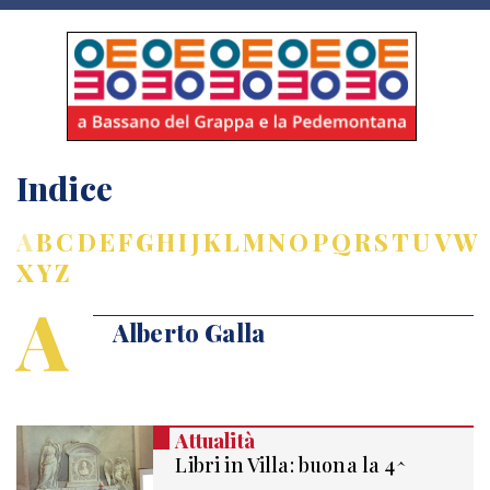
Indice
A
B
C
D
E
F
G
H
I
J
K
L
M
N
O
P
Q
R
S
T
U
V
W
X
Y
Z
A
Alberto Galla
Attualità
Libri in Villa: buona la 4^