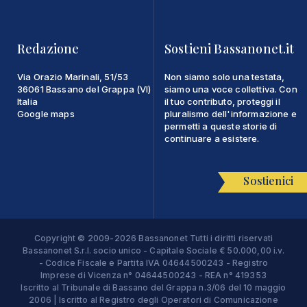
Redazione
Sostieni Bassanonet.it
Via Orazio Marinali, 51/53
Non siamo solo una testata,
36061 Bassano del Grappa (VI)
siamo una voce collettiva. Con
Italia
il tuo contributo, proteggi il
Google maps
pluralismo dell'informazione e
permetti a queste storie di
continuare a esistere.
Sostienici
Copyright © 2009-2026 Bassanonet Tutti i diritti riservati
Bassanonet S.r.l. socio unico - Capitale Sociale € 50.000,00 i.v.
- Codice Fiscale e Partita IVA 04644500243 - Registro
Imprese di Vicenza n° 04644500243 - REA n° 419353
Iscritto al Tribunale di Bassano del Grappa n.3/06 del 10 maggio
2006 | Iscritto al Registro degli Operatori di Comunicazione