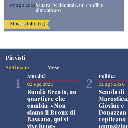
07 ago 2023
Sahara Occidentale, un conflitto
dimenticato
Mostra tutto (23)
Più visti
Settimana
Mese
Attualità
Politica
1
2
02 ago 2026
02 ago 2026
Rondò Brenta, un
Scuola di
quartiere che
Marostica
cambia: «Non
Giovine e
siamo il Bronx di
Donazzan
Bassano, qui si
replicano 
vive bene»
opposizio