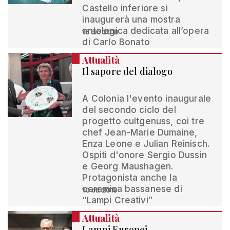
Castello inferiore si
inaugurerà una mostra
antologica dedicata all’opera
15 dic 2018
di Carlo Bonato
Attualità
Il sapore del dialogo
A Colonia l'evento inaugurale
del secondo ciclo del
progetto cultgenuss, coi tre
chef Jean-Marie Dumaine,
Enza Leone e Julian Reinisch.
Ospiti d'onore Sergio Dussin
e Georg Maushagen.
Protagonista anche la
ceramica bassanese di
10 ott 2018
“Lampi Creativi”
Attualità
Lampi Europei