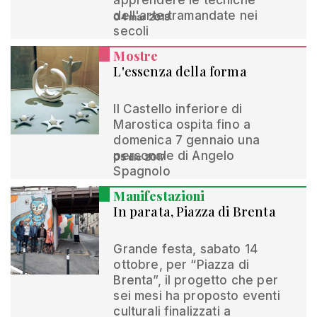
apprendere le tecniche
dell'arte tramandate nei
04 mar 2018
secoli
Mostre
L'essenza della forma
Il Castello inferiore di
Marostica ospita fino a
domenica 7 gennaio una
personale di Angelo
05 dic 2017
Spagnolo
Manifestazioni
In parata, Piazza di Brenta
Grande festa, sabato 14
ottobre, per “Piazza di
Brenta”, il progetto che per
sei mesi ha proposto eventi
culturali finalizzati a