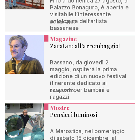
Fino a domenica 27 agosto, a
Palazzo Bonaguro, è aperta e
visitabile l’interessante
antologica dell’artista
20 ago 2023
bassanese
Magazine
Zaratan: all'arrembaggio!
Bassano, da giovedì 2
maggio, ospiterà la prima
edizione di un nuovo festival
itinerante dedicato ai
racconti per bambini e
24 apr 2019
ragazzi
Mostre
Pensieri luminosi
A Marostica, nel pomeriggio
di sabato 15 dicembre, al