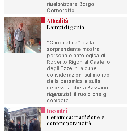
rivalorizzare Borgo
14 ott 2017
Cornorotto
Attualità
Lampi di genio
“Chromatica”: dalla
sorprendente mostra
personale antologica di
Roberto Rigon al Castello
degli Ezzelini alcune
considerazioni sul mondo
della ceramica e sulla
necessità che a Bassano
riconquisti il ruolo che gli
13 giu 2017
compete
Incontri
Ceramica: tradizione e
contemporaneità