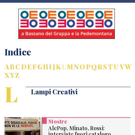
Indice
A
B
C
D
E
F
G
H
I
J
K
L
M
N
O
P
Q
R
S
T
U
V
W
X
Y
Z
L
Lampi Creativi
Mostre
AlePop, Minato, Rossi:
interviste fuori catalogo