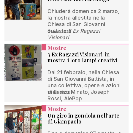
Chiuderà domenica 2 marzo,
la mostra allestita nella
Chiesa di San Giovanni
Battista
3 Ex Ragazzi
01 mar 2025
Visionari
Mostre
3 Ex Ragazzi Visionari: in
mostra i loro lampi creativi
Dal 21 febbraio, nella Chiesa
di San Giovanni Battista, in
una collettiva, opere e azioni
di Enrico Minato, Joseph
18 feb 2025
Rossi, AlePop
Mostre
Un giro in gondola nell'arte
di Giampaolo