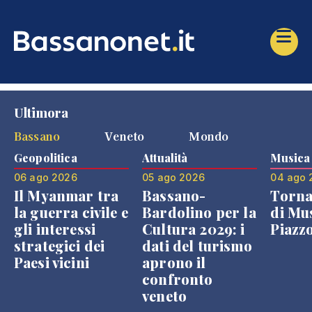
Ultimora
Bassano
Veneto
Mondo
Geopolitica
Attualità
Musica
06 ago 2026
05 ago 2026
04 ago 
Il Myanmar tra
Bassano-
Torna
la guerra civile e
Bardolino per la
di Mus
gli interessi
Cultura 2029: i
Piazz
strategici dei
dati del turismo
Paesi vicini
aprono il
confronto
veneto