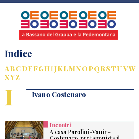
Indice
A
B
C
D
E
F
G
H
I
J
K
L
M
N
O
P
Q
R
S
T
U
V
W
X
Y
Z
I
Ivano Costenaro
Incontri
A casa Parolini-Vanin-
Costenaro, protagonista il