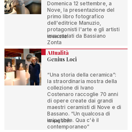
Domenica 12 settembre, a
Nove, la presentazione del
primo libro fotografico
dell'editrice Manuzio,
protagonisti l'arte e gli artisti
immortalati da Bassiano
10 set 2021
Zonta
Attualità
Genius Loci
“Una storia della ceramica”:
la straordinaria mostra della
collezione di Ivano
Costenaro raccoglie 70 anni
di opere create dai grandi
maestri ceramisti di Nove e di
Bassano. “Un qualcosa di
irripetibile. Qua c'è il
19 mag 2021
contemporaneo”