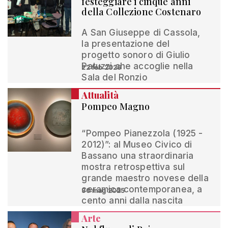
festeggiare i cinque anni
della Collezione Costenaro
A San Giuseppe di Cassola,
la presentazione del
progetto sonoro di Giulio
Patuzzi che accoglie nella
22 feb 2026
Sala del Ronzio
Attualità
Pompeo Magno
“Pompeo Pianezzola (1925 -
2012)”: al Museo Civico di
Bassano una straordinaria
mostra retrospettiva sul
grande maestro novese della
ceramica contemporanea, a
30 mag 2025
cento anni dalla nascita
Arte