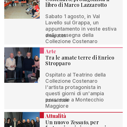
libro di Marco Lazzarotto
Sabato 1 agosto, in Val
Lavello sul Grappa, un
appuntamento in veste estiva
della rassegna della
31 lug 2026
Collezione Costenaro
Arte
Tra le amate terre di Enrico
Stropparo
Ospitato al Teatrino della
Collezione Costenaro
l'artista protagonista in
questi giorni di un'ampia
personale a Montecchio
22 mar 2026
Maggiore
Attualità
Un nuovo
Tessuto
, per