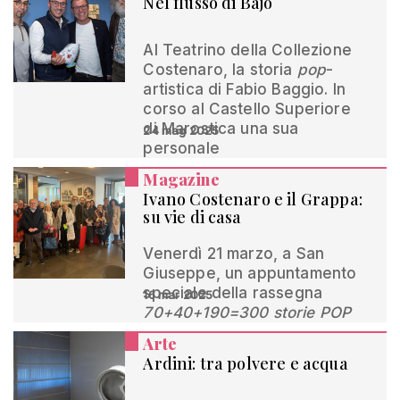
Nel flusso di Bajo
Al Teatrino della Collezione
Costenaro, la storia
pop
-
artistica di Fabio Baggio. In
corso al Castello Superiore
di Marostica una sua
24 mag 2025
personale
Magazine
Ivano Costenaro e il Grappa:
su vie di casa
Venerdì 21 marzo, a San
Giuseppe, un appuntamento
speciale della rassegna
16 mar 2025
70+40+190=300 storie POP
Arte
Ardini: tra polvere e acqua