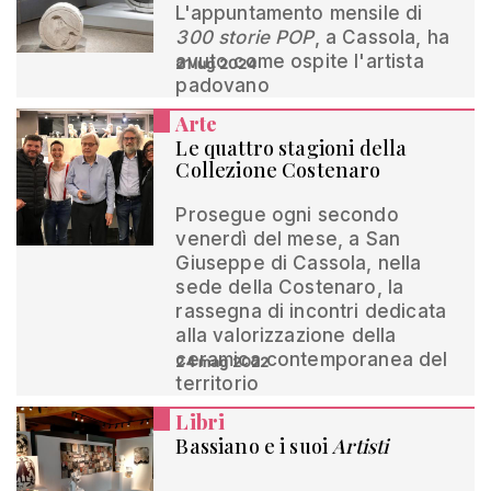
L'appuntamento mensile di
300 storie POP
, a Cassola, ha
avuto come ospite l'artista
21 lug 2024
padovano
Arte
Le quattro stagioni della
Collezione Costenaro
Prosegue ogni secondo
venerdì del mese, a San
Giuseppe di Cassola, nella
sede della Costenaro, la
rassegna di incontri dedicata
alla valorizzazione della
ceramica contemporanea del
24 mag 2022
territorio
Libri
Bassiano e i suoi
Artisti