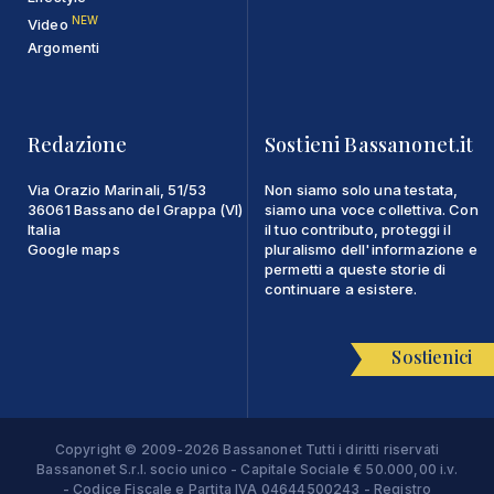
NEW
Video
Argomenti
Redazione
Sostieni Bassanonet.it
Via Orazio Marinali, 51/53
Non siamo solo una testata,
36061 Bassano del Grappa (VI)
siamo una voce collettiva. Con
Italia
il tuo contributo, proteggi il
Google maps
pluralismo dell'informazione e
permetti a queste storie di
continuare a esistere.
Sostienici
Copyright © 2009-2026 Bassanonet Tutti i diritti riservati
Bassanonet S.r.l. socio unico - Capitale Sociale € 50.000,00 i.v.
- Codice Fiscale e Partita IVA 04644500243 - Registro