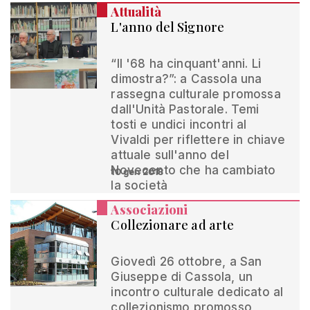
Attualità
L'anno del Signore
“Il '68 ha cinquant'anni. Li
dimostra?”: a Cassola una
rassegna culturale promossa
dall'Unità Pastorale. Temi
tosti e undici incontri al
Vivaldi per riflettere in chiave
attuale sull'anno del
Novecento che ha cambiato
10 gen 2018
la società
Associazioni
Collezionare ad arte
Giovedì 26 ottobre, a San
Giuseppe di Cassola, un
incontro culturale dedicato al
collezionismo promosso