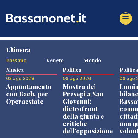
Ultimora
Bassano
Veneto
Mondo
Musica
Politica
Politic
08 ago 2026
08 ago 2026
08 ago 
Appuntamento
Mostra dei
Lumin
con Bach, per
Presepi a San
bilanc
Operaestate
Giovanni:
Bassa
dietrofront
comme
della giunta e
cittad
critiche
una q
dell'opposizione
volon