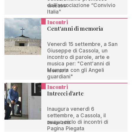
dall’associazione “Convivio
18 ott 2017
Italia”
Incontri
Cent'anni di memoria
Venerdì 15 settembre, a San
Giuseppe di Cassola, un
incontro di parole, arte e
musica per: "Cent'anni di
Memoria con gli Angeli
13 set 2017
guardiani"
Incontri
Intrecci d’arte
Inaugura venerdì 6
settembre, a Cassola, il
nuovo ciclo di incontri di
29 ago 2013
Pagina Piegata