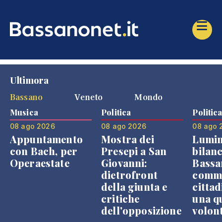
Ultimora
Bassano
Veneto
Mondo
Musica
Politica
Politic
08 ago 2026
08 ago 2026
08 ago 
Appuntamento
Mostra dei
Lumin
con Bach, per
Presepi a San
bilanc
Operaestate
Giovanni:
Bassa
dietrofront
comme
della giunta e
cittad
critiche
una q
dell'opposizione
volon