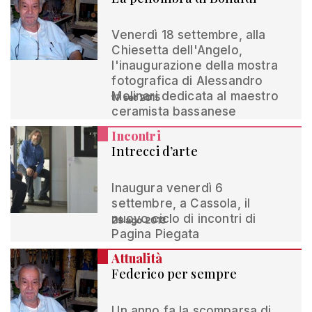
Venerdì 18 settembre, alla
Chiesetta dell'Angelo,
l'inaugurazione della mostra
fotografica di Alessandro
Molinari dedicata al maestro
17 set 2015
ceramista bassanese
Incontri
Intrecci d’arte
Inaugura venerdì 6
settembre, a Cassola, il
nuovo ciclo di incontri di
29 ago 2013
Pagina Piegata
Attualità
Federico per sempre
Un anno fa la scomparsa di