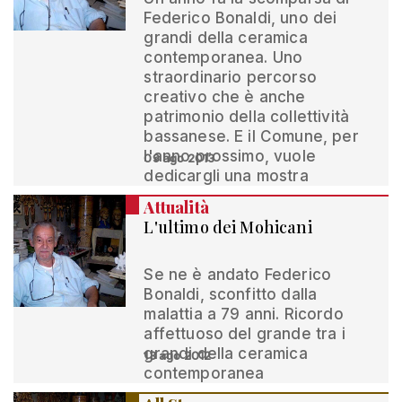
Federico Bonaldi, uno dei
grandi della ceramica
contemporanea. Uno
straordinario percorso
creativo che è anche
patrimonio della collettività
bassanese. E il Comune, per
l'anno prossimo, vuole
09 ago 2013
dedicargli una mostra
Attualità
L'ultimo dei Mohicani
Se ne è andato Federico
Bonaldi, sconfitto dalla
malattia a 79 anni. Ricordo
affettuoso del grande tra i
grandi della ceramica
13 ago 2012
contemporanea