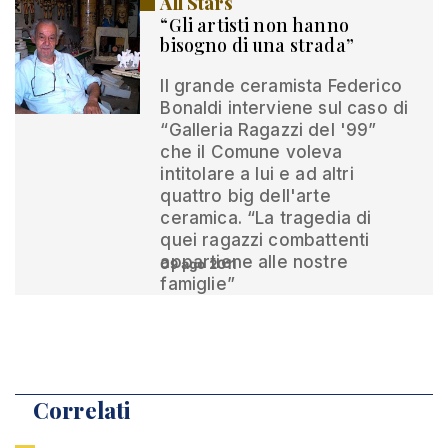
All Stars
“Gli artisti non hanno
bisogno di una strada”
Il grande ceramista Federico
Bonaldi interviene sul caso di
“Galleria Ragazzi del '99”
che il Comune voleva
intitolare a lui e ad altri
quattro big dell'arte
ceramica. “La tragedia di
quei ragazzi combattenti
appartiene alle nostre
09 ago 2011
famiglie”
Correlati