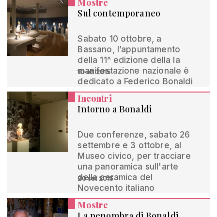
Mostre
Sul contemporaneo
Sabato 10 ottobre, a
Bassano, l’appuntamento
della 11^ edizione della la
manifestazione nazionale è
10 ott 2015
dedicato a Federico Bonaldi
Incontri
Intorno a Bonaldi
Due conferenze, sabato 26
settembre e 3 ottobre, al
Museo civico, per tracciare
una panoramica sull'arte
della ceramica del
20 set 2015
Novecento italiano
Mostre
La penombra di Bonaldi