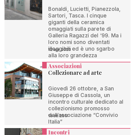
Bonaldi, Lucietti, Pianezzola,
Sartori, Tasca. I cinque
giganti della ceramica
omaggiati sulla parete di
Galleria Ragazzi del ‘99. Ma i
loro nomi sono diventati
illeggibili ed è uno sgarbo
12 apr 2023
alla loro grandezza
Associazioni
Collezionare ad arte
Giovedì 26 ottobre, a San
Giuseppe di Cassola, un
incontro culturale dedicato al
collezionismo promosso
dall’associazione “Convivio
18 ott 2017
Italia”
Incontri