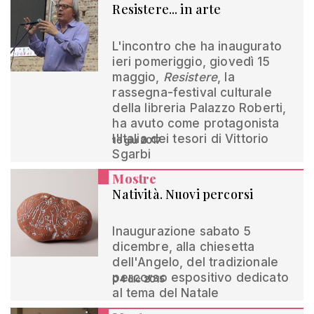
Resistere... in arte
L'incontro che ha inaugurato
ieri pomeriggio, giovedì 15
maggio,
Resistere
, la
rassegna-festival culturale
della libreria Palazzo Roberti,
ha avuto come protagonista
l'Italia dei tesori di Vittorio
16 giu 2017
Sgarbi
Mostre
Natività. Nuovi percorsi
Inaugurazione sabato 5
dicembre, alla chiesetta
dell'Angelo, del tradizionale
percorso espositivo dedicato
04 dic 2015
al tema del Natale