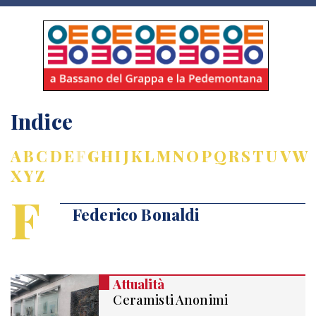
Indice
A
B
C
D
E
F
G
H
I
J
K
L
M
N
O
P
Q
R
S
T
U
V
W
X
Y
Z
F
Federico Bonaldi
Attualità
Ceramisti Anonimi