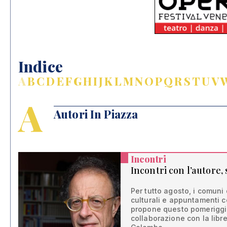
Indice
A
B
C
D
E
F
G
H
I
J
K
L
M
N
O
P
Q
R
S
T
U
V
A
Autori In Piazza
Incontri
Incontri con l’autore, 
Per tutto agosto, i comuni
culturali e appuntamenti con
propone questo pomeriggio
collaborazione con la libr