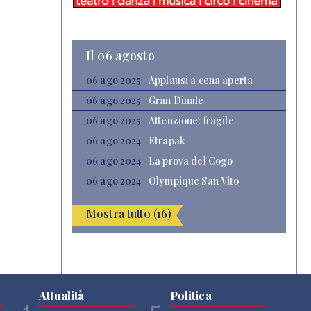
Il 06 agosto
06 ago 2025
Applausi a cena aperta
06 ago 2025
Gran Dinale
06 ago 2025
Attenzione: fragile
06 ago 2024
Etrapak
06 ago 2024
La prova del Cogo
06 ago 2024
Olympique San Vito
Mostra tutto (16)
Attualità
Politica