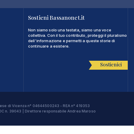
Sostieni Bassanonet.it
Non siamo solo una testata, siamo una voce
collettiva. Con il tuo contributo, proteggi il pluralismo
dell'informazione e permetti a queste storie di
continuare a esistere.
Sostienici
Imprese di Vicenza n° 04644500243 - REA n° 419353
e ROC n. 39043 | Direttore responsabile Andrea Maroso