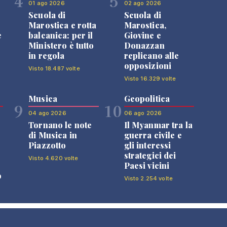
4
5
01 ago 2026
02 ago 2026
Scuola di
Scuola di
n
Marostica e rotta
Marostica,
e
balcanica: per il
Giovine e
Ministero è tutto
Donazzan
in regola
replicano alle
opposizioni
Visto 18.487 volte
Visto 16.329 volte
Musica
Geopolitica
9
10
04 ago 2026
06 ago 2026
Tornano le note
Il Myanmar tra la
di Musica in
guerra civile e
Piazzotto
gli interessi
strategici dei
Visto 4.620 volte
Paesi vicini
o
Visto 2.254 volte