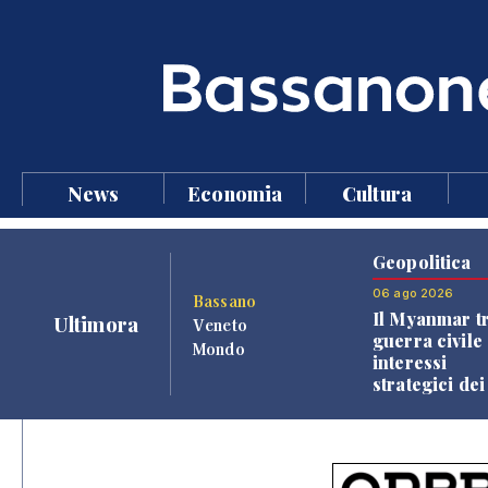
News
Economia
Cultura
Geopolitica
06 ago 2026
Bassano
Il Myanmar tr
Ultimora
Veneto
guerra civile 
Mondo
interessi
strategici dei
Paesi vicini