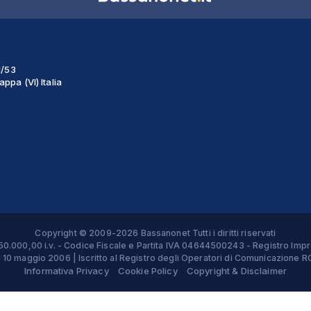
1/53
ppa (VI) Italia
Copyright © 2009-2026 Bassanonet Tutti i diritti riservati
 € 50.000,00 i.v. - Codice Fiscale e Partita IVA 04644500243 - Registro 
el 10 maggio 2006 | Iscritto al Registro degli Operatori di Comunicazion
Informativa Privacy
Cookie Policy
Copyright & Disclaimer