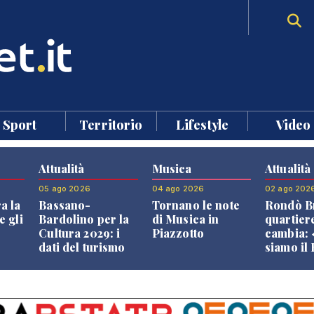
Sport
Territorio
Lifestyle
Video
Attualità
Musica
Attualità
05 ago 2026
04 ago 2026
02 ago 202
a la
Bassano-
Tornano le note
Rondò Br
e gli
Bardolino per la
di Musica in
quartier
Cultura 2029: i
Piazzotto
cambia:
dati del turismo
siamo il
aprono il
Bassano,
confronto veneto
vive ben