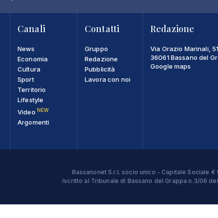
Canali
Contatti
Redazione
News
Gruppo
Via Orazio Marinali, 5
36061 Bassano del Gra
Economia
Redazione
Google maps
Cultura
Pubblicità
Sport
Lavora con noi
Territorio
Lifestyle
NEW
Video
Argomenti
Bassanonet S.r.l. socio unico - Capitale Sociale
Iscritto al Tribunale di Bassano del Grappa n.3/06 d