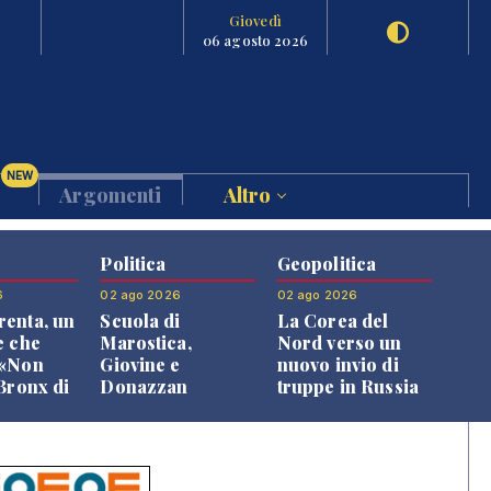
Giovedì
06 agosto 2026
NEW
Argomenti
Altro
Politica
Geopolitica
6
02 ago 2026
02 ago 2026
enta, un
Scuola di
La Corea del
e che
Marostica,
Nord verso un
 «Non
Giovine e
nuovo invio di
 Bronx di
Donazzan
truppe in Russia
 qui si
replicano alle
e»
opposizioni