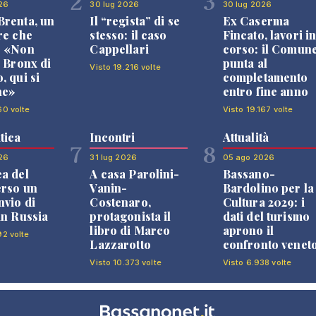
2
3
26
30 lug 2026
30 lug 2026
renta, un
Il “regista” di se
Ex Caserma
re che
stesso: il caso
Fincato, lavori i
: «Non
Cappellari
corso: il Comun
l Bronx di
punta al
Visto 19.216 volte
, qui si
completamento
ne»
entro fine anno
60 volte
Visto 19.167 volte
tica
Incontri
Attualità
7
8
26
31 lug 2026
05 ago 2026
a del
A casa Parolini-
Bassano-
erso un
Vanin-
Bardolino per la
nvio di
Costenaro,
Cultura 2029: i
in Russia
protagonista il
dati del turismo
libro di Marco
aprono il
92 volte
Lazzarotto
confronto venet
Visto 10.373 volte
Visto 6.938 volte