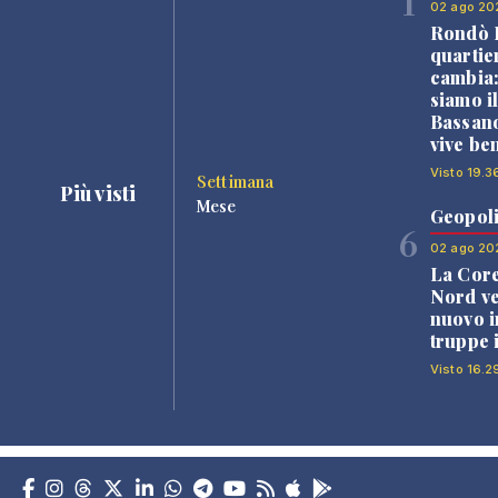
1
02 ago 20
Rondò B
quartie
cambia
siamo i
Bassano
vive be
Visto 19.3
Settimana
Più visti
Mese
Geopoli
6
02 ago 20
La Core
Nord v
nuovo i
truppe 
Visto 16.2