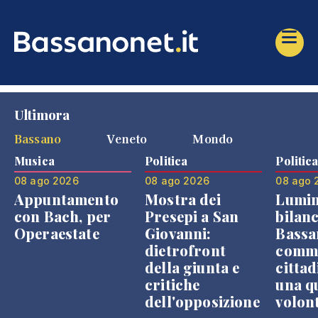
Ultimora
Bassano
Veneto
Mondo
Musica
Politica
Politic
08 ago 2026
08 ago 2026
08 ago 
Appuntamento
Mostra dei
Lumin
con Bach, per
Presepi a San
bilanc
Operaestate
Giovanni:
Bassa
dietrofront
comme
della giunta e
cittad
critiche
una q
dell'opposizione
volon