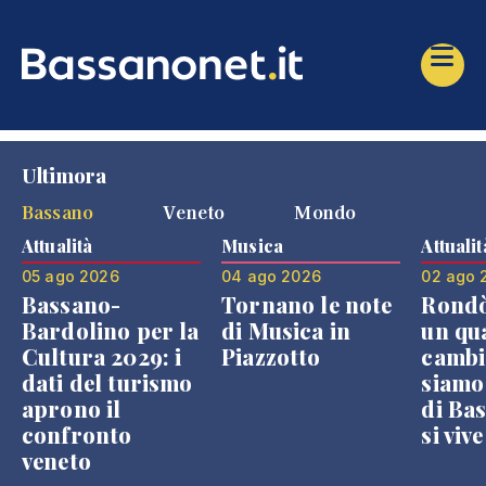
Ultimora
Bassano
Veneto
Mondo
Attualità
Musica
Attualit
05 ago 2026
04 ago 2026
02 ago 
Bassano-
Tornano le note
Rondò
Bardolino per la
di Musica in
un qu
Cultura 2029: i
Piazzotto
cambi
dati del turismo
siamo
aprono il
di Bas
confronto
si viv
veneto