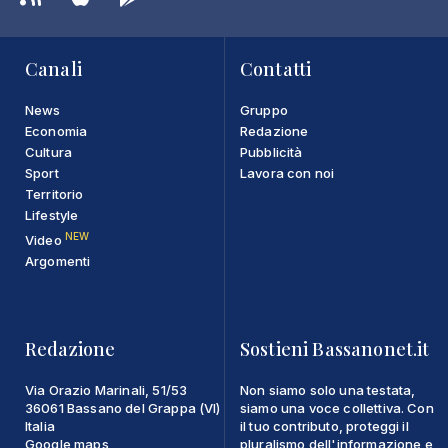
Canali
Contatti
News
Gruppo
Economia
Redazione
Cultura
Pubblicità
Sport
Lavora con noi
Territorio
Lifestyle
NEW
Video
Argomenti
Redazione
Sostieni Bassanonet.it
Via Orazio Marinali, 51/53
Non siamo solo una testata,
36061 Bassano del Grappa (VI)
siamo una voce collettiva. Con
Italia
il tuo contributo, proteggi il
Google maps
pluralismo dell'informazione e