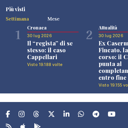
Più visti
Settimana
Mese
Cronaca
Attualità
1
2
30 lug 2026
30 lug 2026
Il “regista” di se
Ex Caser
stesso: il caso
Fincato, la
Cappellari
corso: il
punta al
Visto 19.188 volte
completa
entro fine
Visto 19.155 vo