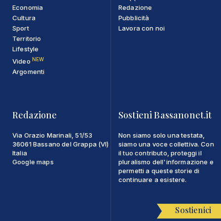
Economia
Redazione
Cultura
Pubblicità
Sport
Lavora con noi
Territorio
Lifestyle
NEW
Video
Argomenti
Redazione
Sostieni Bassanonet.it
Via Orazio Marinali, 51/53
Non siamo solo una testata,
36061 Bassano del Grappa (VI)
siamo una voce collettiva. Con
Italia
il tuo contributo, proteggi il
Google maps
pluralismo dell'informazione e
permetti a queste storie di
continuare a esistere.
Sostienici