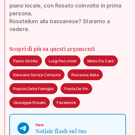
piano locale, con Rosato coinvolto in prima
persona.
Rosatellum alla bassanese? Staremo a
vedere.
Scopri di più su questi argomenti
Paolo Girotto
Luigi Pecchioli
Mirko De Carli
Bassano Senza Censura
Riscossa Italia
Popolo Della Famiglia
Paola De Pin
Giuseppe Rosato
Facebook
New
Notizie flash sul tuo