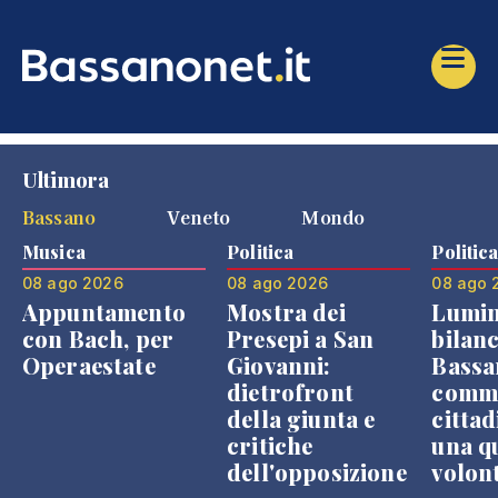
Ultimora
Bassano
Veneto
Mondo
Musica
Politica
Politic
08 ago 2026
08 ago 2026
08 ago 
Appuntamento
Mostra dei
Lumin
con Bach, per
Presepi a San
bilanc
Operaestate
Giovanni:
Bassa
dietrofront
comme
della giunta e
cittad
critiche
una q
dell'opposizione
volon