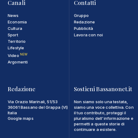
Canali
Contatti
News
Gruppo
Economia
Redazione
Cultura
Pubblicità
Sport
Lavora con noi
Territorio
Lifestyle
NEW
Video
Argomenti
Redazione
Sostieni Bassanonet.it
Via Orazio Marinali, 51/53
Non siamo solo una testata,
36061 Bassano del Grappa (VI)
siamo una voce collettiva. Con
Italia
il tuo contributo, proteggi il
Google maps
pluralismo dell'informazione e
permetti a queste storie di
continuare a esistere.