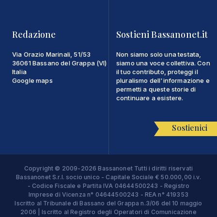
Redazione
Sostieni Bassanonet.it
Via Orazio Marinali, 51/53
Non siamo solo una testata,
36061 Bassano del Grappa (VI)
siamo una voce collettiva. Con
Italia
il tuo contributo, proteggi il
Google maps
pluralismo dell'informazione e
permetti a queste storie di
continuare a esistere.
Sostienici
Copyright © 2009-2026 Bassanonet Tutti i diritti riservati
Bassanonet S.r.l. socio unico - Capitale Sociale € 50.000,00 i.v.
- Codice Fiscale e Partita IVA 04644500243 - Registro
Imprese di Vicenza n° 04644500243 - REA n° 419353
Iscritto al Tribunale di Bassano del Grappa n.3/06 del 10 maggio
2006 | Iscritto al Registro degli Operatori di Comunicazione