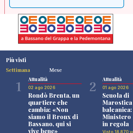
Più visti
Settimana
Mese
Attualità
Attualità
1
2
02 ago 2026
01 ago 2026
Rondò Brenta, un
Scuola di
quartiere che
Marostica 
cambia: «Non
balcanica: 
siamo il Bronx di
Ministero 
Bassano, qui si
in regola
vive bene»
Visto 18.870 v