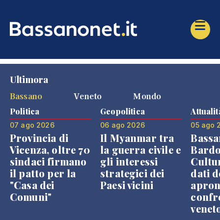
Ultimora
Bassano
Veneto
Mondo
Politica
Geopolitica
Attualit
07 ago 2026
06 ago 2026
05 ago 
Provincia di
Il Myanmar tra
Bassa
Vicenza, oltre 70
la guerra civile e
Bardo
sindaci firmano
gli interessi
Cultur
il patto per la
strategici dei
dati d
"Casa dei
Paesi vicini
apron
Comuni"
confr
venet