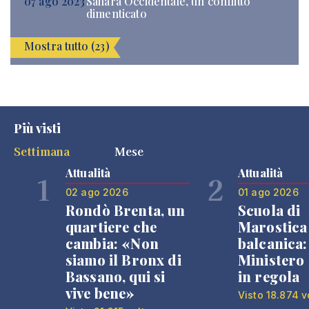
07 ago 2023
Sahara Occidentale, un conflitto
dimenticato
Mostra tutto (23)
Più visti
Settimana
Mese
Attualità
Attualità
1
2
02 ago 2026
01 ago 2026
Rondò Brenta, un
Scuola di
quartiere che
Marostica 
cambia: «Non
balcanica: 
siamo il Bronx di
Ministero 
Bassano, qui si
in regola
vive bene»
Visto 18.874 v