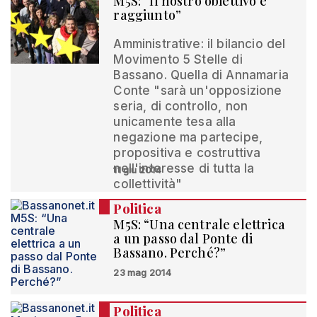
M5S: “Il nostro obiettivo è
raggiunto”
Amministrative: il bilancio del
Movimento 5 Stelle di
Bassano. Quella di Annamaria
Conte "sarà un'opposizione
seria, di controllo, non
unicamente tesa alla
negazione ma partecipe,
propositiva e costruttiva
nell'interesse di tutta la
11 giu 2014
collettività"
Politica
M5S: “Una centrale elettrica
a un passo dal Ponte di
Bassano. Perché?”
23 mag 2014
Politica