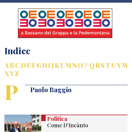
Indice
A
B
C
D
E
F
G
H
I
J
K
L
M
N
O
P
Q
R
S
T
U
V
W
X
Y
Z
P
Paolo Baggio
Politica
Come D'Incànto