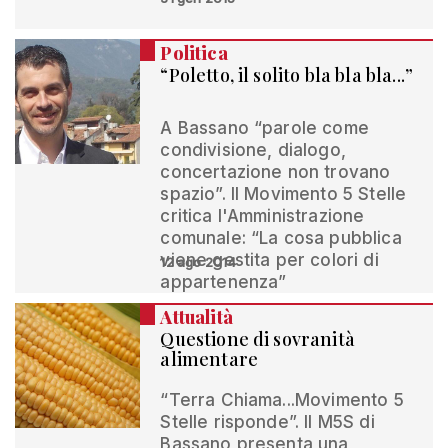
Politica
“Poletto, il solito bla bla bla...”
A Bassano “parole come
condivisione, dialogo,
concertazione non trovano
spazio”. Il Movimento 5 Stelle
critica l'Amministrazione
comunale: “La cosa pubblica
viene gestita per colori di
12 ago 2014
appartenenza”
Attualità
Questione di sovranità
alimentare
“Terra Chiama...Movimento 5
Stelle risponde”. Il M5S di
Bassano presenta una