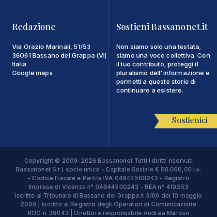
Redazione
Sostieni Bassanonet.it
Via Orazio Marinali, 51/53
Non siamo solo una testata,
36061 Bassano del Grappa (VI)
siamo una voce collettiva. Con
Italia
il tuo contributo, proteggi il
Google maps
pluralismo dell'informazione e
permetti a queste storie di
continuare a esistere.
Sostienici
Copyright © 2009-2026 Bassanonet Tutti i diritti riservati
Bassanonet S.r.l. socio unico - Capitale Sociale € 50.000,00 i.v.
- Codice Fiscale e Partita IVA 04644500243 - Registro
Imprese di Vicenza n° 04644500243 - REA n° 419353
Iscritto al Tribunale di Bassano del Grappa n.3/06 del 10 maggio
2006 | Iscritto al Registro degli Operatori di Comunicazione
ROC n. 39043 | Direttore responsabile Andrea Maroso