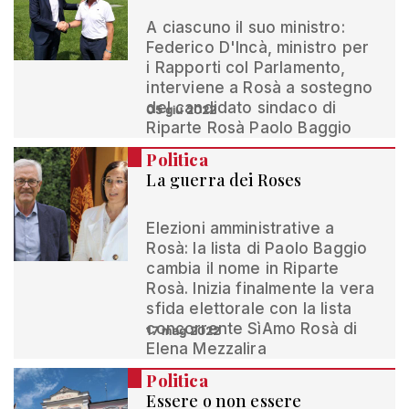
A ciascuno il suo ministro:
Federico D'Incà, ministro per
i Rapporti col Parlamento,
interviene a Rosà a sostegno
del candidato sindaco di
05 giu 2022
Riparte Rosà Paolo Baggio
Politica
La guerra dei Roses
Elezioni amministrative a
Rosà: la lista di Paolo Baggio
cambia il nome in Riparte
Rosà. Inizia finalmente la vera
sfida elettorale con la lista
concorrente SìAmo Rosà di
17 mag 2022
Elena Mezzalira
Politica
Essere o non essere