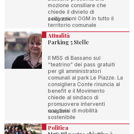
mozione consiliare che
chiede il divieto di
coltivazioni OGM in tutto il
24 lug 2014
territorio comunale
Attualità
Parking 5 Stelle
Il M5S di Bassano sul
“teatrino” dei pass gratuiti
per gli amministratori
comunali al park Le Piazze. La
consigliera Conte rinuncia al
benefit e il Movimento
chiede al sindaco di
promuovere interventi
condivisi di mobilità
19 lug 2014
sostenibile
Politica