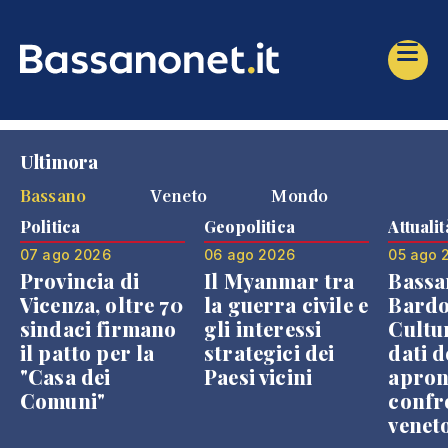
Ultimora
Bassano
Veneto
Mondo
Politica
Geopolitica
Attualit
07 ago 2026
06 ago 2026
05 ago 
Provincia di
Il Myanmar tra
Bassa
Vicenza, oltre 70
la guerra civile e
Bardo
sindaci firmano
gli interessi
Cultur
il patto per la
strategici dei
dati d
"Casa dei
Paesi vicini
apron
Comuni"
confr
venet