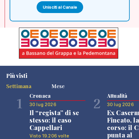
Unisciti al Canale
Più visti
Settimana
Mese
Cronaca
Attualità
1
2
30 lug 2026
30 lug 2026
Il “regista” di se
Ex Caser
stesso: il caso
Fincato, la
Cappellari
corso: il
punta al
Visto 19.206 volte