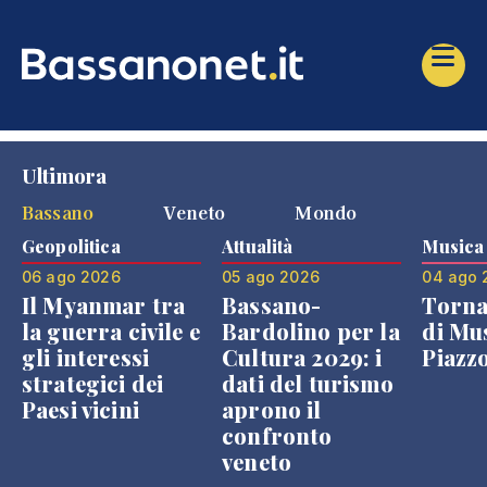
Ultimora
Bassano
Veneto
Mondo
Geopolitica
Attualità
Musica
06 ago 2026
05 ago 2026
04 ago 
Il Myanmar tra
Bassano-
Torna
la guerra civile e
Bardolino per la
di Mus
gli interessi
Cultura 2029: i
Piazz
strategici dei
dati del turismo
Paesi vicini
aprono il
confronto
veneto