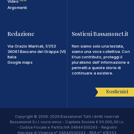
Video
Argomenti
Redazione
Sostieni Bassanonet.it
Via Orazio Marinali, 51/53
Non siamo solo una testata,
36061 Bassano del Grappa (VI)
siamo una voce collettiva. Con
Italia
il tuo contributo, proteggi il
Google maps
pluralismo dell'informazione e
permetti a queste storie di
continuare a esistere.
Sostienici
Copyright © 2009-2026 Bassanonet Tutti i diritti riservati
Bassanonet S.r.l. socio unico - Capitale Sociale € 50.000,00 i.v.
- Codice Fiscale e Partita IVA 04644500243 - Registro
Imprese di Vicenza n° 04644500243 - REA n° 419353