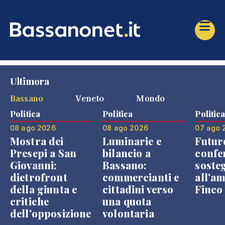
Ultimora
Bassano
Veneto
Mondo
Politica
Politica
Politic
08 ago 2026
08 ago 2026
07 ago 
Mostra dei
Luminarie e
Futur
Presepi a San
bilancio a
confe
Giovanni:
Bassano:
soste
dietrofront
commercianti e
all'a
della giunta e
cittadini verso
Finco
critiche
una quota
dell'opposizione
volontaria