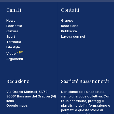
Canali
Contatti
News
Gruppo
Economia
Redazione
Cultura
Pubblicità
Sport
Lavora con noi
Territorio
Lifestyle
NEW
Video
Argomenti
Redazione
Sostieni Bassanonet.it
Via Orazio Marinali, 51/53
Non siamo solo una testata,
36061 Bassano del Grappa (VI)
siamo una voce collettiva. Con
Italia
il tuo contributo, proteggi il
Google maps
pluralismo dell'informazione e
permetti a queste storie di