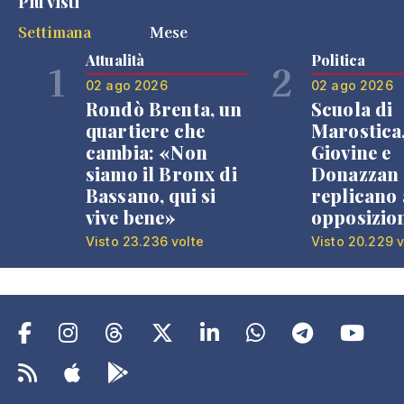
Più visti
Settimana
Mese
Attualità
Politica
1
2
02 ago 2026
02 ago 2026
Rondò Brenta, un
Scuola di
quartiere che
Marostica
cambia: «Non
Giovine e
siamo il Bronx di
Donazzan
Bassano, qui si
replicano 
vive bene»
opposizio
Visto 23.236 volte
Visto 20.229 v