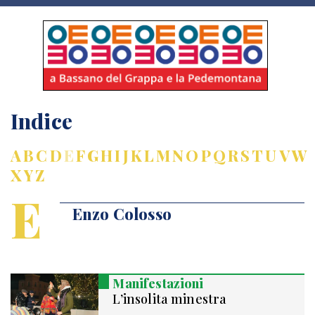
Indice
A
B
C
D
E
F
G
H
I
J
K
L
M
N
O
P
Q
R
S
T
U
V
W
X
Y
Z
E
Enzo Colosso
Manifestazioni
L’insolita minestra