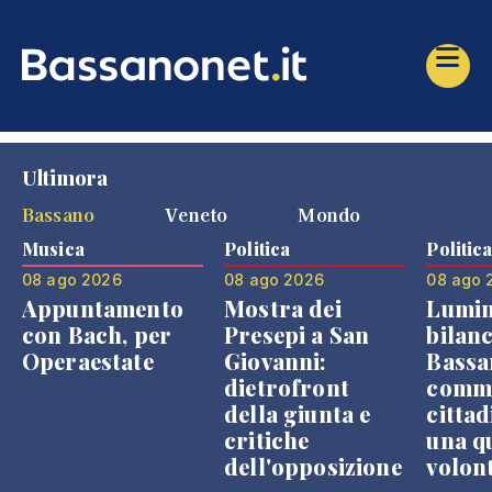
Ultimora
Bassano
Veneto
Mondo
Musica
Politica
Politic
08 ago 2026
08 ago 2026
08 ago 
Appuntamento
Mostra dei
Lumin
con Bach, per
Presepi a San
bilanc
Operaestate
Giovanni:
Bassa
dietrofront
comme
della giunta e
cittad
critiche
una q
dell'opposizione
volon