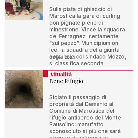
Sulla pista di ghiaccio di
Marostica la gara di curling
con pignate piene di
minestrone. Vince la squadra
dei Ferragnez, certamente
“sul pezzo”. Municipium on
Ice, la squadra della giunta
comunale col sindaco Mozzo,
08 gen 2024
si classifica seconda
Attualità
Bene Rifugio
Siglato il passaggio di
proprietà dal Demanio al
Comune di Marostica del
rifugio antiaereo del Monte
Pausolino: manufatto
sconosciuto ai più che sarà