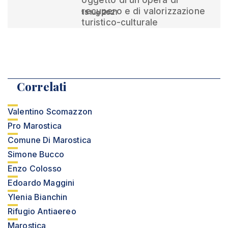
oggetto di un’opera di
recupero e di valorizzazione
15 lug 2021
turistico-culturale
Correlati
Valentino Scomazzon
Pro Marostica
Comune Di Marostica
Simone Bucco
Enzo Colosso
Edoardo Maggini
Ylenia Bianchin
Rifugio Antiaereo
Marostica