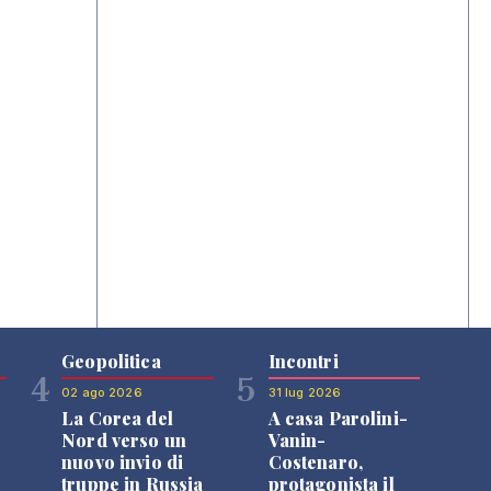
Geopolitica
Incontri
4
5
02 ago 2026
31 lug 2026
La Corea del
A casa Parolini-
Nord verso un
Vanin-
nuovo invio di
Costenaro,
truppe in Russia
protagonista il