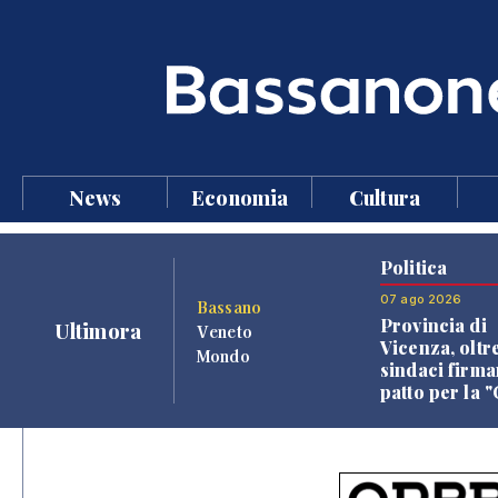
News
Economia
Cultura
Politica
07 ago 2026
Bassano
Provincia di
Ultimora
Veneto
Vicenza, oltr
Mondo
sindaci firma
patto per la 
dei Comuni"