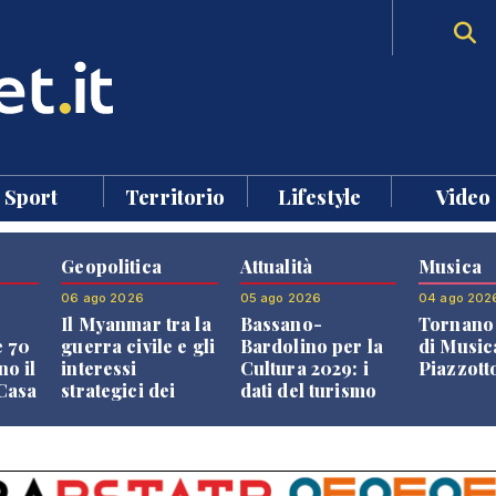
Sport
Territorio
Lifestyle
Video
Geopolitica
Attualità
Musica
06 ago 2026
05 ago 2026
04 ago 202
Il Myanmar tra la
Bassano-
Tornano 
e 70
guerra civile e gli
Bardolino per la
di Music
no il
interessi
Cultura 2029: i
Piazzott
"Casa
strategici dei
dati del turismo
Paesi vicini
aprono il
confronto veneto