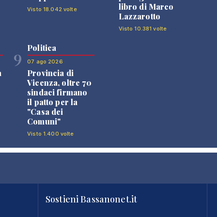
libro di Marco
Visto 18.042 volte
Lazzarotto
Visto 10.381 volte
Politica
9
07 ago 2026
a
Provincia di
Vicenza, oltre 70
sindaci firmano
il patto per la
"Casa dei
Comuni"
Visto 1.400 volte
Sostieni Bassanonet.it