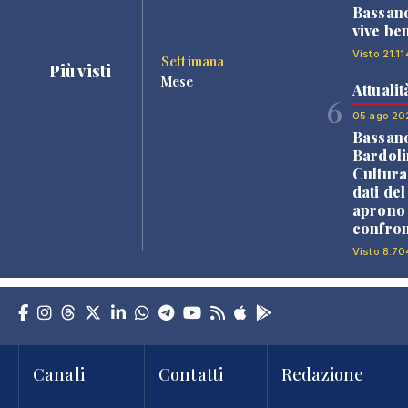
Bassano
vive be
Visto 21.11
Settimana
Più visti
Mese
Attualit
6
05 ago 20
Bassan
Bardoli
Cultura
dati de
aprono 
confron
Visto 8.70
Canali
Contatti
Redazione