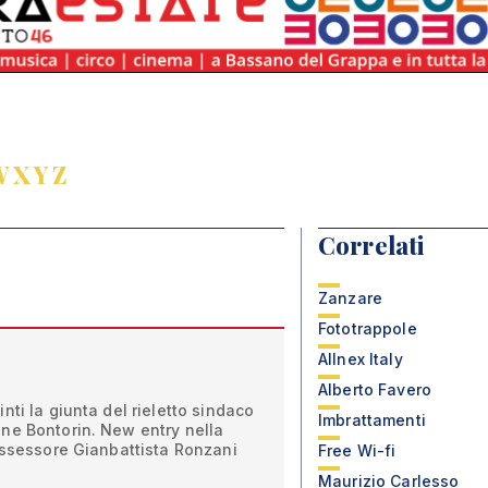
W
X
Y
Z
Correlati
Zanzare
Fototrappole
Allnex Italy
Alberto Favero
nti la giunta del rieletto sindaco
Imbrattamenti
ne Bontorin. New entry nella
assessore Gianbattista Ronzani
Free Wi-fi
Maurizio Carlesso