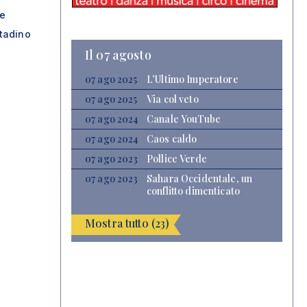
le
tadino
Il 07 agosto
07 ago 2025
L’Ultimo Imperatore
07 ago 2025
Via col veto
07 ago 2024
Canale YouTube
07 ago 2024
Caos caldo
07 ago 2023
Pollice Verde
07 ago 2023
Sahara Occidentale, un
conflitto dimenticato
Mostra tutto (23)