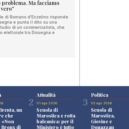
so problema. Ma facciamo
 vero”
le di Romano d'Ezzelino risponde
segna e punta il dito su una
studio di un commercialista, che
o elettorale tra Dissegna e
à
Attualità
Politica
2
3
26
01 ago 2026
02 ago 2026
renta, un
Scuola di
Scuola di
re che
Marostica e rotta
Marostica,
: «Non
balcanica: per il
Giovine e
l Bronx di
Ministero è tutto
Donazzan