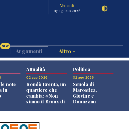
Venerdì
07 agosto 2026
NEW
Argomenti
Altro
Attualità
Politica
6
02 ago 2026
02 ago 2026
le note
Rondò Brenta, un
Scuola di
a in
quartiere che
Marostica,
o
cambia: «Non
Giovine e
siamo il Bronx di
Donazzan
Bassano, qui si
replicano alle
vive bene»
opposizioni