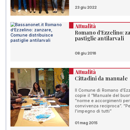
23 giu 2022
Attualità
Romano d’Ezzelino: z
pastiglie antilarvali
08 giu 2016
Attualità
Cittadini da manuale
Il Comune di Romano d'Ezz
copie il “Manuale del buo
“norme e accorgimenti pe
convivenza reciproca”. “Pe
l'impegno di tutti”
01 mag 2015