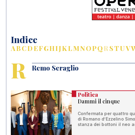
Indice
A
B
C
D
E
F
G
H
I
J
K
L
M
N
O
P
Q
R
S
T
U
V
R
Remo Seraglio
Politica
Dammi il cinque
Confermata per quattro qui
di Romano d’Ezzelino Simo
stanza dei bottoni il neo 