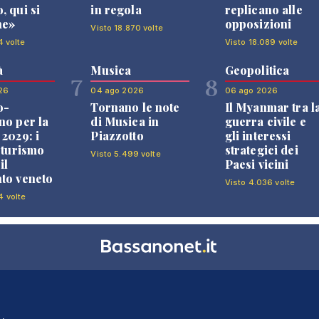
, qui si
in regola
replicano alle
ne»
opposizioni
Visto 18.870 volte
4 volte
Visto 18.089 volte
à
Musica
Geopolitica
7
8
26
04 ago 2026
06 ago 2026
o-
Tornano le note
Il Myanmar tra l
no per la
di Musica in
guerra civile e
 2029: i
Piazzotto
gli interessi
l turismo
strategici dei
Visto 5.499 volte
il
Paesi vicini
to veneto
Visto 4.036 volte
4 volte