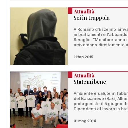
Attualità
Sei in trappola
A Romano d'Ezzelino arriva
imbrattamenti e l'abbandono
Seraglio: “Monitoreranno i 
arriveranno direttamente ai
11 feb 2015
Attualità
Statemi bene
Ambiente e salute in fabbr
del Bassanese (Baxi, Allne
protagoniste il 5 giugno 
Dipendenti al lavoro in bici
31 mag 2014