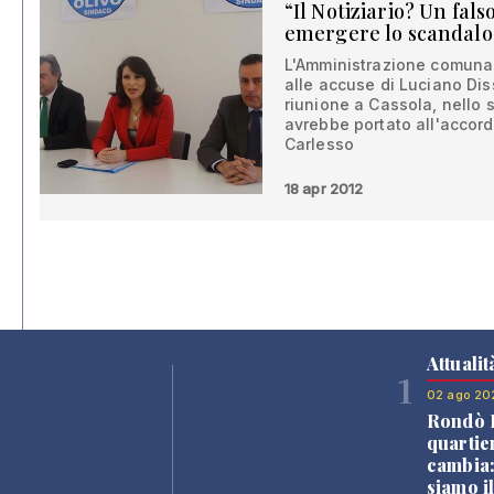
“Il Notiziario? Un fal
emergere lo scandalo
L'Amministrazione comuna
alle accuse di Luciano Dis
riunione a Cassola, nello 
avrebbe portato all'accord
Carlesso
18 apr 2012
Attualit
1
02 ago 20
Rondò B
quartie
cambia
siamo i