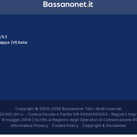
1/53
ppa (VI) Italia
Copyright © 2009-2026 Bassanonet Tutti i diritti riservati
 € 50.000,00 i.v. - Codice Fiscale e Partita IVA 04644500243 - Registro 
el 10 maggio 2006 | Iscritto al Registro degli Operatori di Comunicazion
Informativa Privacy
Cookie Policy
Copyright & Disclaimer