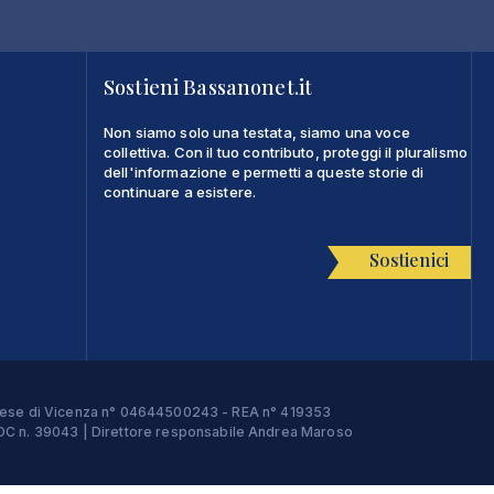
Sostieni Bassanonet.it
Non siamo solo una testata, siamo una voce
collettiva. Con il tuo contributo, proteggi il pluralismo
dell'informazione e permetti a queste storie di
continuare a esistere.
Sostienici
Imprese di Vicenza n° 04644500243 - REA n° 419353
e ROC n. 39043 | Direttore responsabile Andrea Maroso