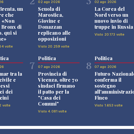
2
3
26
02 ago 2026
02 ago 2026
renta, un
Scuola di
La Corea del
re che
Marostica,
Nord verso un
: «Non
Giovine e
nuovo invio di
l Bronx di
Donazzan
truppe in Russia
, qui si
replicano alle
Visto 20.173 volte
ne»
opposizioni
64 volte
Visto 20.259 volte
tica
Politica
Politica
7
8
26
07 ago 2026
07 ago 2026
mar tra la
Provincia di
Futuro Nazional
ivile e
Vicenza, oltre 70
conferma il
ressi
sindaci firmano
sostegno
ci dei
il patto per la
all'amministrazi
cini
"Casa dei
Finco
Comuni"
2 volte
Visto 1.653 volte
Visto 4.081 volte