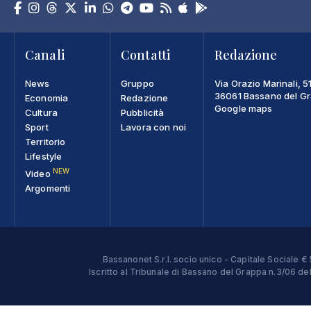
Canali
Contatti
Redazione
News
Gruppo
Via Orazio Marinali, 5
36061 Bassano del Gra
Economia
Redazione
Google maps
Cultura
Pubblicità
Sport
Lavora con noi
Territorio
Lifestyle
NEW
Video
Argomenti
Bassanonet S.r.l. socio unico - Capitale Sociale
Iscritto al Tribunale di Bassano del Grappa n.3/06 d