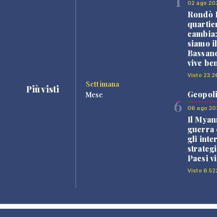
1
02 ago 20
Rondò B
quartie
cambia
siamo i
Bassano
vive be
Visto 23.2
Settimana
Più visti
Geopoli
Mese
6
06 ago 20
Il Myan
guerra c
gli inte
strategi
Paesi vi
Visto 6.52