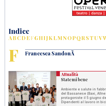
Indice
A
B
C
D
E
F
G
H
I
J
K
L
M
N
O
P
Q
R
S
T
U
V
F
Francesca SandonÃ
Attualità
Statemi bene
Ambiente e salute in fabbr
del Bassanese (Baxi, Allne
protagoniste il 5 giugno 
Dipendenti al lavoro in bici