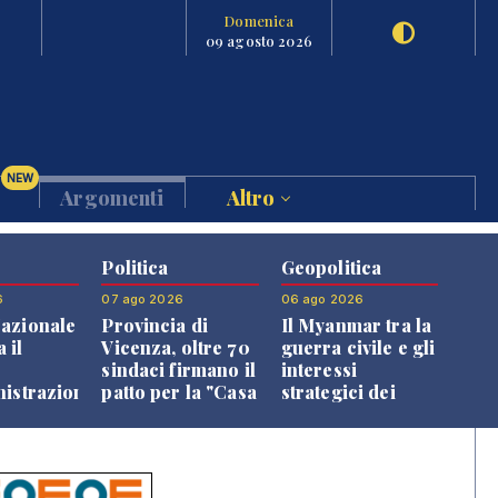
Domenica
09 agosto 2026
NEW
Argomenti
Altro
Politica
Geopolitica
6
07 ago 2026
06 ago 2026
azionale
Provincia di
Il Myanmar tra la
 il
Vicenza, oltre 70
guerra civile e gli
o
sindaci firmano il
interessi
nistrazione
patto per la "Casa
strategici dei
dei Comuni"
Paesi vicini