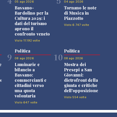
4
5
05 ago 2026
04 ago 2026
Bassano-
Tornano le note
Bardolino per la
di Musica in
Cultura 2029: i
Piazzotto
dati del turismo
Visto 6.747 volte
aprono il
confronto veneto
Visto 11.192 volte
Politica
Politica
9
10
08 ago 2026
08 ago 2026
e
Luminarie e
Mostra dei
bilancio a
Presepi a San
Bassano:
Giovanni:
one
commercianti e
dietrofront della
cittadini verso
giunta e critiche
una quota
dell'opposizione
volontaria
Visto 554 volte
Visto 647 volte