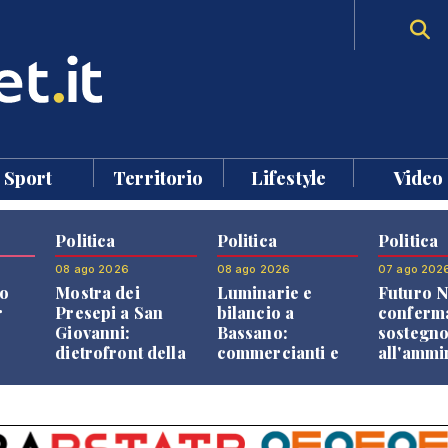
Sport
Territorio
Lifestyle
Video
Politica
Politica
Politica
08 ago 2026
08 ago 2026
07 ago 202
o
Mostra dei
Luminarie e
Futuro N
r
Presepi a San
bilancio a
conferma
Giovanni:
Bassano:
sostegn
dietrofront della
commercianti e
all'ammi
giunta e critiche
cittadini verso
Finco
dell'opposizione
una quota
volontaria