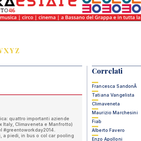
W
X
Y
Z
Correlati
Francesca SandonÃ
Tatiana Vangelista
Climaveneta
Maurizio Marchesini
ica: quattro importanti aziende
Fiab
x Italy, Climaveneta e Manfrotto)
del #greentoworkday2014.
Alberto Favero
, a piedi, in bus o col car pooling
Enzo Apolloni