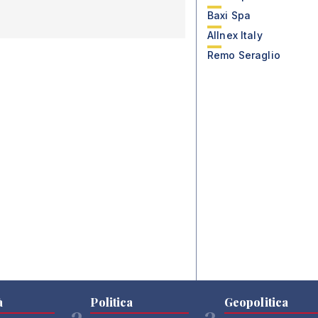
Baxi Spa
Allnex Italy
Remo Seraglio
à
Politica
Geopolitica