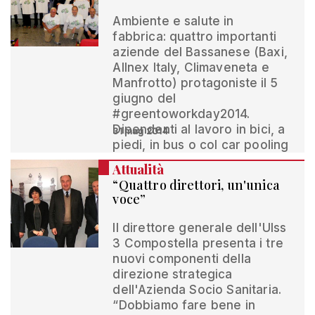
Ambiente e salute in
fabbrica: quattro importanti
aziende del Bassanese (Baxi,
Allnex Italy, Climaveneta e
Manfrotto) protagoniste il 5
giugno del
#greentoworkday2014.
Dipendenti al lavoro in bici, a
31 mag 2014
piedi, in bus o col car pooling
Attualità
“Quattro direttori, un'unica
voce”
Il direttore generale dell'Ulss
3 Compostella presenta i tre
nuovi componenti della
direzione strategica
dell'Azienda Socio Sanitaria.
“Dobbiamo fare bene in