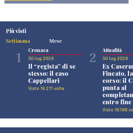
Più visti
Settimana
Mese
Cronaca
Attualità
1
2
30 lug 2026
30 lug 2026
Il “regista” di se
Ex Caser
stesso: il caso
Fincato, la
Cappellari
corso: il
punta al
Visto 19.211 volte
completa
entro fine
Visto 19.166 v