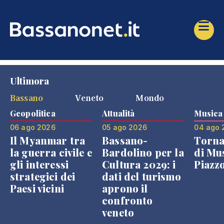
Ultimora
Bassano
Veneto
Mondo
Geopolitica
Attualità
Musica
06 ago 2026
05 ago 2026
04 ago 
Il Myanmar tra
Bassano-
Torna
la guerra civile e
Bardolino per la
di Mus
gli interessi
Cultura 2029: i
Piazz
strategici dei
dati del turismo
Paesi vicini
aprono il
confronto
veneto