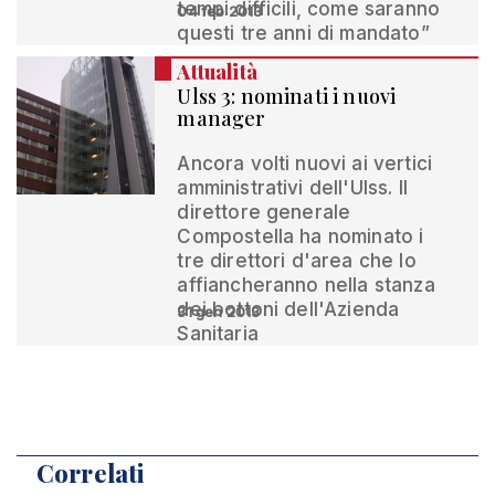
tempi difficili, come saranno
04 feb 2013
questi tre anni di mandato”
Attualità
Ulss 3: nominati i nuovi
manager
Ancora volti nuovi ai vertici
amministrativi dell'Ulss. Il
direttore generale
Compostella ha nominato i
tre direttori d'area che lo
affiancheranno nella stanza
dei bottoni dell'Azienda
31 gen 2013
Sanitaria
Correlati