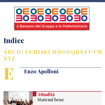
Indice
A
B
C
D
E
F
G
H
I
J
K
L
M
N
O
P
Q
R
S
T
U
V
W
X
Y
Z
E
Enzo Apolloni
Attualità
Statemi bene