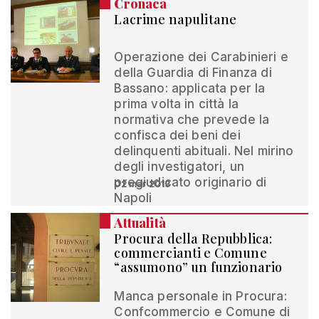
Cronaca
Lacrime napulitane
Operazione dei Carabinieri e
della Guardia di Finanza di
Bassano: applicata per la
prima volta in città la
normativa che prevede la
confisca dei beni dei
delinquenti abituali. Nel mirino
degli investigatori, un
pregiudicato originario di
02 mar 2013
Napoli
Attualità
Procura della Repubblica:
commercianti e Comune
“assumono” un funzionario
Manca personale in Procura:
Confcommercio e Comune di