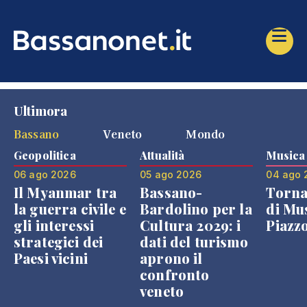
Ultimora
Bassano
Veneto
Mondo
Geopolitica
Attualità
Musica
06 ago 2026
05 ago 2026
04 ago 
Il Myanmar tra
Bassano-
Torna
la guerra civile e
Bardolino per la
di Mus
gli interessi
Cultura 2029: i
Piazz
strategici dei
dati del turismo
Paesi vicini
aprono il
confronto
veneto