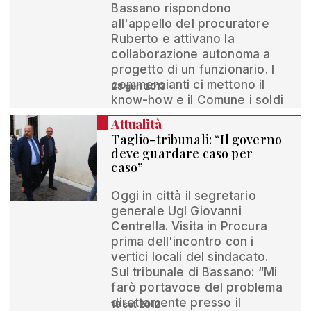
Bassano rispondono
all'appello del procuratore
Ruberto e attivano la
collaborazione autonoma a
progetto di un funzionario. I
commercianti ci mettono il
28 gen 2013
know-how e il Comune i soldi
Attualità
Taglio-tribunali: “Il governo
deve guardare caso per
caso”
Oggi in città il segretario
generale Ugl Giovanni
Centrella. Visita in Procura
prima dell'incontro con i
vertici locali del sindacato.
Sul tribunale di Bassano: “Mi
farò portavoce del problema
direttamente presso il
19 set 2012