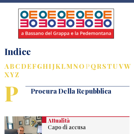
Indice
A
B
C
D
E
F
G
H
I
J
K
L
M
N
O
P
Q
R
S
T
U
V
W
X
Y
Z
P
Procura Della Repubblica
Attualità
Capo di accusa