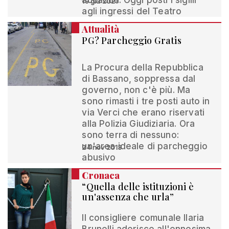
accaduti. Oggi posti i sigilli
19 giu 2021
agli ingressi del Teatro
Attualità
PG? Parcheggio Gratis
La Procura della Repubblica
di Bassano, soppressa dal
governo, non c'è più. Ma
sono rimasti i tre posti auto in
via Verci che erano riservati
alla Polizia Giudiziaria. Ora
sono terra di nessuno:
un'area ideale di parcheggio
24 nov 2013
abusivo
Cronaca
“Quella delle istituzioni è
un'assenza che urla”
Il consigliere comunale Ilaria