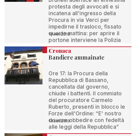
Brunelli aderisce all'ennesima
protesta degli avvocati e si
incatena all'ingresso della
Procura in via Verci per
impedirne il trasloco, fissato
questa mattina: per aprire il
16 set 2013
portone interviene la Polizia
Cronaca
Bandiere ammainate
Ore 17: la Procura della
Repubblica di Bassano,
cancellata dal governo,
chiude i battenti. Il commiato
del procuratore Carmelo
Ruberto, presenti in blocco le
Forze dell'Ordine: “E' nostro
dovere obbedire con fedeltà
13 set 2013
alle leggi della Repubblica”