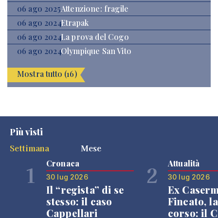
06 ago 2025
Attenzione: fragile
06 ago 2024
Etrapak
06 ago 2024
La prova del Cogo
06 ago 2024
Olympique San Vito
Mostra tutto (16)
Più visti
Settimana
Mese
Cronaca
Attualità
1
2
30 lug 2026
30 lug 2026
Il “regista” di se
Ex Caser
stesso: il caso
Fincato, la
Cappellari
corso: il