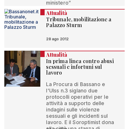
ministero”
Attualità
Tribunale, mobilitazione a
Palazzo Sturm
28 ago 2012
Attualità
In prima linea contro abusi
sessuali e infortuni sul
lavoro
La Procura di Bassano e
l'Ulss n.3 siglano due
protocolli operativi per le
attività a supporto delle
indagini sulle violenze
sessuali e gli incidenti sul
lavoro. E il Soroptimist dona
alla città una stanza di