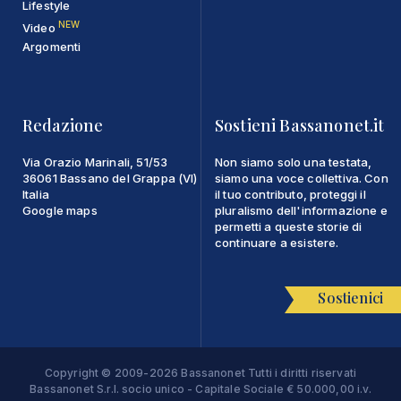
Lifestyle
NEW
Video
Argomenti
Redazione
Sostieni Bassanonet.it
Via Orazio Marinali, 51/53
Non siamo solo una testata,
36061 Bassano del Grappa (VI)
siamo una voce collettiva. Con
Italia
il tuo contributo, proteggi il
Google maps
pluralismo dell'informazione e
permetti a queste storie di
continuare a esistere.
Sostienici
Copyright © 2009-2026 Bassanonet Tutti i diritti riservati
Bassanonet S.r.l. socio unico - Capitale Sociale € 50.000,00 i.v.