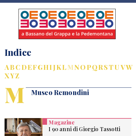
Indice
A
B
C
D
E
F
G
H
I
J
K
L
M
N
O
P
Q
R
S
T
U
V
W
X
Y
Z
M
Museo Remondini
Magazine
I 90 anni di Giorgio Tassotti