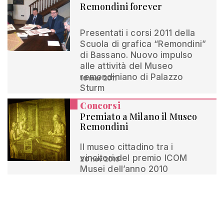
Remondini forever
Presentati i corsi 2011 della
Scuola di grafica “Remondini”
di Bassano. Nuovo impulso
alle attività del Museo
remondiniano di Palazzo
10 mar 2011
Sturm
Concorsi
Premiato a Milano il Museo
Remondini
Il museo cittadino tra i
vincitori del premio ICOM
20 nov 2010
Musei dell’anno 2010