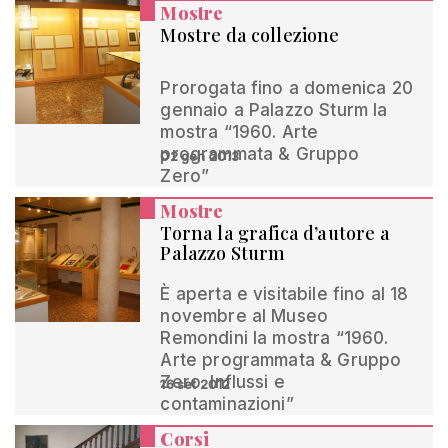
Mostre
Mostre da collezione
Prorogata fino a domenica 20
gennaio a Palazzo Sturm la
mostra “1960. Arte
programmata & Gruppo
02 gen 2013
Zero”
Mostre
Torna la grafica d’autore a
Palazzo Sturm
È aperta e visitabile fino al 18
novembre al Museo
Remondini la mostra “1960.
Arte programmata & Gruppo
Zero. Influssi e
16 set 2012
contaminazioni”
Corsi