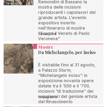
Remondini di Bassano la
mostra delle incisioni
riproducenti i capolavori del
grande artista. L'evento
espositivo inserito
nell'itinerario di mostre
“Scopri il Veneto di Paolo
08 set 2014
Veronese”
Mostre
Da Michelangelo, per inciso
È visitabile fino al 31 agosto,
a Palazzo Sturm,
“Michelangelo inciso”: in
esposizione novanta opere
datate tra il ‘500 e il ‘700,
incisioni “di traduzione” dei
capolavori del geniale artista
18 mag 2014
del Rinascimento