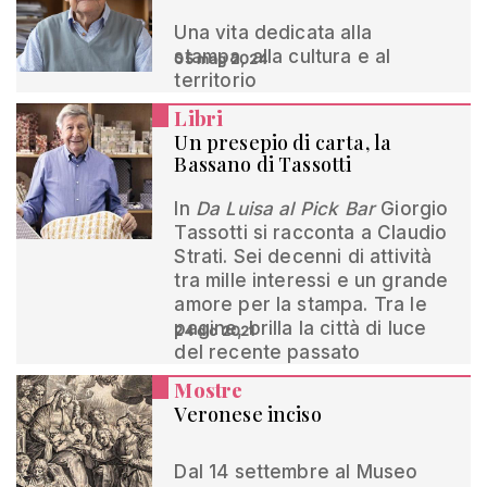
Una vita dedicata alla
stampa, alla cultura e al
05 mag 2024
territorio
Libri
Un presepio di carta, la
Bassano di Tassotti
In
Da Luisa al Pick Bar
Giorgio
Tassotti si racconta a Claudio
Strati. Sei decenni di attività
tra mille interessi e un grande
amore per la stampa. Tra le
pagine, brilla la città di luce
24 dic 2021
del recente passato
Mostre
Veronese inciso
Dal 14 settembre al Museo