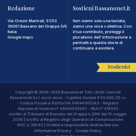
Redazione
Sostieni Bassanonet.it
Via Orazio Marinali, 51/53
Non siamo solo una testata,
36061 Bassano del Grappa (VI)
siamo una voce collettiva. Con
Italia
il tuo contributo, proteggi il
Google maps
pluralismo dell'informazione e
permetti a queste storie di
continuare a esistere.
Sostienici
Copyright © 2009-2026 Bassanonet Tutti i diritti riservati
Bassanonet S.r.l. socio unico - Capitale Sociale € 50.000,00 i.v.
- Codice Fiscale e Partita IVA 04644500243 - Registro
Imprese di Vicenza n° 04644500243 - REA n° 419353
Iscritto al Tribunale di Bassano del Grappa n.3/06 del 10 maggio
2006 | Iscritto al Registro degli Operatori di Comunicazione
ROC n. 39043 | Direttore responsabile Andrea Maroso
Informativa Privacy
Cookie Policy