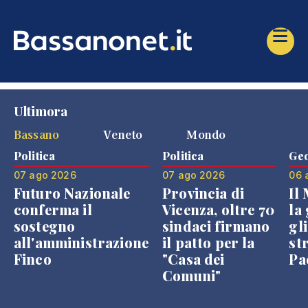
Ultimora
Bassano
Veneto
Mondo
Politica
Politica
Geo
07 ago 2026
07 ago 2026
06 
Futuro Nazionale
Provincia di
Il
conferma il
Vicenza, oltre 70
la 
sostegno
sindaci firmano
gli
all'amministrazione
il patto per la
st
Finco
"Casa dei
Pae
Comuni"