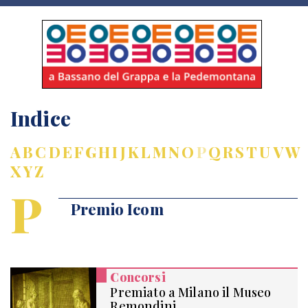
Indice
A
B
C
D
E
F
G
H
I
J
K
L
M
N
O
P
Q
R
S
T
U
V
W
X
Y
Z
P
Premio Icom
Concorsi
Premiato a Milano il Museo
Remondini