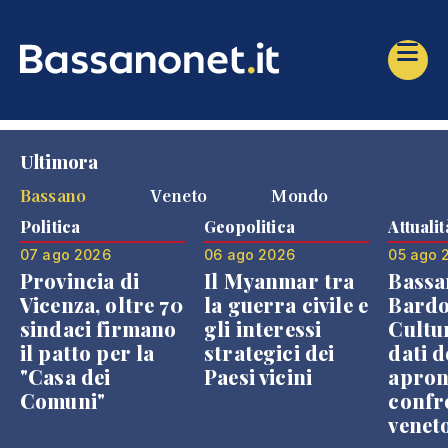
Ultimora
Bassano
Veneto
Mondo
Politica
Geopolitica
Attualit
07 ago 2026
06 ago 2026
05 ago 
Provincia di
Il Myanmar tra
Bassa
Vicenza, oltre 70
la guerra civile e
Bardo
sindaci firmano
gli interessi
Cultur
il patto per la
strategici dei
dati d
"Casa dei
Paesi vicini
apron
Comuni"
confr
venet