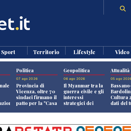
Sport
Territorio
Lifestyle
Video
Politica
Geopolitica
Attualità
07 ago 2026
06 ago 2026
05 ago 202
nale
Provincia di
Il Myanmar tra la
Bassano
Vicenza, oltre 70
guerra civile e gli
Bardolin
sindaci firmano il
interessi
Cultura 2
razione
patto per la "Casa
strategici dei
dati del 
dei Comuni"
Paesi vicini
aprono i
confront