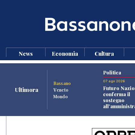
News
Economia
Cultura
Politica
07 ago 2026
Bassano
Futuro Nazio
Ultimora
Veneto
conferma il
Mondo
sostegno
all'amminist
Finco