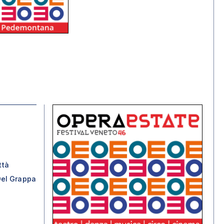
ttà
el Grappa