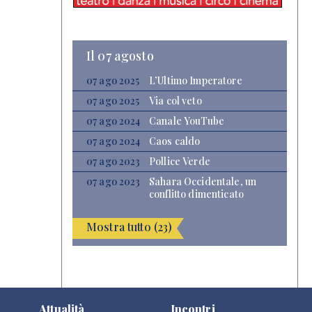
Il 07 agosto
07 ago 2025
L’Ultimo Imperatore
07 ago 2025
Via col veto
07 ago 2024
Canale YouTube
07 ago 2024
Caos caldo
07 ago 2023
Pollice Verde
07 ago 2023
Sahara Occidentale, un
conflitto dimenticato
Mostra tutto (23)
Attualità
Incontri