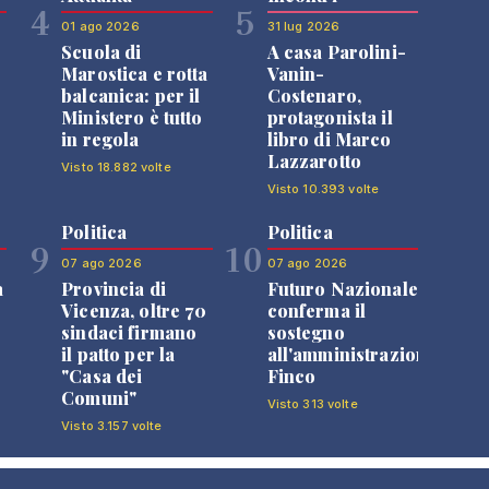
4
5
01 ago 2026
31 lug 2026
Scuola di
A casa Parolini-
Marostica e rotta
Vanin-
balcanica: per il
Costenaro,
Ministero è tutto
protagonista il
in regola
libro di Marco
Lazzarotto
Visto 18.882 volte
Visto 10.393 volte
Politica
Politica
9
10
07 ago 2026
07 ago 2026
a
Provincia di
Futuro Nazionale
Vicenza, oltre 70
conferma il
sindaci firmano
sostegno
il patto per la
all'amministrazione
"Casa dei
Finco
Comuni"
Visto 313 volte
Visto 3.157 volte