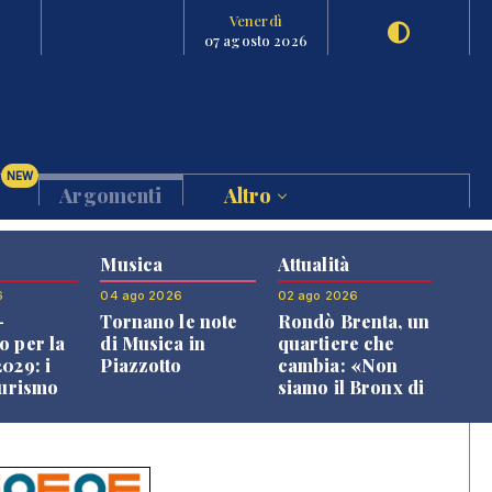
Venerdì
07 agosto 2026
NEW
Argomenti
Altro
Musica
Attualità
6
04 ago 2026
02 ago 2026
-
Tornano le note
Rondò Brenta, un
o per la
di Musica in
quartiere che
029: i
Piazzotto
cambia: «Non
turismo
siamo il Bronx di
l
Bassano, qui si
o veneto
vive bene»