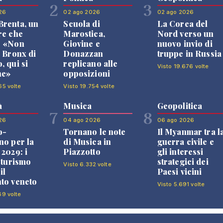
2
3
26
02 ago 2026
02 ago 2026
renta, un
Scuola di
La Corea del
re che
Marostica,
Nord verso un
: «Non
Giovine e
nuovo invio di
l Bronx di
Donazzan
truppe in Russia
, qui si
replicano alle
Visto 19.676 volte
ne»
opposizioni
65 volte
Visto 19.754 volte
à
Musica
Geopolitica
7
8
26
04 ago 2026
06 ago 2026
o-
Tornano le note
Il Myanmar tra l
no per la
di Musica in
guerra civile e
 2029: i
Piazzotto
gli interessi
l turismo
strategici dei
Visto 6.332 volte
il
Paesi vicini
to veneto
Visto 5.691 volte
69 volte