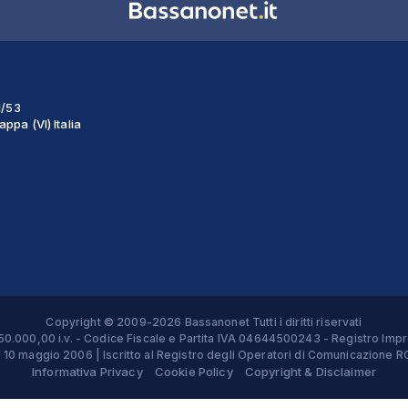
1/53
ppa (VI) Italia
Copyright © 2009-2026 Bassanonet Tutti i diritti riservati
 € 50.000,00 i.v. - Codice Fiscale e Partita IVA 04644500243 - Registro 
el 10 maggio 2006 | Iscritto al Registro degli Operatori di Comunicazion
Informativa Privacy
Cookie Policy
Copyright & Disclaimer