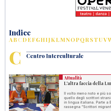
Indice
A
B
C
D
E
F
G
H
I
J
K
L
M
N
O
P
Q
R
S
T
U
V
C
Centro Interculturale
Attualità
L'altra faccia della L
Il volto meno noto e più s
quello degli scrittori strani
in lingua italiana. Parte a
rassegna “Scrittori migranti