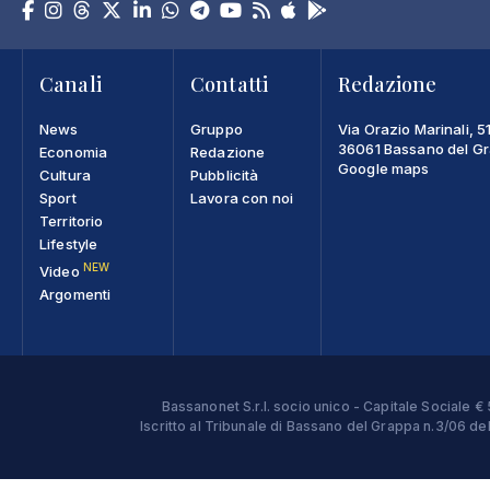
Canali
Contatti
Redazione
News
Gruppo
Via Orazio Marinali, 5
36061 Bassano del Gra
Economia
Redazione
Google maps
Cultura
Pubblicità
Sport
Lavora con noi
Territorio
Lifestyle
NEW
Video
Argomenti
Bassanonet S.r.l. socio unico - Capitale Sociale
Iscritto al Tribunale di Bassano del Grappa n.3/06 d