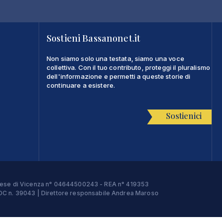
Sostieni Bassanonet.it
Non siamo solo una testata, siamo una voce
collettiva. Con il tuo contributo, proteggi il pluralismo
dell'informazione e permetti a queste storie di
continuare a esistere.
Sostienici
Imprese di Vicenza n° 04644500243 - REA n° 419353
e ROC n. 39043 | Direttore responsabile Andrea Maroso