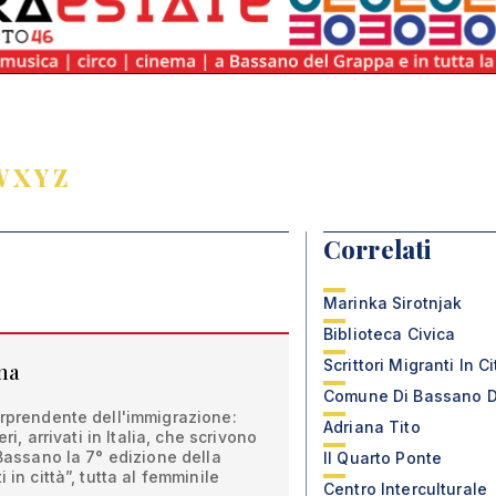
W
X
Y
Z
Correlati
Marinka Sirotnjak
Biblioteca Civica
Scrittori Migranti In Ci
una
Comune Di Bassano D
orprendente dell'immigrazione:
Adriana Tito
eri, arrivati in Italia, che scrivono
 Bassano la 7° edizione della
Il Quarto Ponte
 in città”, tutta al femminile
Centro Interculturale