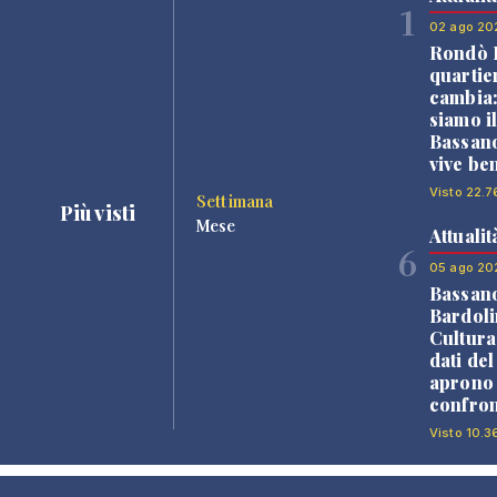
1
02 ago 20
Rondò B
quartie
cambia
siamo i
Bassano
vive be
Visto 22.7
Settimana
Più visti
Mese
Attualit
6
05 ago 20
Bassan
Bardoli
Cultura
dati de
aprono 
confron
Visto 10.3