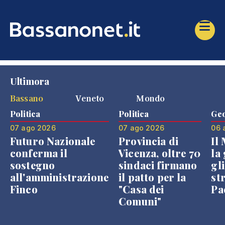
Ultimora
Bassano
Veneto
Mondo
Politica
Politica
Geo
07 ago 2026
07 ago 2026
06 
Futuro Nazionale
Provincia di
Il
conferma il
Vicenza, oltre 70
la 
sostegno
sindaci firmano
gli
all'amministrazione
il patto per la
st
Finco
"Casa dei
Pae
Comuni"