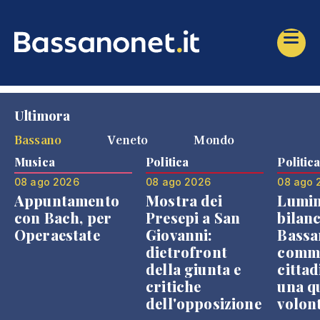
Ultimora
Bassano
Veneto
Mondo
Musica
Politica
Politic
08 ago 2026
08 ago 2026
08 ago 
Appuntamento
Mostra dei
Lumin
con Bach, per
Presepi a San
bilanc
Operaestate
Giovanni:
Bassa
dietrofront
comme
della giunta e
cittad
critiche
una q
dell'opposizione
volon