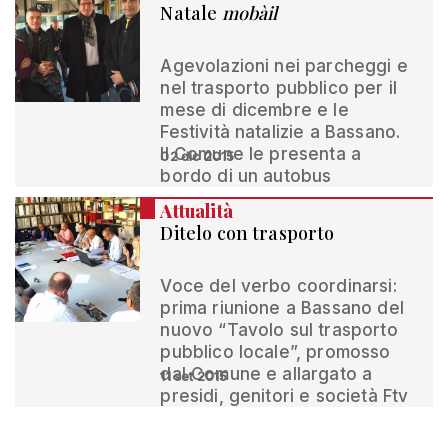
Natale
mobàil
Agevolazioni nei parcheggi e
nel trasporto pubblico per il
mese di dicembre e le
Festività natalizie a Bassano.
Il Comune le presenta a
02 dic 2015
bordo di un autobus
Attualità
Ditelo con trasporto
Voce del verbo coordinarsi:
prima riunione a Bassano del
nuovo “Tavolo sul trasporto
pubblico locale”, promosso
dal Comune e allargato a
11 set 2015
presidi, genitori e società Ftv