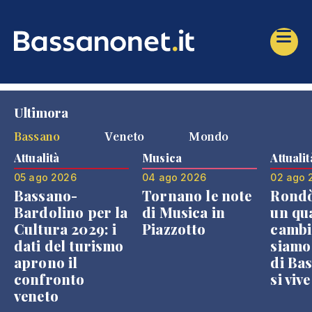
Ultimora
Bassano
Veneto
Mondo
Attualità
Musica
Attualit
05 ago 2026
04 ago 2026
02 ago 
Bassano-
Tornano le note
Rondò
Bardolino per la
di Musica in
un qu
Cultura 2029: i
Piazzotto
cambi
dati del turismo
siamo
aprono il
di Bas
confronto
si viv
veneto