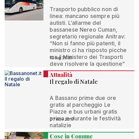
Trasporto pubblico non di
linea: mancano sempre più
autisti. L’allarme del
bassanese Nereo Cuman,
segretario regionale Anitrav:
“Non si fanno più patenti, il
ministro ci ha risposto picche
ma il Ministero dei Trasporti
12 lug 2025
deve risolvere la questione”
Attualità
Il regalo di Natale
A Bassano prime due ore
gratis al parcheggio Le
Piazze e bus urbani gratis
prima e durante le festività
07 nov 2017
natalizie
Cose in Comune