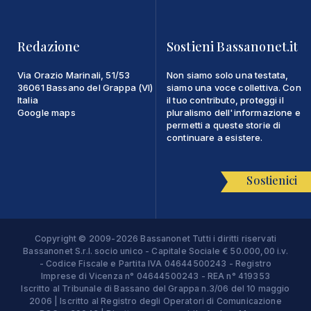
Redazione
Sostieni Bassanonet.it
Via Orazio Marinali, 51/53
Non siamo solo una testata,
36061 Bassano del Grappa (VI)
siamo una voce collettiva. Con
Italia
il tuo contributo, proteggi il
Google maps
pluralismo dell'informazione e
permetti a queste storie di
continuare a esistere.
Sostienici
Copyright © 2009-2026 Bassanonet Tutti i diritti riservati
Bassanonet S.r.l. socio unico - Capitale Sociale € 50.000,00 i.v.
- Codice Fiscale e Partita IVA 04644500243 - Registro
Imprese di Vicenza n° 04644500243 - REA n° 419353
Iscritto al Tribunale di Bassano del Grappa n.3/06 del 10 maggio
2006 | Iscritto al Registro degli Operatori di Comunicazione