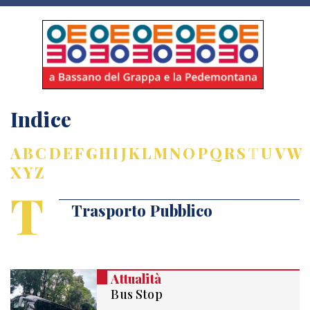
Indice
A
B
C
D
E
F
G
H
I
J
K
L
M
N
O
P
Q
R
S
T
U
V
W
X
Y
Z
T
Trasporto Pubblico
Attualità
Bus Stop