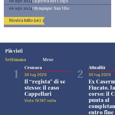
06 ago 2024
La prova del Cogo
06 ago 2024
Olympique San Vito
Mostra tutto (16)
Più visti
Settimana
Mese
Cronaca
Attualità
1
2
30 lug 2026
30 lug 2026
Il “regista” di se
Ex Caser
stesso: il caso
Fincato, la
Cappellari
corso: il
punta al
Visto 19.187 volte
completa
entro fine