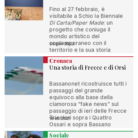
Fino al 27 febbraio, è
visitabile a Schio la Biennale
Di Carta/Paper Made
: un
progetto che coniuga il
mondo artistico del
contemporaneo con il
26 gen 2022
territorio e la sua storia
Cronaca
Una storia di Frecce e di Orsi
Bassanonet ricostruisce tutti i
passaggi del grande
equivoco alla base della
clamorosa “fake news” sul
passaggio di ieri delle Frecce
Tricolori sopra i Quattro
18 ott 2021
Ossari e sopra Bassano
Sociale