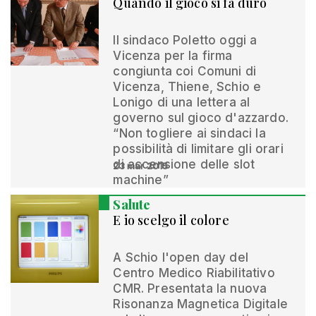
Quando il gioco si fa duro
Il sindaco Poletto oggi a
Vicenza per la firma
congiunta coi Comuni di
Vicenza, Thiene, Schio e
Lonigo di una lettera al
governo sul gioco d'azzardo.
“Non togliere ai sindaci la
possibilità di limitare gli orari
di accensione delle slot
23 mar 2015
machine”
Salute
E io scelgo il colore
A Schio l'open day del
Centro Medico Riabilitativo
CMR. Presentata la nuova
Risonanza Magnetica Digitale