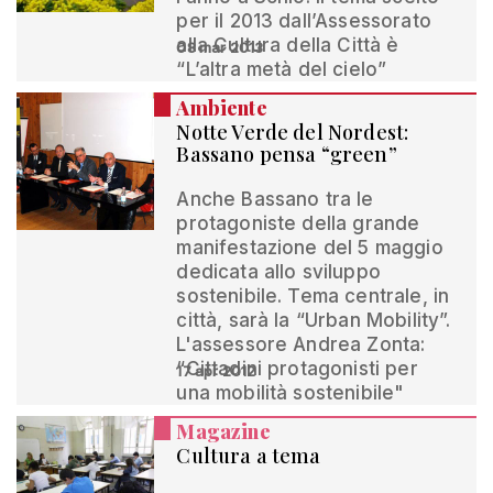
per il 2013 dall’Assessorato
alla Cultura della Città è
08 mar 2013
“L’altra metà del cielo”
Ambiente
Notte Verde del Nordest:
Bassano pensa “green”
Anche Bassano tra le
protagoniste della grande
manifestazione del 5 maggio
dedicata allo sviluppo
sostenibile. Tema centrale, in
città, sarà la “Urban Mobility”.
L'assessore Andrea Zonta:
“Cittadini protagonisti per
17 apr 2012
una mobilità sostenibile"
Magazine
Cultura a tema