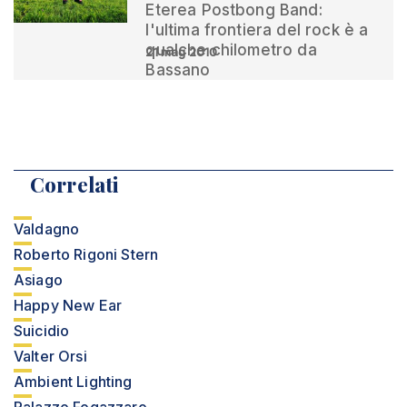
Eterea Postbong Band:
l'ultima frontiera del rock è a
qualche chilometro da
21 mag 2010
Bassano
Correlati
Valdagno
Roberto Rigoni Stern
Asiago
Happy New Ear
Suicidio
Valter Orsi
Ambient Lighting