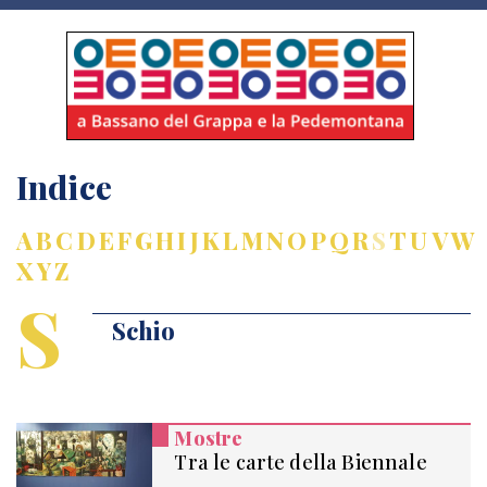
Indice
A
B
C
D
E
F
G
H
I
J
K
L
M
N
O
P
Q
R
S
T
U
V
W
X
Y
Z
S
Schio
Mostre
Tra le carte della Biennale