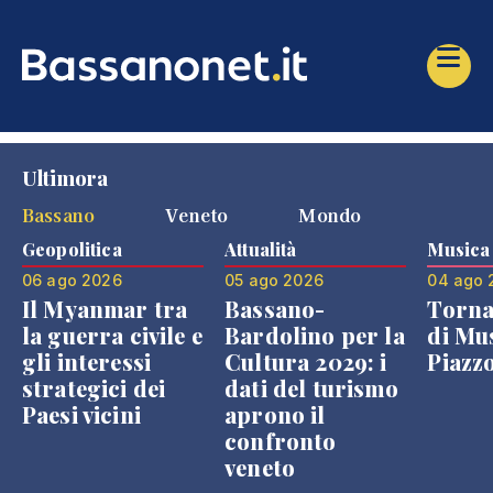
Ultimora
Bassano
Veneto
Mondo
Geopolitica
Attualità
Musica
06 ago 2026
05 ago 2026
04 ago 
Il Myanmar tra
Bassano-
Torna
la guerra civile e
Bardolino per la
di Mus
gli interessi
Cultura 2029: i
Piazz
strategici dei
dati del turismo
Paesi vicini
aprono il
confronto
veneto