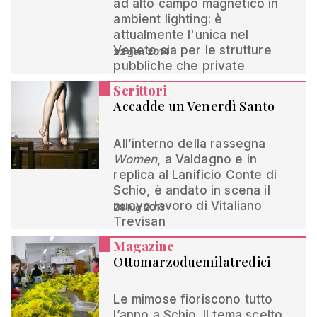
ad alto campo magnetico in
ambient lighting: è
attualmente l'unica nel
Veneto sia per le strutture
22 gen 2014
pubbliche che private
Scrittori
Accadde un Venerdì Santo
All’interno della rassegna
Women
, a Valdagno e in
replica al Lanificio Conte di
Schio, è andato in scena il
nuovo lavoro di Vitaliano
28 lug 2013
Trevisan
Magazine
Ottomarzoduemilatredici
Le mimose fioriscono tutto
l’anno a Schio. Il tema scelto