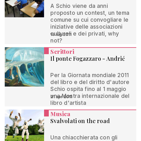
A Schio viene da anni
proposto un contest, un tema
comune su cui convogliare le
iniziative delle associazioni
culturali e dei privati, why
19 lug 2011
not?
Scrittori
Il ponte Fogazzaro - Andrić
Per la Giornata mondiale 2011
del libro e del diritto d'autore
Schio ospita fino al 1 maggio
una Mostra internazionale del
21 apr 2011
libro d'artista
Musica
Svalvolati on the road
Una chiacchierata con gli