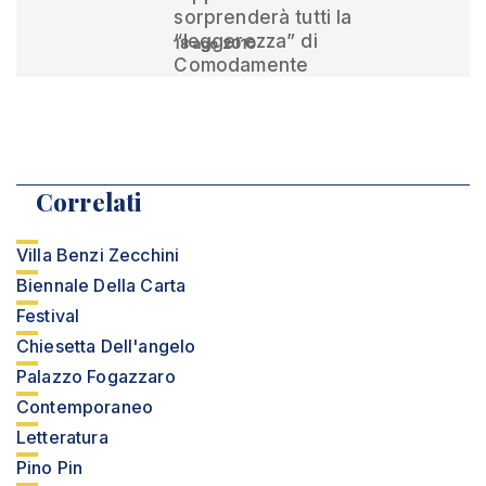
sorprenderà tutti la
“leggerezza” di
18 ago 2010
Comodamente
Correlati
Villa Benzi Zecchini
Biennale Della Carta
Festival
Chiesetta Dell'angelo
Palazzo Fogazzaro
Contemporaneo
Letteratura
Pino Pin