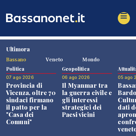
Ultimora
Bassano
Veneto
Mondo
Politica
Geopolitica
Attualit
07 ago 2026
06 ago 2026
05 ago 
Provincia di
Il Myanmar tra
Bassa
Vicenza, oltre 70
la guerra civile e
Bardo
sindaci firmano
gli interessi
Cultur
il patto per la
strategici dei
dati d
"Casa dei
Paesi vicini
apron
Comuni"
confr
venet