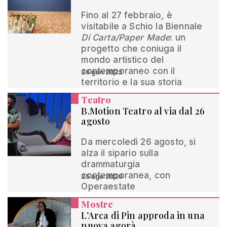
Fino al 27 febbraio, è
visitabile a Schio la Biennale
Di Carta/Paper Made
: un
progetto che coniuga il
mondo artistico del
contemporaneo con il
26 gen 2022
territorio e la sua storia
Teatro
B.Motion Teatro al via dal 26
agosto
Da mercoledì 26 agosto, si
alza il sipario sulla
drammaturgia
contemporanea, con
25 ago 2020
Operaestate
Mostre
L’Arca di Pin approda in una
nuova agorà