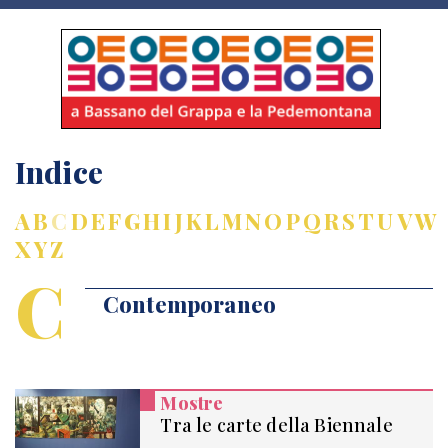
Indice
A
B
C
D
E
F
G
H
I
J
K
L
M
N
O
P
Q
R
S
T
U
V
W
X
Y
Z
C
Contemporaneo
Mostre
Tra le carte della Biennale