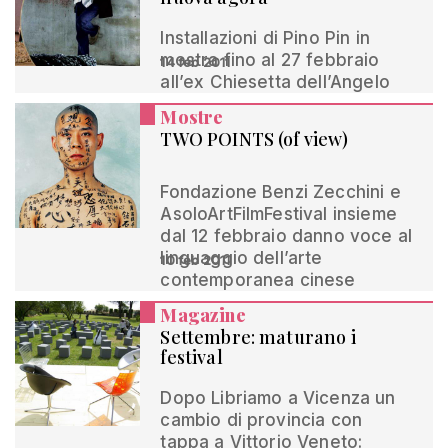
Installazioni di Pino Pin in
mostra fino al 27 febbraio
14 feb 2011
all’ex Chiesetta dell’Angelo
Mostre
TWO POINTS (of view)
Fondazione Benzi Zecchini e
AsoloArtFilmFestival insieme
dal 12 febbraio danno voce al
linguaggio dell’arte
10 feb 2011
contemporanea cinese
Magazine
Settembre: maturano i
festival
Dopo Libriamo a Vicenza un
cambio di provincia con
tappa a Vittorio Veneto: