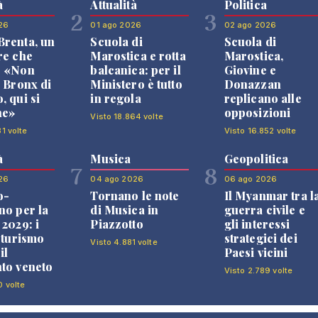
à
Attualità
Politica
2
3
26
01 ago 2026
02 ago 2026
renta, un
Scuola di
Scuola di
re che
Marostica e rotta
Marostica,
: «Non
balcanica: per il
Giovine e
l Bronx di
Ministero è tutto
Donazzan
, qui si
in regola
replicano alle
ne»
opposizioni
Visto 18.864 volte
1 volte
Visto 16.852 volte
à
Musica
Geopolitica
7
8
26
04 ago 2026
06 ago 2026
o-
Tornano le note
Il Myanmar tra l
no per la
di Musica in
guerra civile e
 2029: i
Piazzotto
gli interessi
l turismo
strategici dei
Visto 4.881 volte
il
Paesi vicini
to veneto
Visto 2.789 volte
0 volte