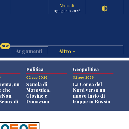
Venerdì
07 agosto 2026
NEW
Argomenti
Altro
Politica
Geopolitica
6
02 ago 2026
02 ago 2026
enta, un
Scuola di
La Corea del
e che
Marostica,
Nord verso un
 «Non
Giovine e
nuovo invio di
 Bronx di
Donazzan
truppe in Russia
 qui si
replicano alle
e»
opposizioni