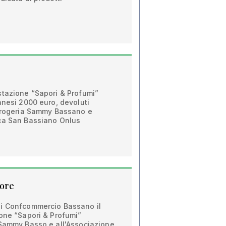
stazione “Sapori & Profumi”
anesi 2000 euro, devoluti
 Progeria Sammy Bassano e
ca San Bassiano Onlus
uore
di Confcommercio Bassano il
ione “Sapori & Profumi”
 Sammy Basso e all'Associazione