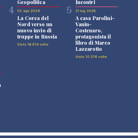
Geopolitica
Incontri
4
5
02 ago 2026
31 lug 2026
La Corea del
A casa Parolini-
Nord verso un
Vanin-
nuovo invio di
Costenaro,
truppe in Russia
protagonista il
libro di Marco
Visto 16.814 volte
Lazzarotto
Visto 10.376 volte
a