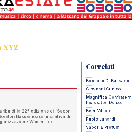
W
X
Y
Z
Correlati
Broccolo Di Bassano
Giovanni Cunico
Magnifica Confratern
Ristoratori De.co.
Beer Village
ribaldi la 22° edizione di “Sapori
oratori Bassanesi un’iniziativa di
Paolo Lunardi
’organizzazione Women for
Sapori E Profumi