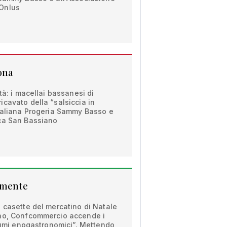
Onlus
ona
tà: i macellai bassanesi di
cavato della “salsiccia in
Italiana Progeria Sammy Basso e
ca San Bassiano
tamente
 casette del mercatino di Natale
ano, Confcommercio accende i
ofumi enogastronomici”. Mettendo