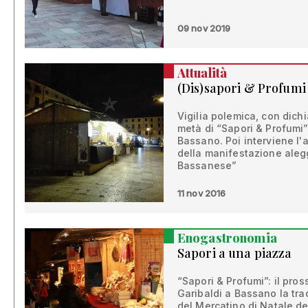
09 nov 2019
Attualità
(Dis)sapori & Profumi
Vigilia polemica, con dichia
metà di “Sapori & Profumi” 
Bassano. Poi interviene l'a
della manifestazione alegg
Bassanese”
11 nov 2016
Enogastronomia
Sapori a una piazza
“Sapori & Profumi”: il pro
Garibaldi a Bassano la tra
del Mercatino di Natale de