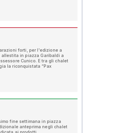
razioni forti, per l'edizione a
allestita in piazza Garibaldi a
ssessore Cunico. E tra gli chalet
ia la riconquistata “Pax
ssimo fine settimana in piazza
dizionale anteprima negli chalet
dicata ai prodotti