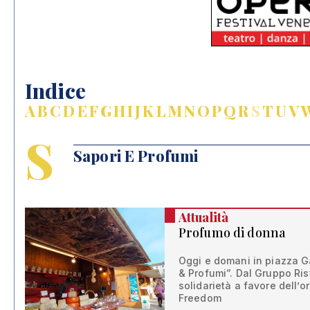
Indice
A
B
C
D
E
F
G
H
I
J
K
L
M
N
O
P
Q
R
S
T
U
V
S
Sapori E Profumi
Attualità
Profumo di donna
Oggi e domani in piazza Ga
& Profumi”. Dal Gruppo Rist
solidarietà a favore dell
Freedom