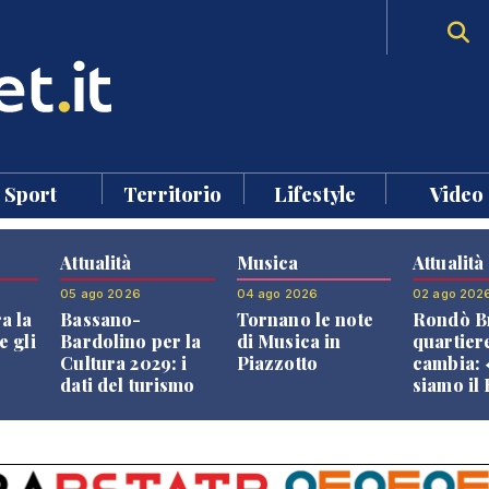
Sport
Territorio
Lifestyle
Video
Attualità
Musica
Attualità
05 ago 2026
04 ago 2026
02 ago 202
a la
Bassano-
Tornano le note
Rondò Br
e gli
Bardolino per la
di Musica in
quartier
Cultura 2029: i
Piazzotto
cambia:
dati del turismo
siamo il
aprono il
Bassano,
confronto veneto
vive ben