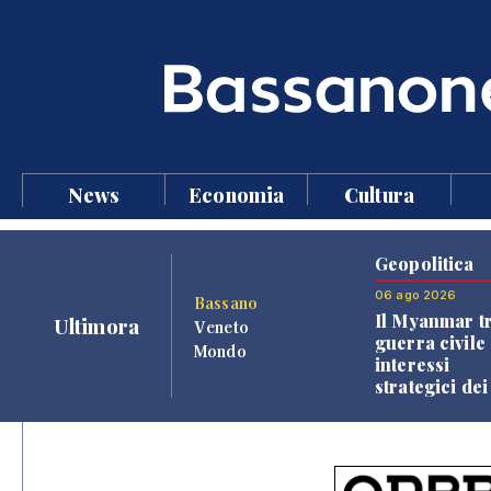
News
Economia
Cultura
Geopolitica
06 ago 2026
Bassano
Il Myanmar tr
Ultimora
Veneto
guerra civile 
Mondo
interessi
strategici dei
Paesi vicini