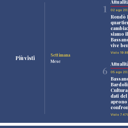
Attualit
1
02 ago 20
Rondò B
quartie
cambia
siamo i
Bassano
vive be
Visto 19.88
Settimana
Più visti
Mese
Attualit
6
05 ago 20
Bassan
Bardoli
Cultura
dati de
aprono 
confron
Visto 7.47