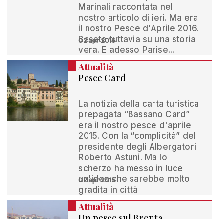
Marinali raccontata nel
nostro articolo di ieri. Ma era
il nostro Pesce d'Aprile 2016.
Basato tuttavia su una storia
02 apr 2016
vera. E adesso Parise...
Attualità
Pesce Card
La notizia della carta turistica
prepagata “Bassano Card”
era il nostro pesce d'aprile
2015. Con la “complicità” del
presidente degli Albergatori
Roberto Astuni. Ma lo
scherzo ha messo in luce
un'idea che sarebbe molto
02 apr 2015
gradita in città
Attualità
Un pesce sul Brenta