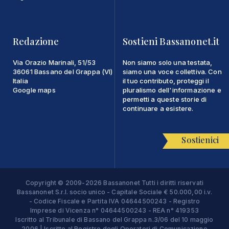
Redazione
Sostieni Bassanonet.it
Via Orazio Marinali, 51/53
Non siamo solo una testata,
36061 Bassano del Grappa (VI)
siamo una voce collettiva. Con
Italia
il tuo contributo, proteggi il
Google maps
pluralismo dell'informazione e
permetti a queste storie di
continuare a esistere.
Sostienici
Copyright © 2009-2026 Bassanonet Tutti i diritti riservati
Bassanonet S.r.l. socio unico - Capitale Sociale € 50.000,00 i.v.
- Codice Fiscale e Partita IVA 04644500243 - Registro
Imprese di Vicenza n° 04644500243 - REA n° 419353
Iscritto al Tribunale di Bassano del Grappa n.3/06 del 10 maggio
2006 | Iscritto al Registro degli Operatori di Comunicazione