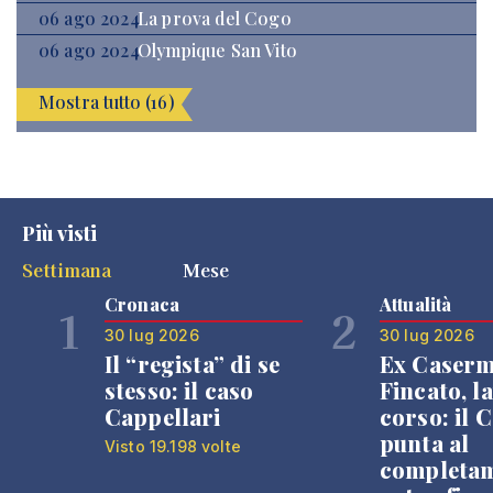
06 ago 2024
La prova del Cogo
06 ago 2024
Olympique San Vito
Mostra tutto (16)
Più visti
Settimana
Mese
Cronaca
Attualità
1
2
30 lug 2026
30 lug 2026
Il “regista” di se
Ex Caser
stesso: il caso
Fincato, la
Cappellari
corso: il
punta al
Visto 19.198 volte
completa