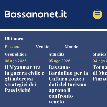
Ultimora
Bassano
Veneto
Mondo
Geopolitica
Attualità
Musica
06 ago 2026
05 ago 2026
04 ago 
Il Myanmar tra
Bassano-
Torna
la guerra civile e
Bardolino per la
di Mus
gli interessi
Cultura 2029: i
Piazz
strategici dei
dati del turismo
Paesi vicini
aprono il
confronto
veneto