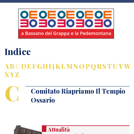
Indice
A
B
C
D
E
F
G
H
I
J
K
L
M
N
O
P
Q
R
S
T
U
V
W
X
Y
Z
C
Comitato Riapriamo Il Tempio
Ossario
Attualità