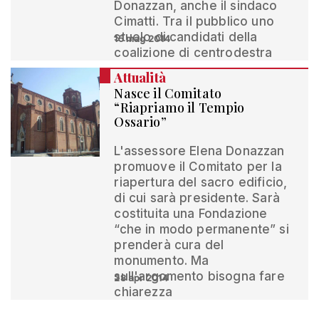
Donazzan, anche il sindaco
Cimatti. Tra il pubblico uno
stuolo di candidati della
15 mag 2014
coalizione di centrodestra
Attualità
Nasce il Comitato
“Riapriamo il Tempio
Ossario”
L'assessore Elena Donazzan
promuove il Comitato per la
riapertura del sacro edificio,
di cui sarà presidente. Sarà
costituita una Fondazione
“che in modo permanente” si
prenderà cura del
monumento. Ma
sull'argomento bisogna fare
28 apr 2014
chiarezza