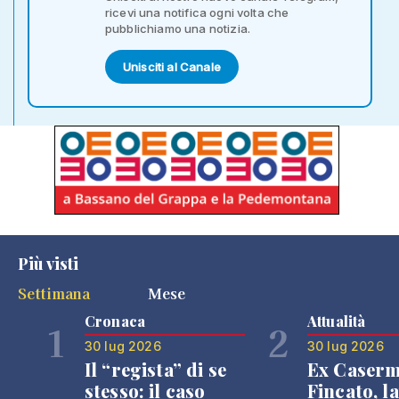
ricevi una notifica ogni volta che
pubblichiamo una notizia.
Unisciti al Canale
Più visti
Settimana
Mese
Cronaca
Attualità
1
2
30 lug 2026
30 lug 2026
Il “regista” di se
Ex Caser
stesso: il caso
Fincato, la