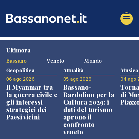
Ultimora
Bassano
Veneto
Mondo
Geopolitica
Attualità
Musica
06 ago 2026
05 ago 2026
04 ago 
Il Myanmar tra
Bassano-
Torna
la guerra civile e
Bardolino per la
di Mus
gli interessi
Cultura 2029: i
Piazz
strategici dei
dati del turismo
Paesi vicini
aprono il
confronto
veneto