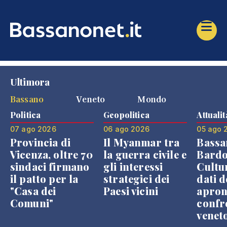
Ultimora
Bassano
Veneto
Mondo
Politica
Geopolitica
Attualit
07 ago 2026
06 ago 2026
05 ago 
Provincia di
Il Myanmar tra
Bassa
Vicenza, oltre 70
la guerra civile e
Bardo
sindaci firmano
gli interessi
Cultur
il patto per la
strategici dei
dati d
"Casa dei
Paesi vicini
apron
Comuni"
confr
venet