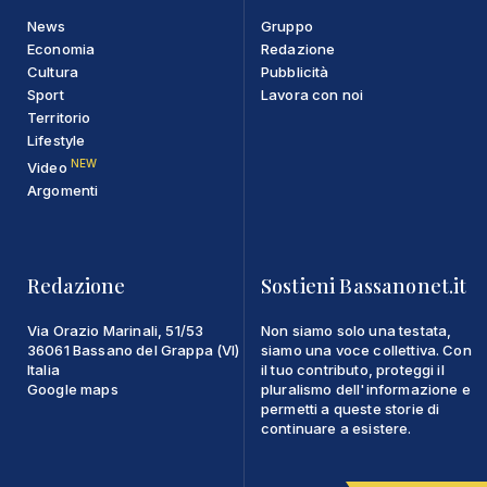
News
Gruppo
Economia
Redazione
Cultura
Pubblicità
Sport
Lavora con noi
Territorio
Lifestyle
NEW
Video
Argomenti
Redazione
Sostieni Bassanonet.it
Via Orazio Marinali, 51/53
Non siamo solo una testata,
36061 Bassano del Grappa (VI)
siamo una voce collettiva. Con
Italia
il tuo contributo, proteggi il
Google maps
pluralismo dell'informazione e
permetti a queste storie di
continuare a esistere.