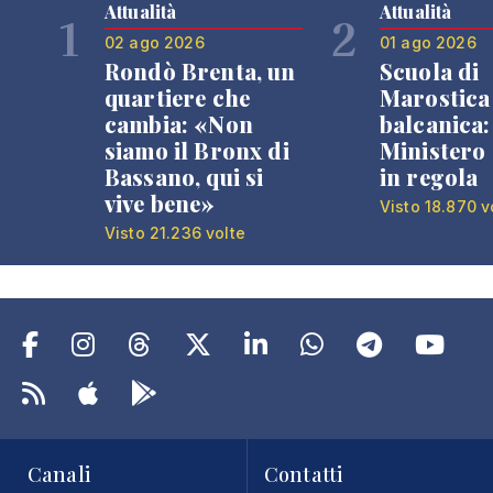
Attualità
Attualità
1
2
02 ago 2026
01 ago 2026
Rondò Brenta, un
Scuola di
quartiere che
Marostica 
cambia: «Non
balcanica: 
siamo il Bronx di
Ministero 
Bassano, qui si
in regola
vive bene»
Visto 18.870 v
Visto 21.236 volte
Canali
Contatti