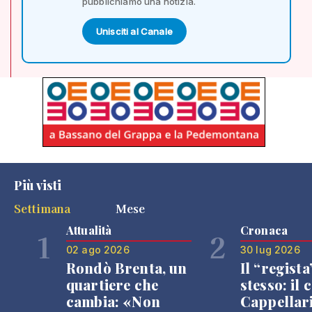
pubblichiamo una notizia.
Unisciti al Canale
Più visti
Settimana
Mese
Attualità
Cronaca
1
2
02 ago 2026
30 lug 2026
Rondò Brenta, un
Il “regista
quartiere che
stesso: il 
cambia: «Non
Cappellar