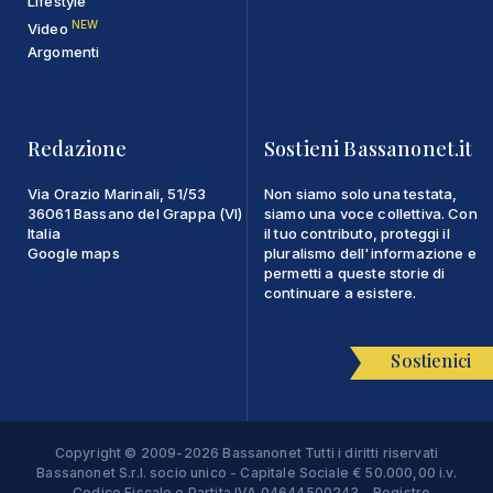
Lifestyle
NEW
Video
Argomenti
Redazione
Sostieni Bassanonet.it
Via Orazio Marinali, 51/53
Non siamo solo una testata,
36061 Bassano del Grappa (VI)
siamo una voce collettiva. Con
Italia
il tuo contributo, proteggi il
Google maps
pluralismo dell'informazione e
permetti a queste storie di
continuare a esistere.
Sostienici
Copyright © 2009-2026 Bassanonet Tutti i diritti riservati
Bassanonet S.r.l. socio unico - Capitale Sociale € 50.000,00 i.v.
- Codice Fiscale e Partita IVA 04644500243 - Registro