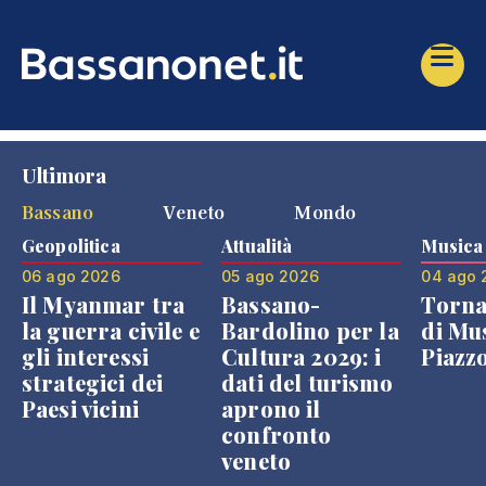
Ultimora
Bassano
Veneto
Mondo
Geopolitica
Attualità
Musica
06 ago 2026
05 ago 2026
04 ago 
Il Myanmar tra
Bassano-
Torna
la guerra civile e
Bardolino per la
di Mus
gli interessi
Cultura 2029: i
Piazz
strategici dei
dati del turismo
Paesi vicini
aprono il
confronto
veneto