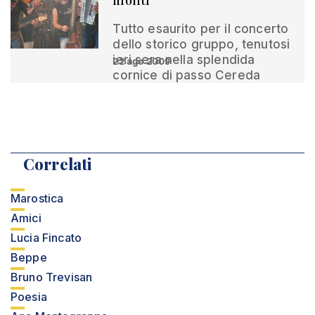
monti
Tutto esaurito per il concerto
dello storico gruppo, tenutosi
ieri sera nella splendida
22 ago 2009
cornice di passo Cereda
Correlati
Marostica
Amici
Lucia Fincato
Beppe
Bruno Trevisan
Poesia