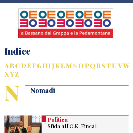
Indice
A
B
C
D
E
F
G
H
I
J
K
L
M
N
O
P
Q
R
S
T
U
V
W
X
Y
Z
N
Nomadi
Politica
Sfida all’O.K. Fincal