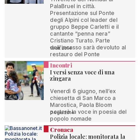
PalaBruel in città.
Presentazione sul Ponte
degli Alpini col leader del
gruppo Beppe Carletti e il
cantante “penna nera”
Cristiano Turato. Parte
dell'incasso sarà devoluto al
15 ott 2014
restauro del Ponte
Incontri
I versi senza voce di una
zingara
Venerdì 6 giugno, nell’ex
chiesetta di San Marco a
Marostica, Paola Bloom
porterà la voce in poesia del
04 giu 2014
popolo nomade
Cronaca
Polizia locale: monitorata la