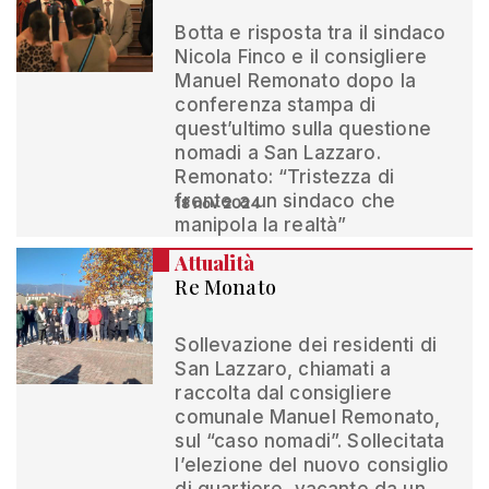
Botta e risposta tra il sindaco
Nicola Finco e il consigliere
Manuel Remonato dopo la
conferenza stampa di
quest’ultimo sulla questione
nomadi a San Lazzaro.
Remonato: “Tristezza di
fronte a un sindaco che
18 nov 2024
manipola la realtà”
Attualità
Re Monato
Sollevazione dei residenti di
San Lazzaro, chiamati a
raccolta dal consigliere
comunale Manuel Remonato,
sul “caso nomadi”. Sollecitata
l’elezione del nuovo consiglio