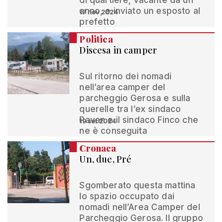
di quartiere, vacante da un
anno, e inviato un esposto al
17 nov 2024
prefetto
Politica
Discesa in camper
Sul ritorno dei nomadi
nell’area camper del
parcheggio Gerosa e sulla
querelle tra l’ex sindaco
Pavan e il sindaco Finco che
19 set 2024
ne è conseguita
Cronaca
Un, due, Pré
Sgomberato questa mattina
lo spazio occupato dai
nomadi nell’Area Camper del
Parcheggio Gerosa. Il gruppo