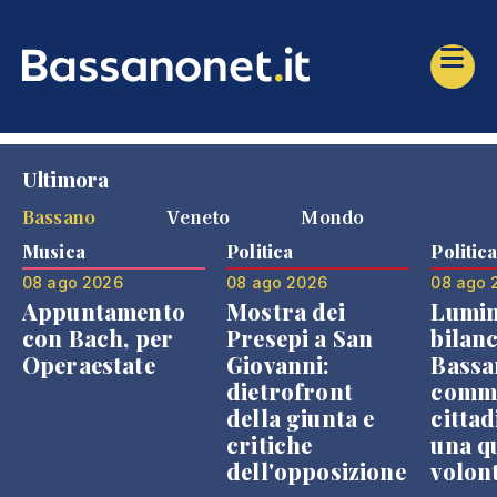
Ultimora
Bassano
Veneto
Mondo
Musica
Politica
Politic
08 ago 2026
08 ago 2026
08 ago 
Appuntamento
Mostra dei
Lumin
con Bach, per
Presepi a San
bilanc
Operaestate
Giovanni:
Bassa
dietrofront
comme
della giunta e
cittad
critiche
una q
dell'opposizione
volon