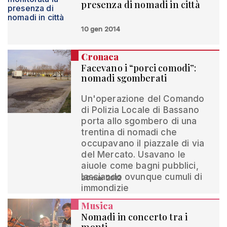
presenza di nomadi in città
10 gen 2014
Cronaca
Facevano i “porci comodi”:
nomadi sgomberati
Un'operazione del Comando
di Polizia Locale di Bassano
porta allo sgombero di una
trentina di nomadi che
occupavano il piazzale di via
del Mercato. Usavano le
aiuole come bagni pubblici,
lasciando ovunque cumuli di
20 mar 2012
immondizie
Musica
Nomadi in concerto tra i