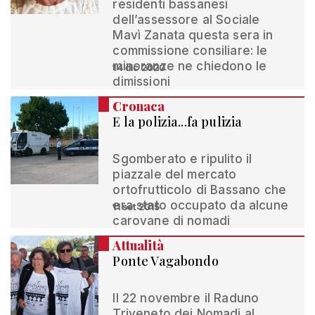
residenti bassanesi
dell’assessore al Sociale
Mavì Zanata questa sera in
commissione consiliare: le
minoranze ne chiedono le
14 dic 2020
dimissioni
Cronaca
E la polizia...fa pulizia
Sgomberato e ripulito il
piazzale del mercato
ortofrutticolo di Bassano che
era stato occupato da alcune
11 set 2015
carovane di nomadi
Attualità
Ponte Vagabondo
Il 22 novembre il Raduno
Triveneto dei Nomadi al