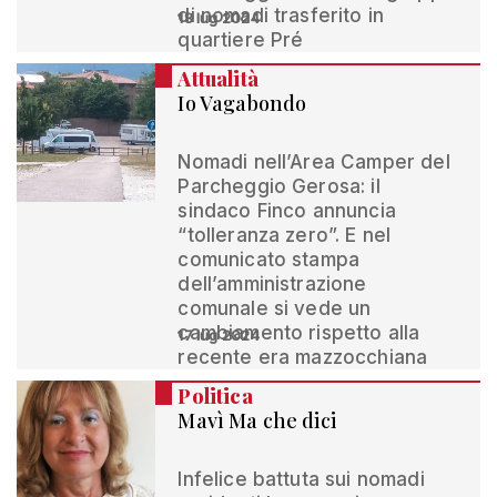
di nomadi trasferito in
18 lug 2024
quartiere Pré
Attualità
Io Vagabondo
Nomadi nell’Area Camper del
Parcheggio Gerosa: il
sindaco Finco annuncia
“tolleranza zero”. E nel
comunicato stampa
dell’amministrazione
comunale si vede un
cambiamento rispetto alla
17 lug 2024
recente era mazzocchiana
Politica
Mavì Ma che dici
Infelice battuta sui nomadi