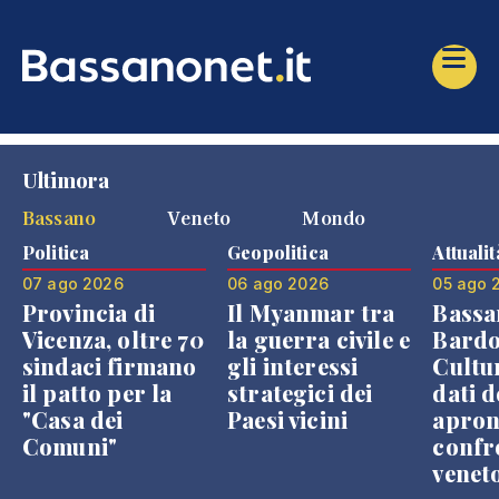
Ultimora
Bassano
Veneto
Mondo
Politica
Geopolitica
Attualit
07 ago 2026
06 ago 2026
05 ago 
Provincia di
Il Myanmar tra
Bassa
Vicenza, oltre 70
la guerra civile e
Bardo
sindaci firmano
gli interessi
Cultur
il patto per la
strategici dei
dati d
"Casa dei
Paesi vicini
apron
Comuni"
confr
venet