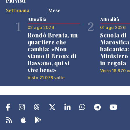
Più visti
Settimana
Mese
Attualità
Attualità
1
2
02 ago 2026
01 ago 2026
Rondò Brenta, un
Scuola di
quartiere che
Marostica 
cambia: «Non
balcanica: 
siamo il Bronx di
Ministero 
Bassano, qui si
in regola
vive bene»
Visto 18.870 v
Visto 21.078 volte