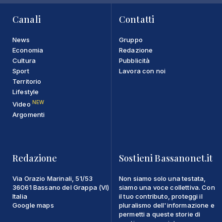
Canali
Contatti
News
Gruppo
Economia
Redazione
Cultura
Pubblicità
Sport
Lavora con noi
Territorio
Lifestyle
NEW
Video
Argomenti
Redazione
Sostieni Bassanonet.it
Via Orazio Marinali, 51/53
Non siamo solo una testata,
36061 Bassano del Grappa (VI)
siamo una voce collettiva. Con
Italia
il tuo contributo, proteggi il
Google maps
pluralismo dell'informazione e
permetti a queste storie di