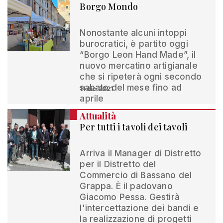
Borgo Mondo
Nonostante alcuni intoppi
burocratici, è partito oggi
“Borgo Leon Hand Made”, il
nuovo mercatino artigianale
che si ripeterà ogni secondo
sabato del mese fino ad
11 dic 2021
aprile
Attualità
Per tutti i tavoli dei tavoli
Arriva il Manager di Distretto
per il Distretto del
Commercio di Bassano del
Grappa. È il padovano
Giacomo Pessa. Gestirà
l'intercettazione dei bandi e
la realizzazione di progetti