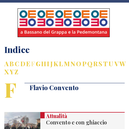
Indice
A
B
C
D
E
F
G
H
I
J
K
L
M
N
O
P
Q
R
S
T
U
V
W
X
Y
Z
F
Flavio Convento
Attualità
Convento e con ghiaccio