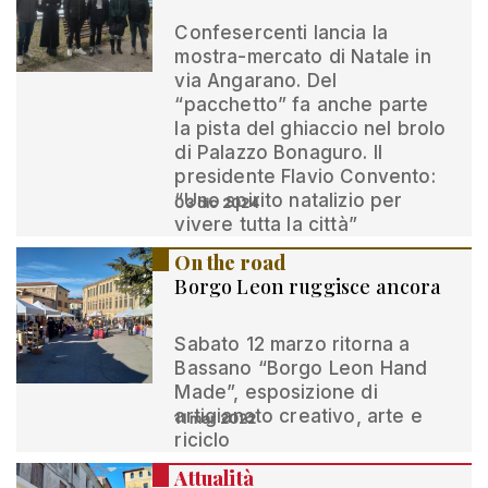
Confesercenti lancia la
mostra-mercato di Natale in
via Angarano. Del
“pacchetto” fa anche parte
la pista del ghiaccio nel brolo
di Palazzo Bonaguro. Il
presidente Flavio Convento:
“Uno spirito natalizio per
03 dic 2024
vivere tutta la città”
On the road
Borgo Leon ruggisce ancora
Sabato 12 marzo ritorna a
Bassano “Borgo Leon Hand
Made”, esposizione di
artigianato creativo, arte e
11 mar 2022
riciclo
Attualità