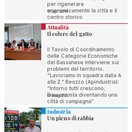
per rigenerare
economicamente la città e il
17 apr 2019
centro storico
Attualità
Il colore del gatto
Il Tavolo di Coordinamento
delle Categorie Economiche
del Bassanese interviene sui
problemi del territorio.
“Lavoriamo in squadra dalla A
alla Z.” Beozzo (Apindustria):
“Intorno tutti crescono,
Bassano sta diventando una
17 mag 2017
città di campagna”
Industria
Un pieno di rabbia