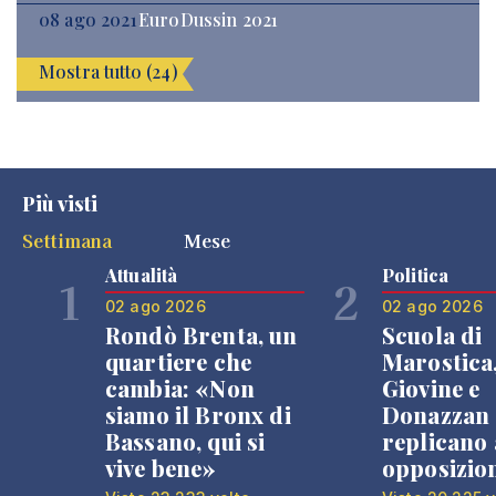
08 ago 2021
EuroDussin 2021
Mostra tutto (24)
Più visti
Settimana
Mese
Attualità
Politica
1
2
02 ago 2026
02 ago 2026
Rondò Brenta, un
Scuola di
quartiere che
Marostica
cambia: «Non
Giovine e
siamo il Bronx di
Donazzan
Bassano, qui si
replicano 
vive bene»
opposizio