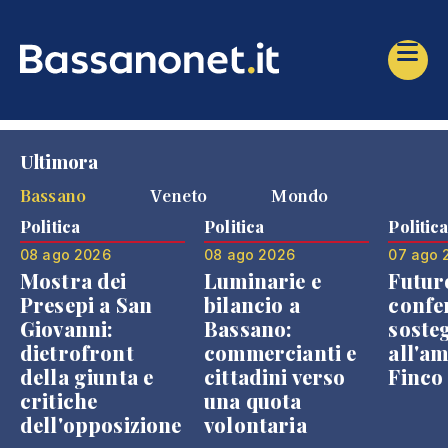
Ultimora
Bassano
Veneto
Mondo
Politica
Politica
Politic
08 ago 2026
08 ago 2026
07 ago 
Mostra dei
Luminarie e
Futur
Presepi a San
bilancio a
confe
Giovanni:
Bassano:
soste
dietrofront
commercianti e
all'a
della giunta e
cittadini verso
Finco
critiche
una quota
dell'opposizione
volontaria