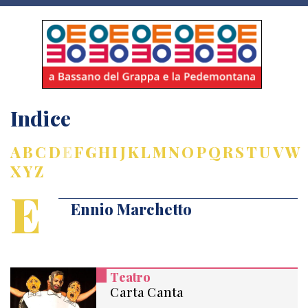
Indice
A
B
C
D
E
F
G
H
I
J
K
L
M
N
O
P
Q
R
S
T
U
V
W
X
Y
Z
E
Ennio Marchetto
Teatro
Carta Canta