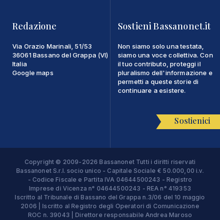
Redazione
Sostieni Bassanonet.it
Via Orazio Marinali, 51/53
Non siamo solo una testata,
36061 Bassano del Grappa (VI)
siamo una voce collettiva. Con
Italia
il tuo contributo, proteggi il
Google maps
pluralismo dell'informazione e
permetti a queste storie di
continuare a esistere.
Sostienici
Copyright © 2009-2026 Bassanonet Tutti i diritti riservati
Bassanonet S.r.l. socio unico - Capitale Sociale € 50.000,00 i.v.
- Codice Fiscale e Partita IVA 04644500243 - Registro
Imprese di Vicenza n° 04644500243 - REA n° 419353
Iscritto al Tribunale di Bassano del Grappa n.3/06 del 10 maggio
2006 | Iscritto al Registro degli Operatori di Comunicazione
ROC n. 39043 | Direttore responsabile Andrea Maroso