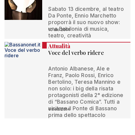
Sabato 13 dicembre, al teatro
Da Ponte, Ennio Marchetto
proporrà il suo nuovo show:
una Babilonia di musica,
10 dic 2014
teatro, creatività
Attualità
Voce del verbo ridere
Antonio Albanese, Ale e
Franz, Paolo Rossi, Enrico
Bertolino, Teresa Mannino e
non solo: i big della risata
protagonisti della 2° edizione
di “Bassano Comica”. Tutti a
visitare il Ponte di Bassano
08 ott 2014
prima dello spettacolo