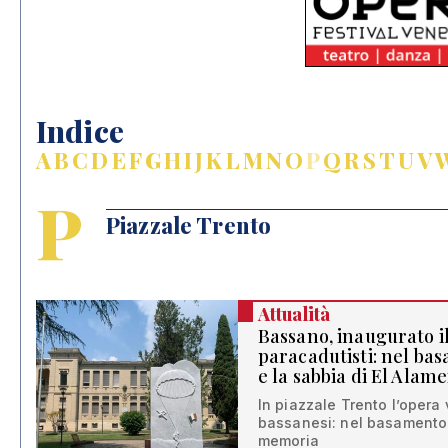
Indice
A
B
C
D
E
F
G
H
I
J
K
L
M
N
O
P
Q
R
S
T
U
V
P
Piazzale Trento
Attualità
Bassano, inaugurato 
paracadutisti: nel ba
e la sabbia di El Alame
In piazzale Trento l’opera 
bassanesi: nel basamento 
memoria