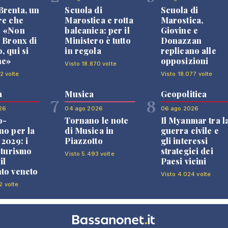
renta, un
Scuola di
Scuola di
re che
Marostica e rotta
Marostica,
: «Non
balcanica: per il
Giovine e
l Bronx di
Ministero è tutto
Donazzan
, qui si
in regola
replicano alle
ne»
opposizioni
Visto 18.870 volte
2 volte
Visto 18.077 volte
à
Musica
Geopolitica
7
8
26
04 ago 2026
06 ago 2026
o-
Tornano le note
Il Myanmar tra l
no per la
di Musica in
guerra civile e
 2029: i
Piazzotto
gli interessi
l turismo
strategici dei
Visto 5.493 volte
il
Paesi vicini
to veneto
Visto 4.024 volte
2 volte