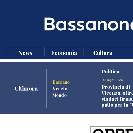
News
Economia
Cultura
Politica
07 ago 2026
Bassano
Provincia di
Ultimora
Veneto
Vicenza, oltr
Mondo
sindaci firma
patto per la 
dei Comuni"