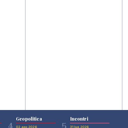
Geopolitica
Incontri
4
5
02 ago 2026
31 lug 2026