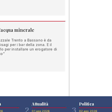
 l'acqua minerale
iazzale Trento a Bassano è da
sagi per i bar della zona. E il
o per installare un erogatore di
co”
à
Attualità
Politica
2
3
26
01 ago 2026
02 ago 2026