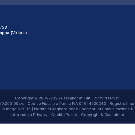
1/53
ppa (VI) Italia
Copyright © 2009-2026 Bassanonet Tutti i diritti riservati
 € 50.000,00 i.v. - Codice Fiscale e Partita IVA 04644500243 - Registro 
el 10 maggio 2006 | Iscritto al Registro degli Operatori di Comunicazion
Informativa Privacy
Cookie Policy
Copyright & Disclaimer