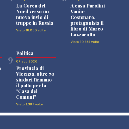
La Corea del
A casa Parolini-
Nord verso un
Vanin-
nuovo invio di
Costenaro,
truppe in Russia
protagonista il
libro di Marco
Visto 18.030 volte
Lazzarotto
Visto 10.381 volte
Politica
9
07 ago 2026
a
Provincia di
Vicenza, oltre 70
sindaci firmano
il patto per la
"Casa dei
Comuni"
Visto 1.387 volte