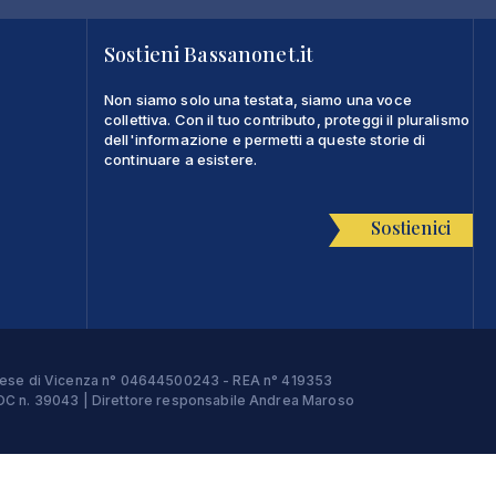
Sostieni Bassanonet.it
Non siamo solo una testata, siamo una voce
collettiva. Con il tuo contributo, proteggi il pluralismo
dell'informazione e permetti a queste storie di
continuare a esistere.
Sostienici
Imprese di Vicenza n° 04644500243 - REA n° 419353
e ROC n. 39043 | Direttore responsabile Andrea Maroso