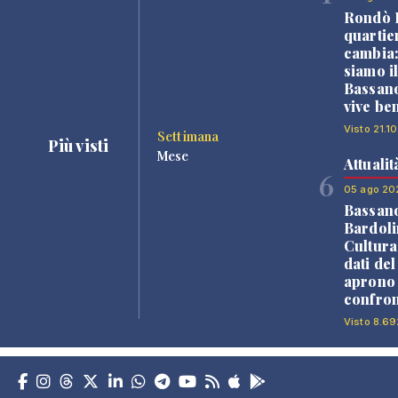
Rondò B
quartie
cambia
siamo i
Bassano
vive be
Visto 21.10
Settimana
Più visti
Mese
Attualit
6
05 ago 20
Bassan
Bardoli
Cultura
dati de
aprono 
confron
Visto 8.69