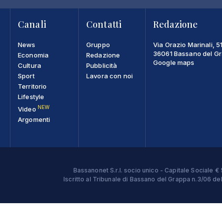
Canali
Contatti
Redazione
News
Gruppo
Via Orazio Marinali, 5
36061 Bassano del Gra
Economia
Redazione
Google maps
Cultura
Pubblicità
Sport
Lavora con noi
Territorio
Lifestyle
NEW
Video
Argomenti
Bassanonet S.r.l. socio unico - Capitale Sociale
Iscritto al Tribunale di Bassano del Grappa n.3/06 d