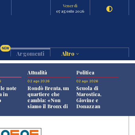
Venerdì
07 agosto 2026
NEW
Argomenti
Altro
Attualità
Politica
6
02 ago 2026
02 ago 2026
le note
Rondò Brenta, un
Scuola di
a in
quartiere che
Marostica,
o
cambia: «Non
Giovine e
siamo il Bronx di
Donazzan
Bassano, qui si
replicano alle
vive bene»
opposizioni