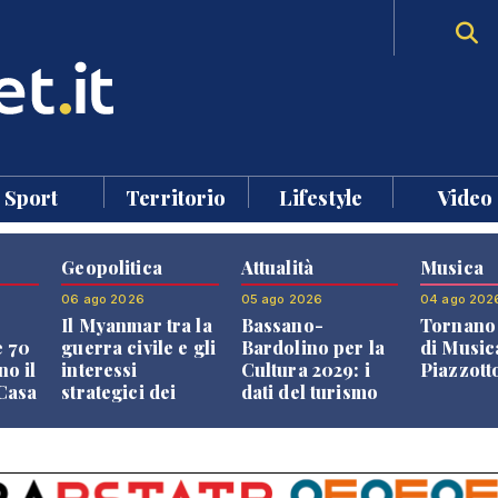
Sport
Territorio
Lifestyle
Video
Geopolitica
Attualità
Musica
06 ago 2026
05 ago 2026
04 ago 202
Il Myanmar tra la
Bassano-
Tornano 
e 70
guerra civile e gli
Bardolino per la
di Music
no il
interessi
Cultura 2029: i
Piazzott
"Casa
strategici dei
dati del turismo
Paesi vicini
aprono il
confronto veneto