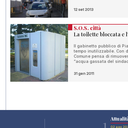
12 set 2013
S.O.S. città
La toilette bloccata e
Il gabinetto pubblico di P
tempo inutilizzabile. Con di
Comune pensa di rimuoverl
“acqua gassata del sinda
31 gen 2011
Attualit
1
02 ago 20