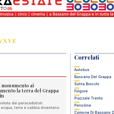
W
X
Y
Z
Correlati
Autobus
Bassano Del Grappa
Salita Brocchi
il monumento ai
samento la terra del Grappa
Folgore
in
Piazzale Trento
voluta dai paracadutisti
Pensiline
acqua, terra e sabbia diventano
Comune Di Bassano D