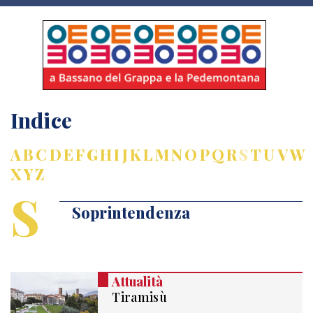
Indice
A
B
C
D
E
F
G
H
I
J
K
L
M
N
O
P
Q
R
S
T
U
V
W
X
Y
Z
S
Soprintendenza
Attualità
Tiramisù