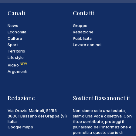
Canali
Contatti
News
Gruppo
Economia
Redazione
Cultura
Pubblicità
Sport
Lavora con noi
Territorio
Lifestyle
NEW
Video
Argomenti
Redazione
Sostieni Bassanonet.it
Via Orazio Marinali, 51/53
Non siamo solo una testata,
36061 Bassano del Grappa (VI)
siamo una voce collettiva. Con
Italia
il tuo contributo, proteggi il
Google maps
pluralismo dell'informazione e
permetti a queste storie di