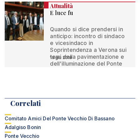
Attualità
E luce fu
Quando si dice prendersi in
anticipo: incontro di sindaco
e vicesindaco in
Soprintendenza a Verona sui
temi della pavimentazione e
15 giu 2018
dell'illuminazione del Ponte
Correlati
Comitato Amici Del Ponte Vecchio Di Bassano
Adalgiso Bonin
Ponte Vecchio