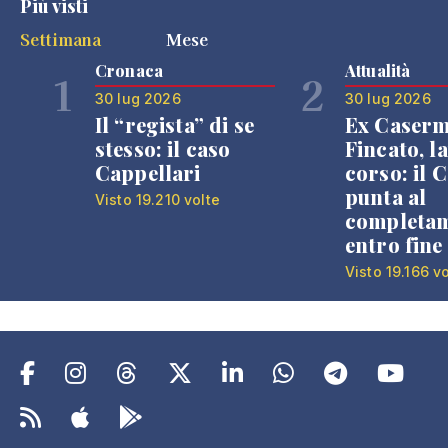
Più visti
Settimana
Mese
Cronaca
Attualità
1
2
30 lug 2026
30 lug 2026
Il “regista” di se
Ex Caser
stesso: il caso
Fincato, la
Cappellari
corso: il
punta al
Visto 19.210 volte
completa
entro fine
Visto 19.166 v