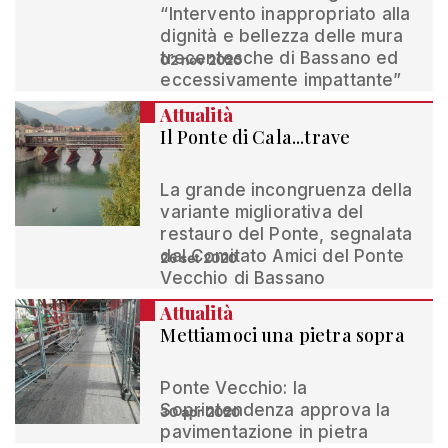
“Intervento inappropriato alla
dignità e bellezza delle mura
trecentesche di Bassano ed
02 nov 2020
eccessivamente impattante”
Attualità
Il Ponte di Cala...trave
La grande incongruenza della
variante migliorativa del
restauro del Ponte, segnalata
dal Comitato Amici del Ponte
26 set 2020
Vecchio di Bassano
Attualità
Mettiamoci una pietra sopra
Ponte Vecchio: la
Soprintendenza approva la
30 apr 2020
pavimentazione in pietra