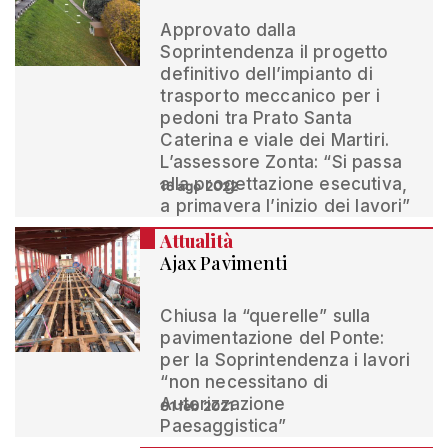
Approvato dalla
Soprintendenza il progetto
definitivo dell’impianto di
trasporto meccanico per i
pedoni tra Prato Santa
Caterina e viale dei Martiri.
L’assessore Zonta: “Si passa
alla progettazione esecutiva,
16 ago 2022
a primavera l’inizio dei lavori”
Attualità
Ajax Pavimenti
Chiusa la “querelle” sulla
pavimentazione del Ponte:
per la Soprintendenza i lavori
“non necessitano di
Autorizzazione
01 feb 2021
Paesaggistica”