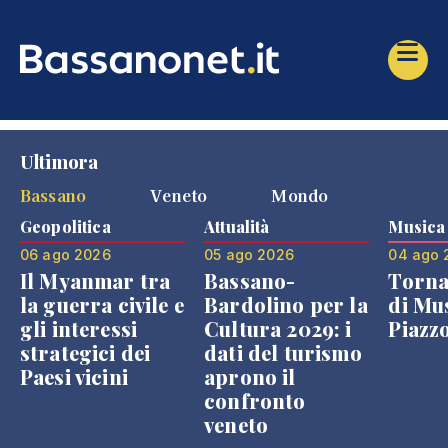
Ultimora
Bassano
Veneto
Mondo
Geopolitica
Attualità
Musica
06 ago 2026
05 ago 2026
04 ago 
Il Myanmar tra
Bassano-
Torna
la guerra civile e
Bardolino per la
di Mus
gli interessi
Cultura 2029: i
Piazz
strategici dei
dati del turismo
Paesi vicini
aprono il
confronto
veneto