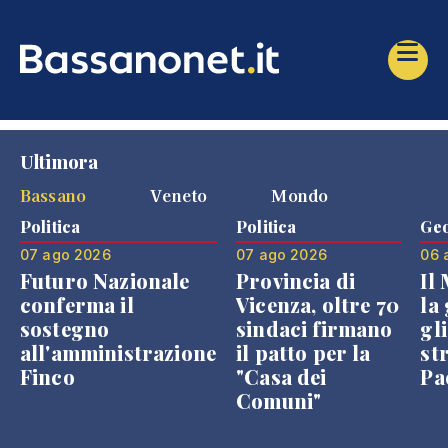
Ultimora
Bassano
Veneto
Mondo
Politica
Politica
Geo
07 ago 2026
07 ago 2026
06 
Futuro Nazionale
Provincia di
Il
conferma il
Vicenza, oltre 70
la 
sostegno
sindaci firmano
gli
all'amministrazione
il patto per la
st
Finco
"Casa dei
Pae
Comuni"