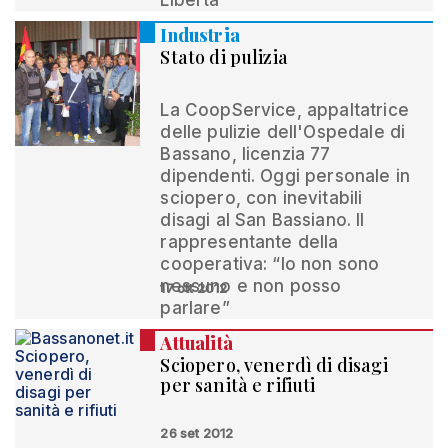
Libertà
Industria
Stato di pulizia
La CoopService, appaltatrice
delle pulizie dell'Ospedale di
Bassano, licenzia 77
dipendenti. Oggi personale in
sciopero, con inevitabili
disagi al San Bassiano. Il
rappresentante della
cooperativa: “Io non sono
nessuno e non posso
17 ott 2012
parlare”
Attualità
Sciopero, venerdì di disagi
per sanità e rifiuti
26 set 2012