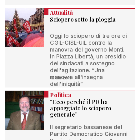
Attualità
Sciopero sotto la pioggia
Oggi lo sciopero di tre ore di
CGIL-CISL-UIL contro la
manovra del governo Monti.
In Piazza Libertà, un presidio
dei sindacati a sostegno
dell'agitazione. “Una
manovra all'insegna
12 dic 2011
dell'iniquità”
Politica
“Ecco perché il PD ha
appoggiato lo sciopero
generale”
Il segretario bassanese del
Partito Democratico Giovanni