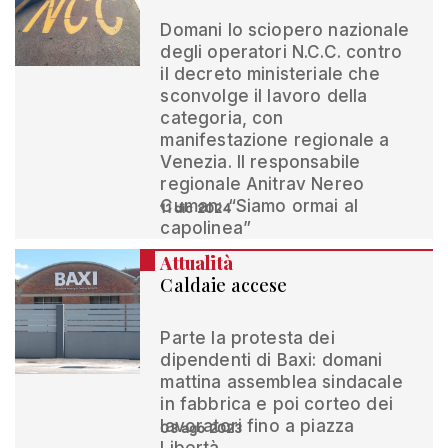
Domani lo sciopero nazionale
degli operatori N.C.C. contro
il decreto ministeriale che
sconvolge il lavoro della
categoria, con
manifestazione regionale a
Venezia. Il responsabile
regionale Anitrav Nereo
Cuman: “Siamo ormai al
11 dic 2024
capolinea”
Attualità
Caldaie accese
Parte la protesta dei
dipendenti di Baxi: domani
mattina assemblea sindacale
in fabbrica e poi corteo dei
lavoratori fino a piazza
03 ago 2023