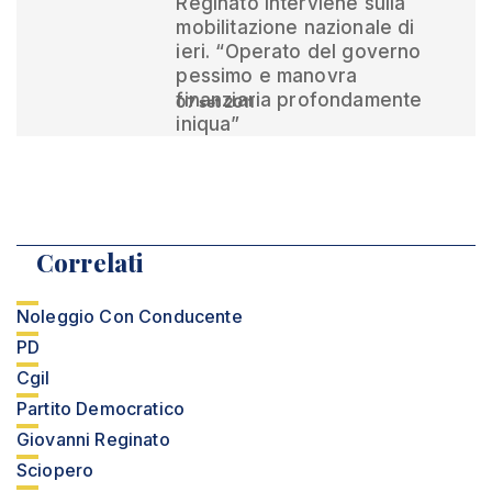
Reginato interviene sulla
mobilitazione nazionale di
ieri. “Operato del governo
pessimo e manovra
finanziaria profondamente
07 set 2011
iniqua”
Correlati
Noleggio Con Conducente
PD
Cgil
Partito Democratico
Giovanni Reginato
Sciopero