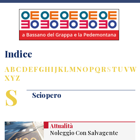
Indice
A
B
C
D
E
F
G
H
I
J
K
L
M
N
O
P
Q
R
S
T
U
V
W
X
Y
Z
S
Sciopero
Attualità
Noleggio Con Salvagente